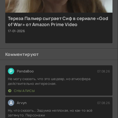
Тереза Палмер сыграет Сиф в сериале «God
of War» от Amazon Prime Video
17-01-2026
Комментируют
P
PandaBoo
07.08.26
Не могу сказать, что это шедевр, но атмосфера
действительно интересная.
СНЫ АЛИСЫ
A
Arvyn
07.08.26
Ну, что сказать… Задумка неплохая, но как-то всё
затянуто. Персонажи