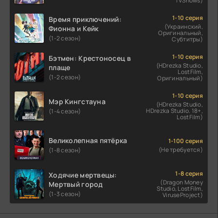
TVShows)
1-10 серия
Время приключений:
(Украинский,
Фионна и Кейк
Оригинальный,
(1-2 сезон)
Субтитры)
1-10 серия
Бэтмен: Крестоносец в
(HDrezka Studio,
плаще
LostFilm,
(1-2 сезон)
Оригинальный)
1-10 серия
Мэр Кингстауна
(HDrezka Studio,
HDrezka Studio. 18+,
(1-4 сезон)
LostFilm)
Великолепная пятёрка
1-100 серия
(Не требуется)
(1-8 сезон)
1-8 серия
Ходячие мертвецы:
(Dragon Money
Мертвый город
Studio, LostFilm,
(1-3 сезон)
ViruseProject)