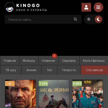
KINOGO
КИНО И СЕРИАЛЫ
3
Главная
Фильмы
Новинки
Сериалы
Мультфильмы
ТВ шоу
Аниме
Топ
Новости
Случайное
6
7.296
8.889