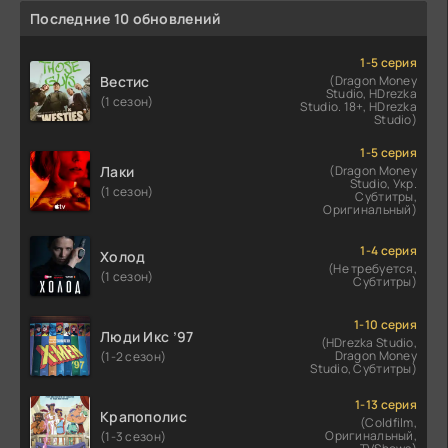
Последние 10 обновлений
1-5 серия
Вестис
(Dragon Money
Studio, HDrezka
(1 сезон)
Studio. 18+, HDrezka
Studio)
1-5 серия
Лаки
(Dragon Money
Studio, Укр.
(1 сезон)
Субтитры,
Оригинальный)
1-4 серия
Холод
(Не требуется,
(1 сезон)
Субтитры)
1-10 серия
Люди Икс ’97
(HDrezka Studio,
Dragon Money
(1-2 сезон)
Studio, Субтитры)
1-13 серия
Крапополис
(Coldfilm,
Оригинальный,
(1-3 сезон)