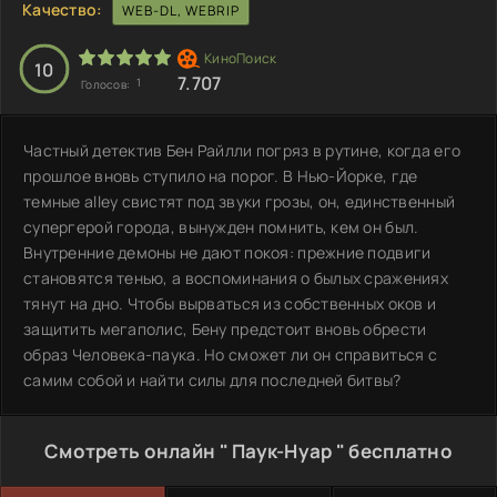
Качество:
WEB-DL, WEBRIP
10
7.707
1
Голосов:
Частный детектив Бен Райлли погряз в рутине, когда его
прошлое вновь ступило на порог. В Нью-Йорке, где
темные alley свистят под звуки грозы, он, единственный
супергерой города, вынужден помнить, кем он был.
Внутренние демоны не дают покоя: прежние подвиги
становятся тенью, а воспоминания о былых сражениях
тянут на дно. Чтобы вырваться из собственных оков и
защитить мегаполис, Бену предстоит вновь обрести
образ Человека-паука. Но сможет ли он справиться с
самим собой и найти силы для последней битвы?
Смотреть онлайн " Паук-Нуар " бесплатно