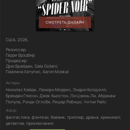
СМОТРЕТЬ ОНЛАЙН
США, 2026,
Режиссер:
Гарри Брэдбир
Продюсер:
Дрю Брайден, Gala Goliani,
Павлина Хатупис, Aaron Moskal
Актеры:
Николас Кейдж, Ламорн Моррис, Эндрю Колдуэлл,
Брендан Глисон, Джек Хьюстон, Ли Цзюнь Ли, Абрахам
Попула, Рэнди Оглсби, Ришар Робишо, Уитни Райс
Жанр:
фантастика, фэнтези, боевик, триллер, драма, криминал,
детектив, приключения