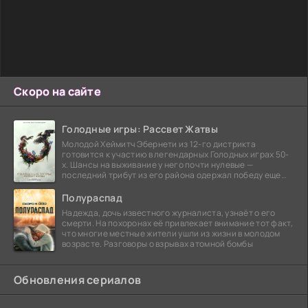
Скоро на сайте
Голодные игры: Рассвет Жатвы
Молодой Хеймитч Эбернети из 12-го дистрикта
готовится к участию в легендарных Голодных играх 50-
х. Шансы на выживание у него почти нулевые —
последний трибут из его района одержал победу еще
сорок
Полураспад
Надежда, дочь известного журналиста, узнаёт о его
смерти. На похоронах её привлекает внимание тот факт,
что многие местные жители ушли из жизни в молодом
возрасте. Разговоры о взрывах атомной бомбы
Обновления сериалов