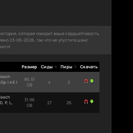
история, которая покорит ваше сердце!Новость
ено 23-06-2026, так что не упустите шанс
ного!
Размер
Сиды
Пиры
Скачать
Teach
86.51
p | 4K |
4
2
GB
Teach
31.96
 P, L,
27
26
GB