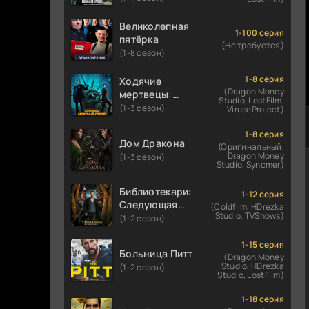
Великолепная
1-100 серия
пятёрка
(Не требуется)
(1-8 сезон)
1-8 серия
Ходячие
(Dragon Money
мертвецы:
Studio, LostFilm,
Мертвый
(1-3 сезон)
ViruseProject)
город
1-8 серия
Дом Дракона
(Оригинальный,
Dragon Money
(1-3 сезон)
Studio, Syncmer)
Библиотекари:
1-12 серия
Следующая
(Coldfilm, HDrezka
Studio, TVShows)
глава
(1-2 сезон)
1-15 серия
Больница Питт
(Dragon Money
Studio, HDrezka
(1-2 сезон)
Studio, LostFilm)
1-18 серия