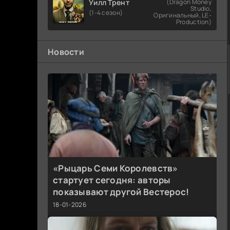
Уилл Трент
(Dragon Money
Studio,
(1-4 сезон)
Оригинальный, LE-
Production)
Новости
«Рыцарь Семи Королевств»
стартует сегодня: авторы
показывают другой Вестерос!
18-01-2026