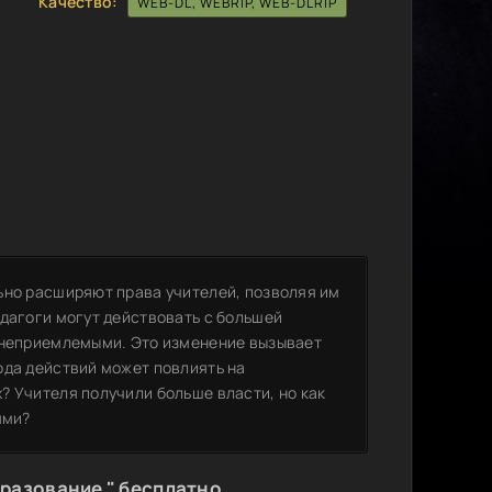
Качество:
WEB-DL, WEBRIP, WEB-DLRIP
ьно расширяют права учителей, позволяя им
едагоги могут действовать с большей
ь неприемлемыми. Это изменение вызывает
ода действий может повлиять на
? Учителя получили больше власти, но как
ями?
разование " бесплатно