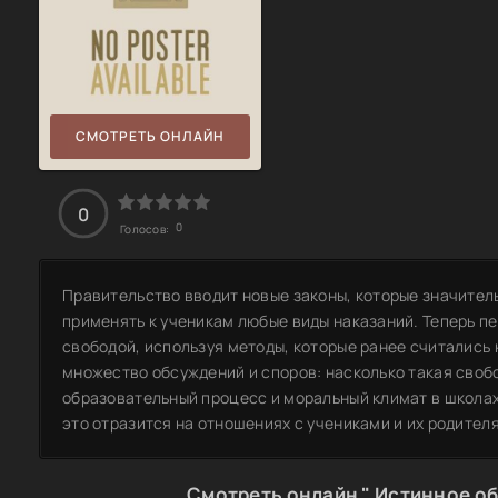
СМОТРЕТЬ ОНЛАЙН
0
0
Голосов:
Правительство вводит новые законы, которые значител
применять к ученикам любые виды наказаний. Теперь п
свободой, используя методы, которые ранее считалис
множество обсуждений и споров: насколько такая своб
образовательный процесс и моральный климат в школах
это отразится на отношениях с учениками и их родител
Смотреть онлайн " Истинное об