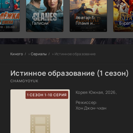
дёжка:
Кланы
Аватар 3:
я
Галисии
Пламя и
Бурат
а
пепел
Киного
»
Сериалы
» Истинное образование
Истинное образование (1 сезон)
CHAMGYOYUK
Корея Южная, 2026,
1 СЕЗОН 1-10 СЕРИЯ
Режиссер:
Хон Джон-чхан