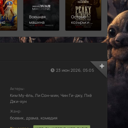
Военная
Острые
Чебура
ино
машина
козырьки:
2
Бессмертный
человек
23 июн 2026, 05:05
Актеры:
Ким Му-ёль, Ли Сон-мин, Чин Ги-джу, Пхё
Джи-хун
Жанр:
боевик, драма, комедия