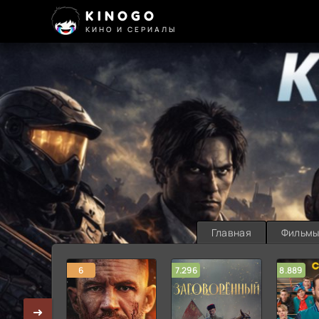
KINOGO
КИНО И СЕРИАЛЫ
Главная
Фильм
6
7.296
8.889