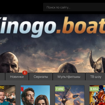
3
ы
Новинки
Сериалы
Мультфильмы
ТВ шоу
7.692
6.654