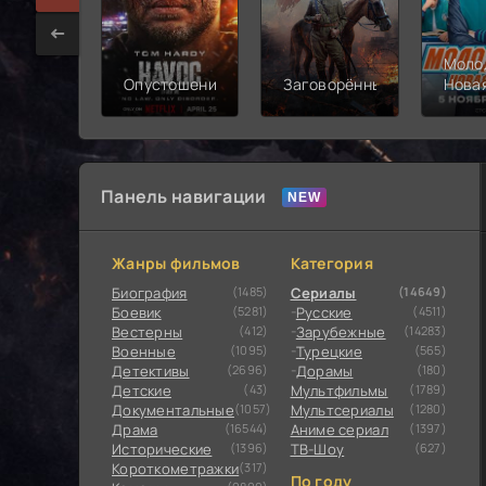
Моло
Опустошение
Заговорённый
Нова
смен
Панель навигации
Жанры фильмов
Категория
Биография
(1485)
Сериалы
(14649)
Боевик
(5281)
Русские
(4511)
Вестерны
(412)
Зарубежные
(14283)
Военные
(1095)
Турецкие
(565)
Детективы
(2696)
Дорамы
(180)
Детские
(43)
Мультфильмы
(1789)
Документальные
(1057)
Мультсериалы
(1280)
Драма
(16544)
Аниме сериал
(1397)
Исторические
(1396)
ТВ-Шоу
(627)
Короткометражки
(317)
По году