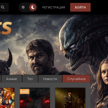
РЕГИСТРАЦИЯ
ВОЙТИ
Аниме
Топ
Новости
Случайное
6.437
7.187