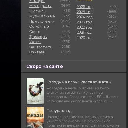
Комедии
(9890)
Мелодрамы
(5991)
2026 год
(182)
Мюзиклы
(435)
2025 год
(1660)
Музыкальные
(733)
2024 год
(2504)
Приключения
(2535)
2023 год
(3345)
Семейные
(1761)
2022 год
(3282)
Cпорт
(704)
2021 год
(2987)
Триллеры
(7737)
2020 год
(2877)
Ужасы
(4779)
Фантастика
(2436)
Фэнтези
(2105)
Скоро на сайте
Голодные игры: Рассвет Жатвы
Молодой Хеймитч Эбернети из 12-го
дистрикта готовится к участию в
легендарных Голодных играх 50-х. Шансы
на выживание у него почти нулевые —
последний трибут из его района одержал
победу еще сорок
Полураспад
Надежда, дочь известного журналиста,
узнаёт о его смерти. На похоронах её
привлекает внимание тот факт, что многие