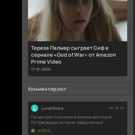
Тереза Палмер сыграет Сиф в
сериале «God of War» от Amazon
Prime Video
17-01-2026
Комментируют
L
LunarSnare
06.08.26
Посмотрел и остался в полном восторге!
Потрясающая история, закрученные
БЛЕСК