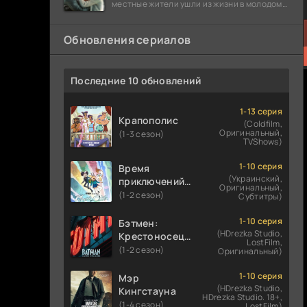
местные жители ушли из жизни в молодом
возрасте. Разговоры о взрывах атомной
бомбы
Обновления сериалов
Последние 10 обновлений
1-13 серия
Крапополис
(Coldfilm,
Оригинальный,
(1-3 сезон)
TVShows)
1-10 серия
Время
(Украинский,
приключений:
Оригинальный,
Фионна и Кейк
(1-2 сезон)
Субтитры)
1-10 серия
Бэтмен:
(HDrezka Studio,
Крестоносец в
LostFilm,
плаще
(1-2 сезон)
Оригинальный)
1-10 серия
Мэр
(HDrezka Studio,
Кингстауна
HDrezka Studio. 18+,
(1-4 сезон)
LostFilm)