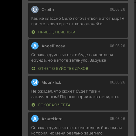
O
Orbita
06.08.26
Как же классно было погрузиться в этот мир! Я
просто в восторге от персонажей и
ПРИВЕТ, ПЕЧЕНЬКА
A
AngelDecay
06.08.26
Сначала думал, что это будет очередная
ерунда, но в итоге затянуло. Задумка
ОТЧЁТ О БУЙСТВЕ ДУХОВ
M
MoonFlick
06.08.26
Не ожидал, что сюжет будет таким
закрученным! Первые серии захватили, но к
РОКОВАЯ ЧЕРТА
A
AzureHaze
05.08.26
Сначала думал, что это очередная банальная
история, но меня реально зацепило.