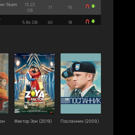
New-Team
15.22
11
16
GB
т
5.84 GB
40
18
 | RHS,
29.84
21
6
GB
60p]
10)
10.4 GB
16
0
4K, SDR,
und,
63.5 GB
6
3
сезон 1,
34.7 GB
33
5
4K,
s, Red
74 GB
13
1
кон
Фактор Зои (2019)
Посланник (2009)
бик в