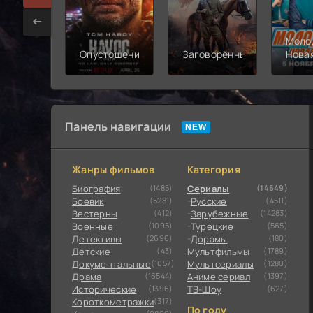
Моло
Опустошение
Заговорённый
Нова
смен
Панель навигации
Жанры фильмов
Категория
Биография
(1485)
Сериалы
(14649)
Боевик
(5281)
Русские
(4511)
Вестерны
(412)
Зарубежные
(14283)
Военные
(1095)
Турецкие
(565)
Детективы
(2696)
Дорамы
(180)
Детские
(43)
Мультфильмы
(1789)
Документальные
(1057)
Мультсериалы
(1280)
Драма
(16544)
Аниме сериал
(1397)
Исторические
(1396)
ТВ-Шоу
(627)
Короткометражки
(317)
По году