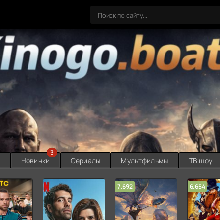
3
ы
Новинки
Сериалы
Мультфильмы
ТВ шоу
7.692
6.654