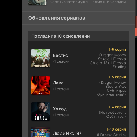
местные жители ушли из жизни в молодом
возрасте. Разговоры о взрывах атомной
бомбы
Обновления сериалов
Последние 10 обновлений
1-5 серия
Вестис
(Dragon Money
Studio, HDrezka
(1 сезон)
Studio. 18+, HDrezka
Studio)
1-5 серия
Лаки
(Dragon Money
Studio, Укр.
(1 сезон)
Субтитры,
Оригинальный)
1-4 серия
Холод
(Не требуется,
(1 сезон)
Субтитры)
1-10 серия
Люди Икс ’97
(HDrezka Studio,