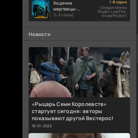
1-8 серия
Ходячие
(Dragon Money
мертвецы:
Studio, LostFilm,
Мертвый
(1-3 сезон)
ViruseProject)
город
Новости
«Рыцарь Семи Королевств»
стартует сегодня: авторы
показывают другой Вестерос!
18-01-2026