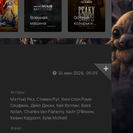
Военная
Острые
Чебура
ино
машина
козырьки:
2
Бессмертный
человек
24 июн 2026, 05:05
Актеры:
Мэттью Риз, Стивен Рут, Кингстон Руми
Сауфвик, Дейл Дикки, Кей Кэллан, Beck
Nolan, Charles Van Flaherty, Кейт О’Флинн,
Кевин Кэрролл, Kylie McNeill
Жанр: