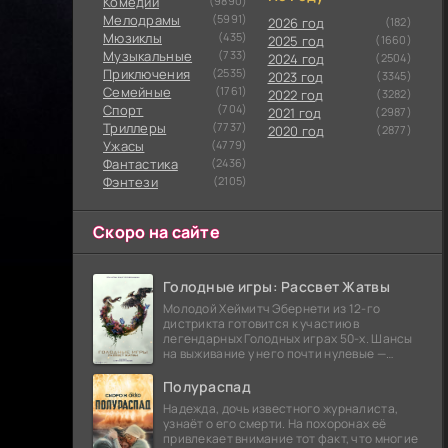
Комедии
(9890)
Мелодрамы
(5991)
2026 год
(182)
Мюзиклы
(435)
2025 год
(1660)
Музыкальные
(733)
2024 год
(2504)
Приключения
(2535)
2023 год
(3345)
Семейные
(1761)
2022 год
(3282)
Cпорт
(704)
2021 год
(2987)
Триллеры
(7737)
2020 год
(2877)
Ужасы
(4779)
Фантастика
(2436)
Фэнтези
(2105)
Скоро на сайте
Голодные игры: Рассвет Жатвы
Молодой Хеймитч Эбернети из 12-го
дистрикта готовится к участию в
легендарных Голодных играх 50-х. Шансы
на выживание у него почти нулевые —
последний трибут из его района одержал
победу еще сорок
Полураспад
Надежда, дочь известного журналиста,
узнаёт о его смерти. На похоронах её
привлекает внимание тот факт, что многие