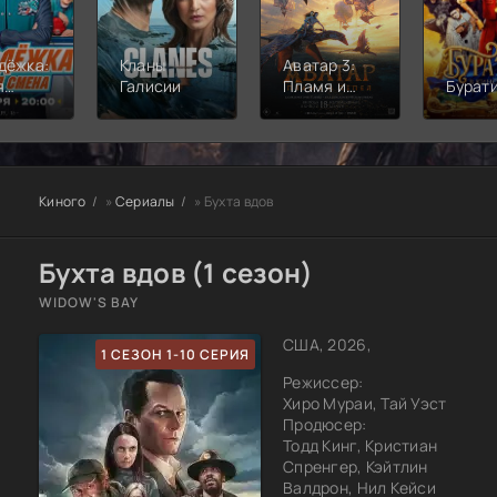
дёжка:
Кланы
Аватар 3:
я
Галисии
Пламя и
Бурат
а
пепел
Киного
»
Сериалы
» Бухта вдов
Бухта вдов (1 сезон)
WIDOW'S BAY
США, 2026,
1 СЕЗОН 1-10 СЕРИЯ
Режиссер:
Хиро Мураи, Тай Уэст
Продюсер:
Тодд Кинг, Кристиан
Спренгер, Кэйтлин
Валдрон, Нил Кейси