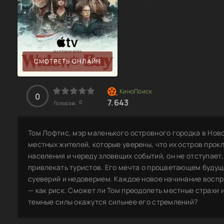
СМОТРЕТЬ ОНЛАЙН
0
7.643
0
Голосов:
Том Лофтис, мэр маленького островного городка в Нов
местных жителей, которые уверены, что их остров прок
населения и череду зловещих событий, он не отступает
привлекать туристов. Его мечта о процветающем будущ
суеверий и недоверием. Каждое новое начинание воспр
— как риск. Сможет ли Том преодолеть местные страхи 
темные силы окажутся сильнее его стремлений?