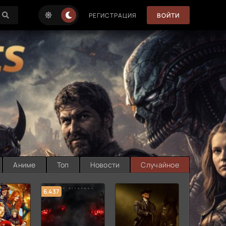
РЕГИСТРАЦИЯ
ВОЙТИ
Аниме
Топ
Новости
Случайное
6.437
7.187