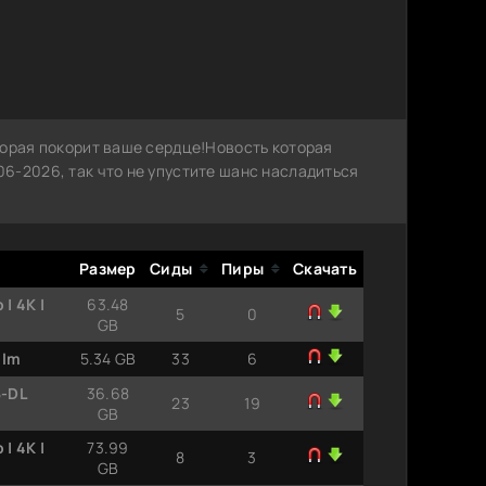
торая покорит ваше сердце!Новость которая
6-2026, так что не упустите шанс насладиться
Размер
Сиды
Пиры
Скачать
| 4K |
63.48
5
0
GB
ilm
5.34 GB
33
6
B-DL
36.68
23
19
GB
| 4K |
73.99
8
3
GB