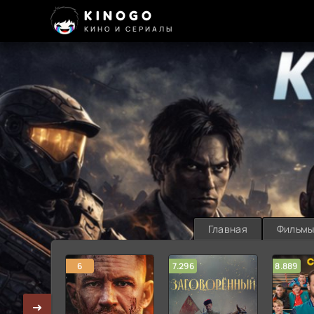
KINOGO
КИНО И СЕРИАЛЫ
Главная
Фильм
6
7.296
8.889