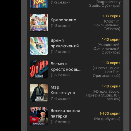
Dragon Money
(1-2 сезон)
Studio, Субтитры)
1-13 серия
Крапополис
(Coldfilm,
Оригинальный,
(1-3 сезон)
TVShows)
1-10 серия
Время
(Украинский,
приключений:
Оригинальный,
Фионна и Кейк
(1-2 сезон)
Субтитры)
1-10 серия
Бэтмен:
(HDrezka Studio,
Крестоносец в
LostFilm,
плаще
(1-2 сезон)
Оригинальный)
1-10 серия
Мэр
(HDrezka Studio,
Кингстауна
HDrezka Studio. 18+,
(1-4 сезон)
LostFilm)
Великолепная
1-100 серия
пятёрка
(Не требуется)
(1-8 сезон)