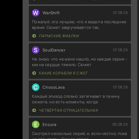
W
WarShift
07.08.26
Пожалуй, это лучшее, что я видел в последнее
время. Сюжет закручивается так,
ПАРМСКИЕ ФИАЛКИ
S
SoulDancer
07.08.26
Не знаю, что на меня нашло, но каждая серия –
как на сердце тяжело. Сюжет
КАКИЕ КОРАБЛИ Я СЖЕГ
C
ChocoLava
07.08.26
Каждый эпизод словно затягивает в пучину
сюжета, но есть моменты, когда
ЧЕТВЁРТАЯ ОТРИЦАТЕЛЬНАЯ
E
Enzura
06.08.26
Смотрел несколько серий, и, если честно, пока
не впечатлен. Сюжет вроде