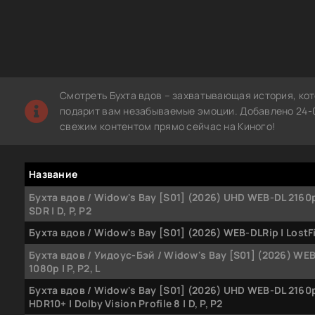
Смотреть Бухта вдов – захватывающая история, ко
подарит вам незабываемые эмоции. Добавлено 24-0
свежим контентом прямо сейчас на Киного!
Название
Бухта вдов / Widow's Bay [S01] (2026) UHD WEB-DL 2160p 
SDR | D, P, P2
Бухта вдов / Widow's Bay [S01] (2026) WEB-DLRip | LostF
Бухта вдов / Уидоус-Бэй / Widow's Bay [S01] (2026) WE
1080p | P, P2, L
Бухта вдов / Widow's Bay [S01] (2026) UHD WEB-DL 2160p 
HDR10+ | Dolby Vision Profile 8 | D, P, P2