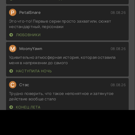
P
PetalSnare
08.08.26
Это что-то! Первые серии просто захватили, сюжет
нестандартный, персонажи
ЛЮБОВНИКИ
M
MoonyYawn
08.08.26
Удивительно атмосферная история, которая оставила
меня в напряжении до самого
НАСТУПИЛА НОЧЬ
С
Стас
08.08.26
Трудно поверить, что такое непонятное и затянутое
действие вообще стало
КОНЕЦ ЛЕТА
М
Милан
08.08.26
Не знаю, что все нахваливают, но мне не зашло. Сюжет