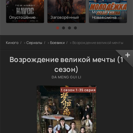
Молодёжка:
Опустошение
Заговорённый
Новая смена
Киного
»
Сериалы
»
Боевики
» Возрождение великой мечты
Возрождение великой мечты (1
сезон)
DA MENG GUI LI
1 сезон 1-35 серия