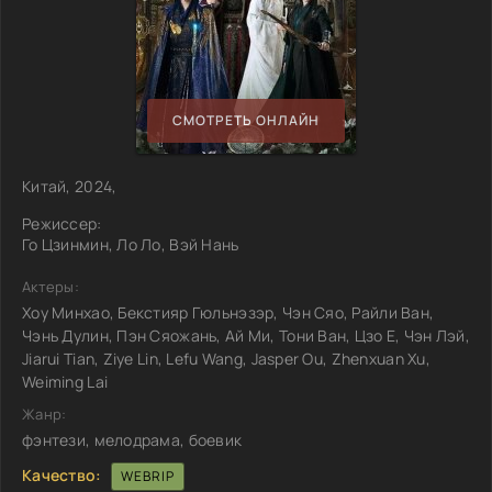
СМОТРЕТЬ ОНЛАЙН
Китай, 2024,
Режиссер:
Го Цзинмин, Ло Ло, Вэй Нань
Актеры:
Хоу Минхао, Бекстияр Гюльнэзэр, Чэн Сяо, Райли Ван,
Чэнь Дулин, Пэн Сяожань, Ай Ми, Тони Ван, Цзо Е, Чэн Лэй,
Jiarui Tian, Ziye Lin, Lefu Wang, Jasper Ou, Zhenxuan Xu,
Weiming Lai
Жанр:
фэнтези, мелодрама, боевик
Качество:
WEBRIP