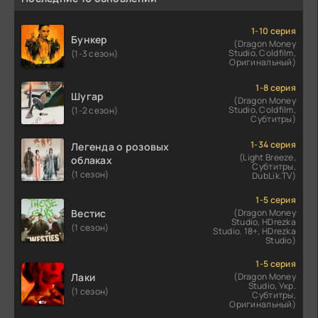
1-10 серия
Бункер
(Dragon Money
Studio, Coldfilm,
(1-3 сезон)
Оригинальный)
1-8 серия
Шугар
(Dragon Money
Studio, Coldfilm,
(1-2 сезон)
Субтитры)
1-34 серия
Легенда о розовых
(Light Breeze,
облаках
Субтитры,
(1 сезон)
DubLik.TV)
1-5 серия
Вестис
(Dragon Money
Studio, HDrezka
(1 сезон)
Studio. 18+, HDrezka
Studio)
1-5 серия
Лаки
(Dragon Money
Studio, Укр.
(1 сезон)
Субтитры,
Оригинальный)