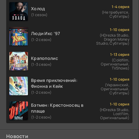
1-4 серия
Холод
(Не требуется,
(1 сезон)
Субтитры)
1-10 серия
Люди Икс ’97
(HDrezka Studio,
Dragon Money
(1-2 сезон)
Studio, Субтитры)
1-13 серия
Крапополис
(Coldfilm,
Оригинальный,
(1-3 сезон)
TVShows)
1-10 серия
Время приключений:
(Украинский,
Фионна и Кейк
Оригинальный,
(1-2 сезон)
Субтитры)
1-10 серия
Бэтмен: Крестоносец в
(HDrezka Studio,
плаще
LostFilm,
(1-2 сезон)
Оригинальный)
Новости