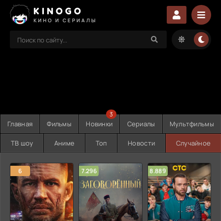
KINOGO
КИНО И СЕРИАЛЫ
3
Главная
Фильмы
Новинки
Сериалы
Мультфильмы
ТВ шоу
Аниме
Топ
Новости
Случайное
6
7.296
8.889