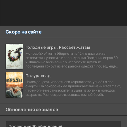
Скоро на сайте
Голодные игры: Рассвет Жатвы
Молодой Хеймитч Эбернети из 12-го дистрикта
готовится к участию в легендарных Голодных играх 50-
х. Шансы на выживание у него почти нулевые —
последний трибут из его района одержал победу еще
сорок
Полураспад
Надежда, дочь известного журналиста, узнаёт о его
смерти. На похоронах её привлекает внимание тот факт,
что многие местные жители ушли из жизни в молодом
возрасте. Разговоры о взрывах атомной бомбы
Обновления сериалов
Последние 10 обновлений