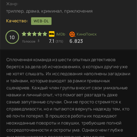
Жанр:
триллер, драма, криминал, приключения
Качество:
WEB-DL
10
7.1
6.823
3
Голосов:
(375)
Сплоченная команда из шести опытных детективов
берется за дела об исчезновениях, о которых другие уже
не хотят слышать. Их исследования наполнены загадками
и тайнами, которые выходят за рамки привычных
сценариев. Каждый член группы вносит свои уникальные
навыки и личный опыт, что помогает разгадать даже
самые запутанные случаи. Они не просто стремятся к
справедливости, но и пытаются вернуть надежду тем, кто
её почти потерял. В процессе работы их поджидают
неожиданные повороты и ловушки, требующие полной
сосредоточенности и остроты ума. Однако чем глубже
они погружаются в расследования, тем яснее