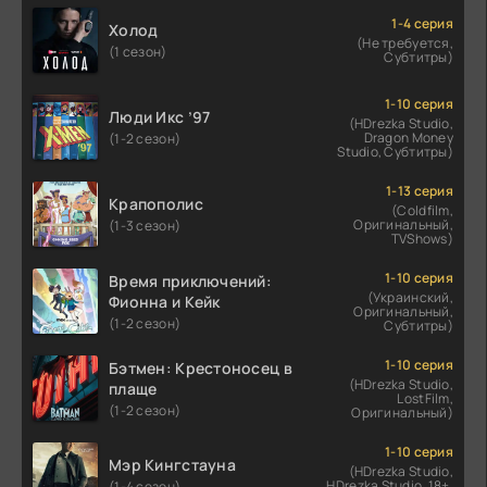
1-4 серия
Холод
(Не требуется,
(1 сезон)
Субтитры)
1-10 серия
Люди Икс ’97
(HDrezka Studio,
Dragon Money
(1-2 сезон)
Studio, Субтитры)
1-13 серия
Крапополис
(Coldfilm,
Оригинальный,
(1-3 сезон)
TVShows)
1-10 серия
Время приключений:
(Украинский,
Фионна и Кейк
Оригинальный,
(1-2 сезон)
Субтитры)
1-10 серия
Бэтмен: Крестоносец в
(HDrezka Studio,
плаще
LostFilm,
(1-2 сезон)
Оригинальный)
1-10 серия
Мэр Кингстауна
(HDrezka Studio,
HDrezka Studio. 18+,
(1-4 сезон)