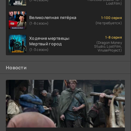
LostFilm)
Великолепная пятёрка
1-100 серия
(Не требуется)
(1-8 сезон)
1-8 серия
Ходячие мертвецы:
(Dragon Money
Мертвый город
Studio, LostFilm,
(1-3 сезон)
ViruseProject)
Новости