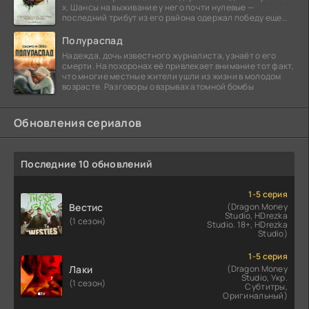
х. Шансы на выживание у него почти нулевые —
последний трибут из его района одержал победу еще
сорок
Полураспад
Надежда, дочь известного журналиста, узнаёт о его
смерти. На похоронах её привлекает внимание тот факт,
что многие местные жители ушли из жизни в молодом
возрасте. Разговоры о взрывах атомной бомбы
Обновления сериалов
Последние 10 обновлений
1-5 серия
Вестис
(Dragon Money
Studio, HDrezka
(1 сезон)
Studio. 18+, HDrezka
Studio)
1-5 серия
Лаки
(Dragon Money
Studio, Укр.
(1 сезон)
Субтитры,
Оригинальный)