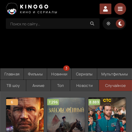
KINOGO
КИНО И СЕРИАЛЫ
3
Главная
Фильмы
Новинки
Сериалы
Мультфильмы
ТВ шоу
Аниме
Топ
Новости
Случайное
6
7.296
8.889