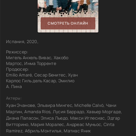
СМОТРЕТЬ ОНЛАЙН
Испания, 2020,
Режиссер:
Мигель Анхель Вивас, Хакобо
Мартос, Инма Торренте
Продюсер:
Emilio Amaré, Сесар Бенитес, Хуан
Карлос Гиль дель Касар, Эмилио
А. Пина
Актеры:
Хуан Эчанове, Эльвира Мингес, Michelle Calvó, Чани
Мартин, Amanda Ríos, Лусия Баррадо, Хавьер Моргаде,
Диана Паласон, Элиса Льедо, Макси Иглесиас, Эдгар
Витторино, Мария Моралес, Андреас Муньос, Cinta
Ramírez, Абриль Монтилья, Матиас Яник