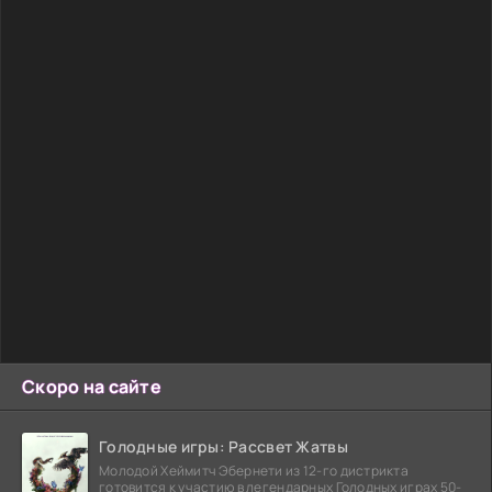
Скоро на сайте
Голодные игры: Рассвет Жатвы
Молодой Хеймитч Эбернети из 12-го дистрикта
готовится к участию в легендарных Голодных играх 50-