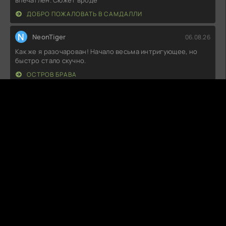
впечатлен. Сюжет вроде
ДОБРО ПОЖАЛОВАТЬ В САМДАЛЛИ
N
NeonTiger
06.08.26
Как же я разочарован! Начало весьма интригующее, но
быстро стало скучно.
ОСТРОВ БРАВА
C
CookieKill
06.08.26
Не могу понять, почему все так восхищаются. Сюжет
плоский, а персонажи
НИЧЕГО, КРОМЕ ЛЮБВИ