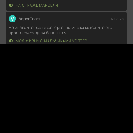
НА СТРАЖЕ МАРСЕЛЯ
V
VaporTears
07.08.26
Не знаю, что все в восторге, но мне кажется, что это
просто очередная банальная
МОЯ ЖИЗНЬ С МАЛЬЧИКАМИ УОЛТЕР
S
SnuggleFox
07.08.26
Что-то мне подсказывает, что этот проект остался в тени
более удачных аналогов.
ЧЕРТОВСКИ СЧАСТЛИВЫЙ ДЕНЬ