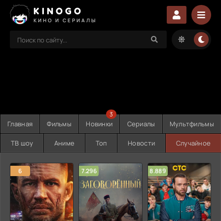
KINOGO
КИНО И СЕРИАЛЫ
3
Главная
Фильмы
Новинки
Сериалы
Мультфильмы
ТВ шоу
Аниме
Топ
Новости
Случайное
6
7.296
8.889