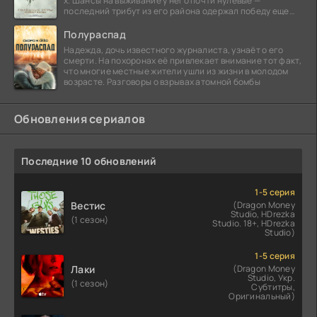
х. Шансы на выживание у него почти нулевые —
последний трибут из его района одержал победу еще
сорок
Полураспад
Надежда, дочь известного журналиста, узнаёт о его
смерти. На похоронах её привлекает внимание тот факт,
что многие местные жители ушли из жизни в молодом
возрасте. Разговоры о взрывах атомной бомбы
Обновления сериалов
Последние 10 обновлений
1-5 серия
Вестис
(Dragon Money
Studio, HDrezka
(1 сезон)
Studio. 18+, HDrezka
Studio)
1-5 серия
Лаки
(Dragon Money
Studio, Укр.
(1 сезон)
Субтитры,
Оригинальный)