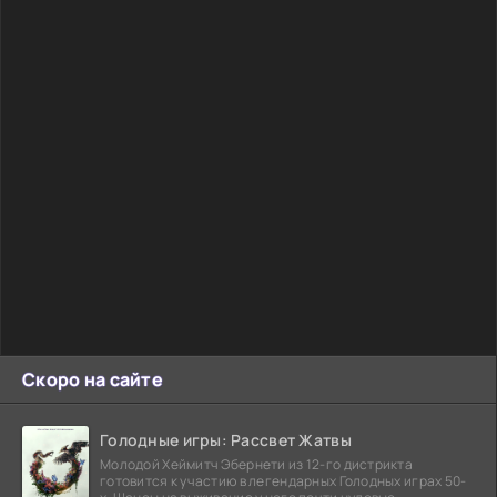
Скоро на сайте
Голодные игры: Рассвет Жатвы
Молодой Хеймитч Эбернети из 12-го дистрикта
готовится к участию в легендарных Голодных играх 50-