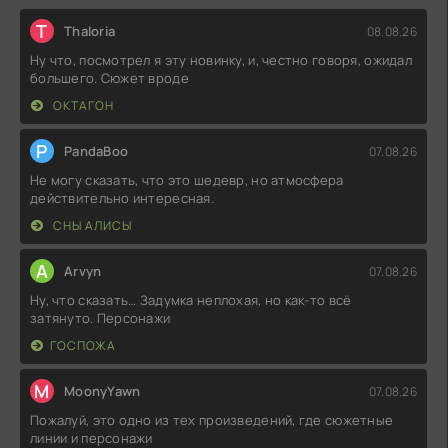
T
Thaloria
08.08.26
Ну что, посмотрел я эту новинку, и, честно говоря, ожидал
большего. Сюжет вроде
ОКТАГОН
P
PandaBoo
07.08.26
Не могу сказать, что это шедевр, но атмосфера
действительно интересная.
СНЫ АЛИСЫ
A
Arvyn
07.08.26
Ну, что сказать… Задумка неплохая, но как-то всё
затянуто. Персонажи
ГОСПОЖА
M
MoonyYawn
07.08.26
Пожалуй, это одно из тех произведений, где сюжетные
линии и персонажи