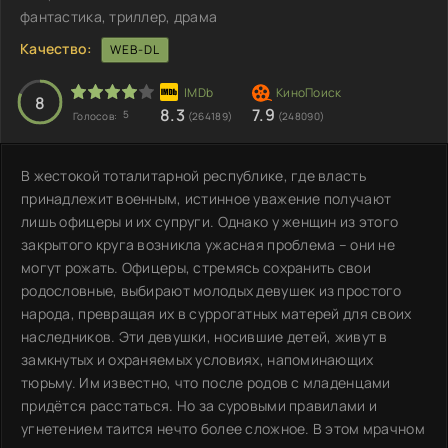
фантастика, триллер, драма
Качество:
WEB-DL
8
8.3
7.9
5
Голосов:
(264189)
(248090)
В жестокой тоталитарной республике, где власть
принадлежит военным, истинное уважение получают
лишь офицеры и их супруги. Однако у женщин из этого
закрытого круга возникла ужасная проблема – они не
могут рожать. Офицеры, стремясь сохранить свои
родословные, выбирают молодых девушек из простого
народа, превращая их в суррогатных матерей для своих
наследников. Эти девушки, носившие детей, живут в
замкнутых и охраняемых условиях, напоминающих
тюрьму. Им известно, что после родов с младенцами
придётся расстаться. Но за суровыми правилами и
угнетением таится нечто более сложное. В этом мрачном