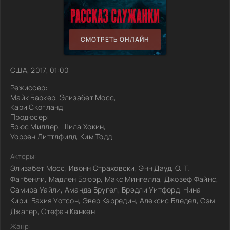
СМОТРЕТЬ ОНЛАЙН
США, 2017, 01:00
Режиссер:
Майк Баркер, Элизабет Мосс,
Кари Скогланд
Продюсер:
Брюс Миллер, Шила Хокин,
Уоррен Литтлфилд, Ким Тодд
Актеры:
Элизабет Мосс, Ивонн Страховски, Энн Дауд, О. Т.
Фагбенли, Мадлен Брюэр, Макс Мингелла, Джозеф Файнс,
Самира Уайли, Аманда Бругел, Брэдли Уитфорд, Нина
Кири, Бахия Уотсон, Эвер Кэрредин, Алексис Бледел, Сэм
Джагер, Стефан Канкен
Жанр: