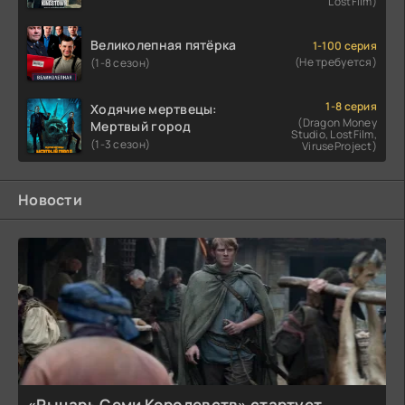
LostFilm)
Великолепная пятёрка
1-100 серия
(Не требуется)
(1-8 сезон)
1-8 серия
Ходячие мертвецы:
(Dragon Money
Мертвый город
Studio, LostFilm,
(1-3 сезон)
ViruseProject)
Новости
«Рыцарь Семи Королевств» стартует