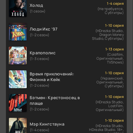
1-4 серия
Холод
(Не требуется,
(1 сезон)
Субтитры)
1-10 серия
Люди Икс ’97
(HDrezka Studio,
Dragon Money
(1-2 сезон)
Studio, Субтитры)
1-13 серия
Крапополис
(Coldfilm,
Оригинальный,
(1-3 сезон)
TVShows)
1-10 серия
Время приключений:
(Украинский,
Фионна и Кейк
Оригинальный,
(1-2 сезон)
Субтитры)
1-10 серия
Бэтмен: Крестоносец в
(HDrezka Studio,
плаще
LostFilm,
(1-2 сезон)
Оригинальный)
1-10 серия
Мэр Кингстауна
(HDrezka Studio,
HDrezka Studio. 18+,
(1-4 сезон)