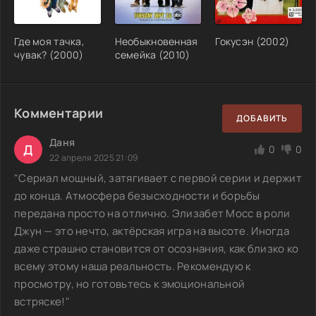
Где моя тачка,
Необыкновенная
Гокусэн (2002)
чувак? (2000)
семейка (2010)
Комментарии
ДОБАВИТЬ
Даня
Д
0
0
22 апреля 2025 21:09
"Сериал мощный, затягивает с первой серии и держит
до конца. Атмосфера безысходности и борьбы
передана просто на отлично. Элизабет Мосс в роли
Джун — это нечто, актёрская игра на высоте. Иногда
даже страшно становится от осознания, как близко ко
всему этому наша реальность. Рекомендую к
просмотру, но готовьтесь к эмоциональной
встряске!"