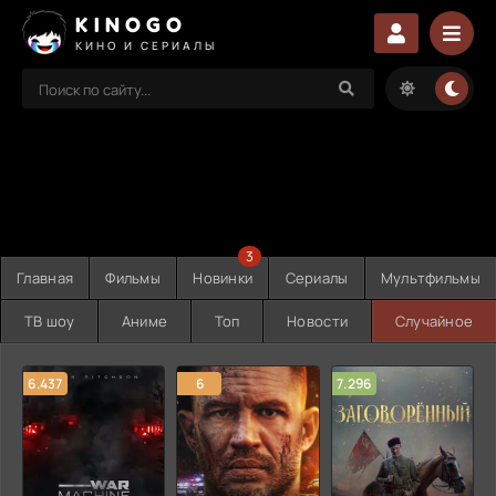
KINOGO
КИНО И СЕРИАЛЫ
3
Главная
Фильмы
Новинки
Сериалы
Мультфильмы
ТВ шоу
Аниме
Топ
Новости
Случайное
6.437
6
7.296