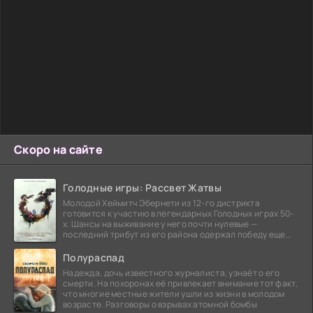
Скоро на сайте
Голодные игры: Рассвет Жатвы
Молодой Хеймитч Эбернети из 12-го дистрикта
готовится к участию в легендарных Голодных играх 50-
х. Шансы на выживание у него почти нулевые —
последний трибут из его района одержал победу еще
сорок
Полураспад
Надежда, дочь известного журналиста, узнаёт о его
смерти. На похоронах её привлекает внимание тот факт,
что многие местные жители ушли из жизни в молодом
возрасте. Разговоры о взрывах атомной бомбы