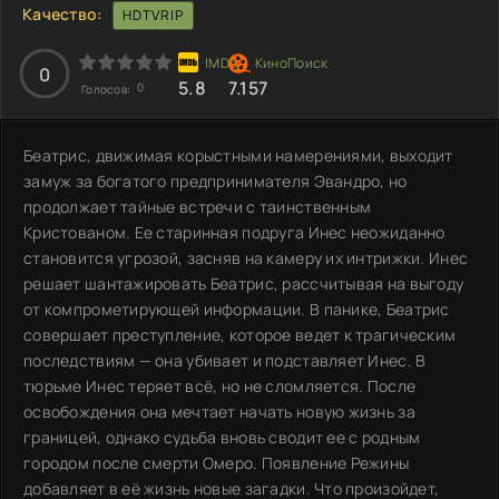
Качество:
HDTVRIP
0
5.8
7.157
0
Голосов:
Беатрис, движимая корыстными намерениями, выходит
замуж за богатого предпринимателя Эвандро, но
продолжает тайные встречи с таинственным
Кристованом. Ее старинная подруга Инес неожиданно
становится угрозой, засняв на камеру их интрижки. Инес
решает шантажировать Беатрис, рассчитывая на выгоду
от компрометирующей информации. В панике, Беатрис
совершает преступление, которое ведет к трагическим
последствиям — она убивает и подставляет Инес. В
тюрьме Инес теряет всё, но не сломляется. После
освобождения она мечтает начать новую жизнь за
границей, однако судьба вновь сводит ее с родным
городом после смерти Омеро. Появление Режины
добавляет в её жизнь новые загадки. Что произойдет,