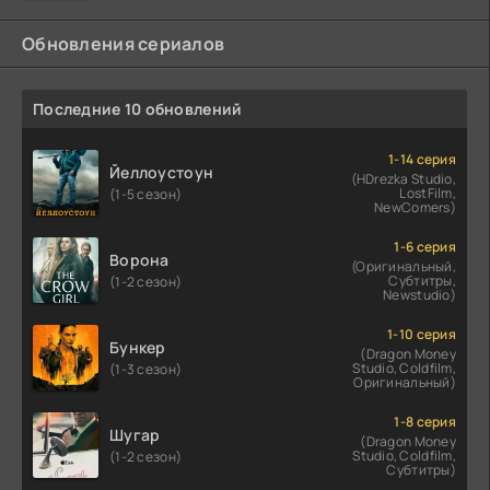
Обновления сериалов
Последние 10 обновлений
1-14 серия
Йеллоустоун
(HDrezka Studio,
LostFilm,
(1-5 сезон)
NewComers)
1-6 серия
Ворона
(Оригинальный,
Субтитры,
(1-2 сезон)
Newstudio)
1-10 серия
Бункер
(Dragon Money
Studio, Coldfilm,
(1-3 сезон)
Оригинальный)
1-8 серия
Шугар
(Dragon Money
Studio, Coldfilm,
(1-2 сезон)
Субтитры)