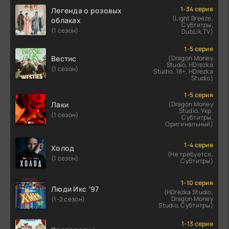
1-34 серия
Легенда о розовых
(Light Breeze,
облаках
Субтитры,
(1 сезон)
DubLik.TV)
1-5 серия
Вестис
(Dragon Money
Studio, HDrezka
(1 сезон)
Studio. 18+, HDrezka
Studio)
1-5 серия
Лаки
(Dragon Money
Studio, Укр.
(1 сезон)
Субтитры,
Оригинальный)
1-4 серия
Холод
(Не требуется,
(1 сезон)
Субтитры)
1-10 серия
Люди Икс ’97
(HDrezka Studio,
Dragon Money
(1-2 сезон)
Studio, Субтитры)
1-13 серия