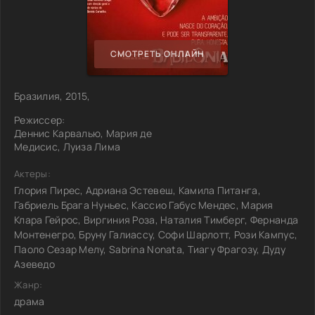
СМОТРЕТЬ ОНЛАЙН
Бразилия, 2015,
Режиссер:
Деннис Карвалью, Мария де
Медисис, Луиза Лима
Актеры:
Глория Пирес, Адриана Эстевеш, Камила Питанга,
Габриель Брага Нуньес, Кассио Габус Мендес, Мария
Клара Гейрос, Виргиния Роза, Наталия Тимберг, Фернанда
Монтенегро, Бруну Галиассу, Софи Шарлотт, Рози Кампус,
Паоло Сезар Мелу, Sabrina Nonata, Тиагу Фрагозу, Дуду
Азеведо
Жанр:
драма