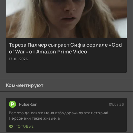
Тереза Палмер сыграет Сиф в сериале «God
of War» от Amazon Prime Video
17-01-2026
Комментируют
P
PulseRain
09.08.26
Вот это да, как же меня взбудоражила эта история!
Персонажи такие живые, а
ГОТОВЫЕ