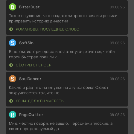
B
BitterDust
09.08.26
Такое ощущение, что создатели просто взяли и решили
приправить историю династии
РОМАНОВЫ. ПОСЛЕДНЕЕ СЛОВО
S
SoftSin
09.08.26
В целом, история довольно затянутая, хочется, чтобы
герои быстрее пришли к
СЁСТРЫ СПЕНСЕР
S
SoulDancer
08.08.26
Как же я рад, что наткнулся на эту историю! Сюжет
закручивается так, что не
КЕША ДОЛЖЕН УМЕРЕТЬ
R
RageQuitter
08.08.26
Мне, честно говоря, не зашло. Персонажи плоские, а
сюжет предсказуемый до