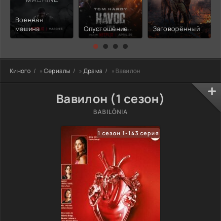
Военная
машина
Опустошение
Заговорённый
Киного
»
Сериалы
»
Драма
» Вавилон
Вавилон (1 сезон)
BABILÔNIA
1 сезон 1-143 серия