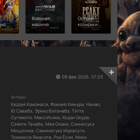
Военная
Острые
Чебура
ино
машина
козырьки:
2
Бессмертный
человек
08 фев 2026, 07:23
Актеры:
Кадзуя Камэнаси, Фумино Кимура, Нанао,
Ю Савабэ, Эрико Ватанабэ, Тэтта
Сугимото, Мако Исино, Кодзи Окура,
Сэйити Танабэ, Мая Окано, Синносукэ
Мицусима, Сэминосукэ Мурасуги,
Томохиса Ямасита, Рэи Ёсии, Мики