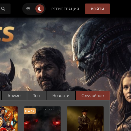
РЕГИСТРАЦИЯ
ВОЙТИ
Аниме
Топ
Новости
Случайное
6.437
7.187