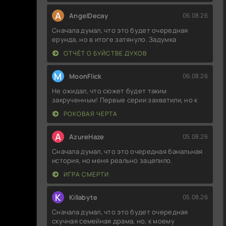
A
AngelDecay
06.08.26
Сначала думал, что это будет очередная
ерунда, но в итоге затянуло. Задумка
ОТЧЁТ О БУЙСТВЕ ДУХОВ
M
MoonFlick
06.08.26
Не ожидал, что сюжет будет таким
закрученным! Первые серии захватили, но к
РОКОВАЯ ЧЕРТА
A
AzureHaze
05.08.26
Сначала думал, что это очередная банальная
история, но меня реально зацепило.
ИГРА СМЕРТИ
K
Killabyte
05.08.26
Сначала думал, что это будет очередная
скучная семейная драма, но, к моему