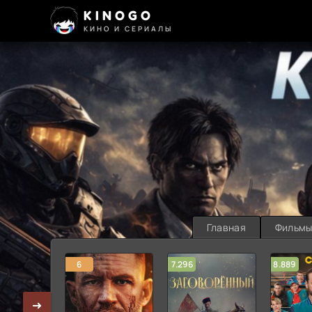
KINOGO
КИНО И СЕРИАЛЫ
Главная
Фильм
6
7.296
8.889