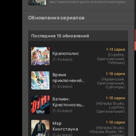
местные жители ушли из жизни в молодом
возрасте. Разговоры о взрывах атомной
бомбы
Обновления сериалов
Последние 10 обновлений
1-13 серия
Крапополис
(Coldfilm,
Оригинальный,
(1-3 сезон)
TVShows)
1-10 серия
Время
(Украинский,
приключений:
Оригинальный,
Фионна и Кейк
(1-2 сезон)
Субтитры)
1-10 серия
Бэтмен:
(HDrezka Studio,
Крестоносец в
LostFilm,
плаще
(1-2 сезон)
Оригинальный)
1-10 серия
Мэр
(HDrezka Studio,
Кингстауна
HDrezka Studio. 18+,
(1-4 сезон)
LostFilm)