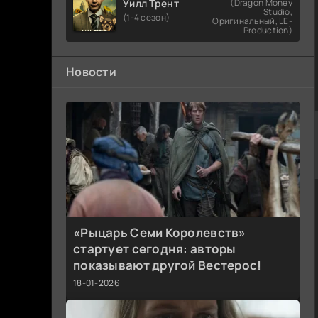
Уилл Трент
(Dragon Money
Studio,
(1-4 сезон)
Оригинальный, LE-
Production)
Новости
«Рыцарь Семи Королевств»
стартует сегодня: авторы
показывают другой Вестерос!
18-01-2026