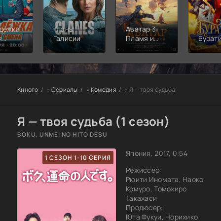
дёжка:
Кланы
Аватар 3:
я
Галисии
Пламя и
Бурат
а
пепел
Киного
»
Сериалы
»
Комедия
» Я — твоя судьба
Я — твоя судьба (1 сезон)
BOKU, UNMEI NO HITO DESU
Япония, 2017, 0:54
1 СЕЗОН 1-10 СЕРИЯ
Режиссер:
Рюити Иномата, Наоко
Комуро, Томохиро
Такахаси
Продюсер:
Юта Фукуи, Норихико