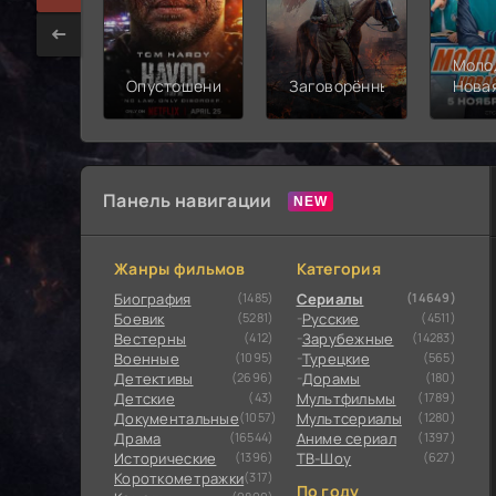
Моло
Опустошение
Заговорённый
Нова
смен
Панель навигации
Жанры фильмов
Категория
Биография
(1485)
Сериалы
(14649)
Боевик
(5281)
Русские
(4511)
Вестерны
(412)
Зарубежные
(14283)
Военные
(1095)
Турецкие
(565)
Детективы
(2696)
Дорамы
(180)
Детские
(43)
Мультфильмы
(1789)
Документальные
(1057)
Мультсериалы
(1280)
Драма
(16544)
Аниме сериал
(1397)
Исторические
(1396)
ТВ-Шоу
(627)
Короткометражки
(317)
По году