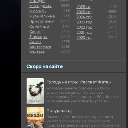
Комедии
(9890)
Мелодрамы
(5991)
2026 год
(182)
Мюзиклы
(435)
2025 год
(1660)
Музыкальные
(733)
2024 год
(2504)
Приключения
(2535)
2023 год
(3345)
Семейные
(1761)
2022 год
(3282)
Cпорт
(704)
2021 год
(2987)
Триллеры
(7737)
2020 год
(2877)
Ужасы
(4779)
Фантастика
(2436)
Фэнтези
(2105)
Скоро на сайте
Голодные игры: Рассвет Жатвы
Молодой Хеймитч Эбернети из 12-го
дистрикта готовится к участию в
легендарных Голодных играх 50-х. Шансы
на выживание у него почти нулевые —
последний трибут из его района одержал
победу еще сорок
Полураспад
Надежда, дочь известного журналиста,
узнаёт о его смерти. На похоронах её
привлекает внимание тот факт, что многие