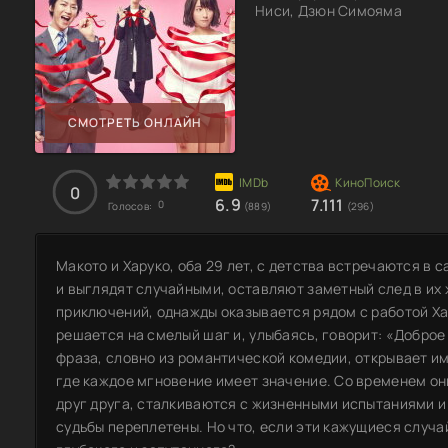
Ниси, Дзюн Симояма
СМОТРЕТЬ ОНЛАЙН
0
6.9
7.111
0
Голосов:
(889)
(296)
Макото и Харуко, оба 29 лет, с детства встречаются в 
и выглядят случайными, оставляют заметный след в их 
приключений, однажды оказывается рядом с работой Ха
решается на смелый шаг и, улыбаясь, говорит: «Доброе
фраза, словно из романтической комедии, открывает и
где каждое мгновение имеет значение. Со временем о
друг друга, сталкиваются с жизненными испытаниями и
судьбы переплетены. Но что, если эти кажущиеся случа