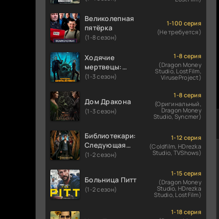
Великолепная
1-100 серия
пятёрка
(Не требуется)
(1-8 сезон)
1-8 серия
Ходячие
(Dragon Money
мертвецы:
Studio, LostFilm,
Мертвый
(1-3 сезон)
ViruseProject)
город
1-8 серия
Дом Дракона
(Оригинальный,
Dragon Money
(1-3 сезон)
Studio, Syncmer)
Библиотекари:
1-12 серия
Следующая
(Coldfilm, HDrezka
Studio, TVShows)
глава
(1-2 сезон)
1-15 серия
Больница Питт
(Dragon Money
Studio, HDrezka
(1-2 сезон)
Studio, LostFilm)
1-18 серия