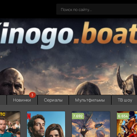
3
ы
Новинки
Сериалы
Мультфильмы
ТВ шоу
7.692
6.654