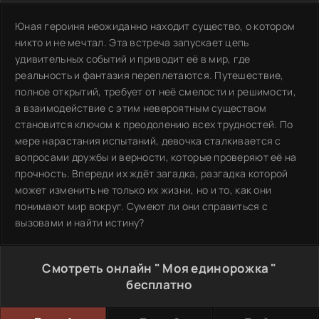
Юная героиня неожиданно находит существо, о котором
никто и не мечтал. Эта встреча запускает цепь
удивительных событий и приводит её в мир, где
реальность и фантазия переплетаются. Путешествие,
полное открытий, требует от неё смелости и решимости,
а взаимодействие с этим невероятным существом
становится ключом к преодолению всех трудностей. По
мере нарастания испытаний, девочка сталкивается с
вопросами дружбы и верности, которые проверяют её на
прочность. Впереди их ждёт загадка, разгадка которой
может изменить не только их жизни, но и то, как они
понимают мир вокруг. Сумеют ли они справиться с
вызовами и найти истину?
Смотреть онлайн " Моя единорожка "
бесплатно