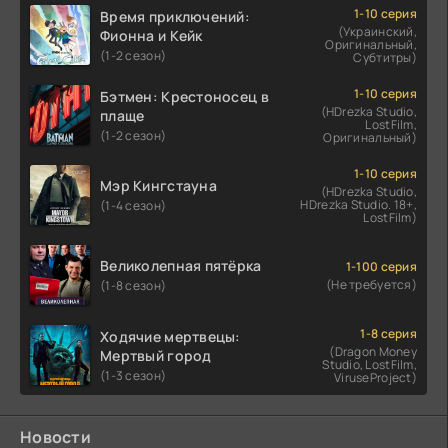
1-10 серия
Время приключений:
(Украинский,
Фионна и Кейк
Оригинальный,
(1-2 сезон)
Субтитры)
1-10 серия
Бэтмен: Крестоносец в
(HDrezka Studio,
плаще
LostFilm,
(1-2 сезон)
Оригинальный)
1-10 серия
Мэр Кингстауна
(HDrezka Studio,
HDrezka Studio. 18+,
(1-4 сезон)
LostFilm)
Великолепная пятёрка
1-100 серия
(Не требуется)
(1-8 сезон)
1-8 серия
Ходячие мертвецы:
(Dragon Money
Мертвый город
Studio, LostFilm,
(1-3 сезон)
ViruseProject)
Новости