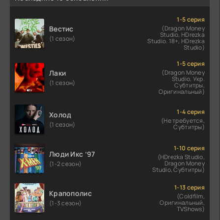
1-5 серия
Вестис
(Dragon Money
Studio, HDrezka
(1 сезон)
Studio. 18+, HDrezka
Studio)
1-5 серия
Лаки
(Dragon Money
Studio, Укр.
(1 сезон)
Субтитры,
Оригинальный)
1-4 серия
Холод
(Не требуется,
(1 сезон)
Субтитры)
1-10 серия
Люди Икс ’97
(HDrezka Studio,
Dragon Money
(1-2 сезон)
Studio, Субтитры)
1-13 серия
Крапополис
(Coldfilm,
Оригинальный,
(1-3 сезон)
TVShows)