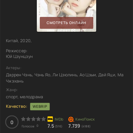
СМОТРЕТЬ ОНЛАЙН
Китай, 2020,
Режиссер:
Юй Цзунцзун
Актеры:
Даррен Чэнь, Чэнь Яо, Ли Цзюлинь, Ао Цзыи, Дай Яци, Ма
Чжэхань
Жанр:
спорт, мелодрама
Качество:
WEBRIP
0
7.5
7.739
0
Голосов:
(516)
(4188)