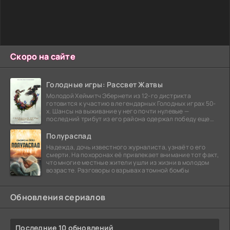
Скоро на сайте
Голодные игры: Рассвет Жатвы
Молодой Хеймитч Эбернети из 12-го дистрикта
готовится к участию в легендарных Голодных играх 50-
х. Шансы на выживание у него почти нулевые —
последний трибут из его района одержал победу еще
сорок
Полураспад
Надежда, дочь известного журналиста, узнаёт о его
смерти. На похоронах её привлекает внимание тот факт,
что многие местные жители ушли из жизни в молодом
возрасте. Разговоры о взрывах атомной бомбы
Обновления сериалов
Последние 10 обновлений