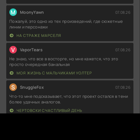
M
MoonyYawn
07.08.26
Пожалуй, это одно из тех произведений, где сюжетные
линии и персонажи
НА СТРАЖЕ МАРСЕЛЯ
V
VaporTears
07.08.26
Не знаю, что все в восторге, но мне кажется, что это
просто очередная банальная
МОЯ ЖИЗНЬ С МАЛЬЧИКАМИ УОЛТЕР
S
SnuggleFox
07.08.26
Что-то мне подсказывает, что этот проект остался в тени
более удачных аналогов.
ЧЕРТОВСКИ СЧАСТЛИВЫЙ ДЕНЬ
W
WarShift
07.08.26
Пожалуй, это лучшее, что я видел в последнее время.
Сюжет закручивается так,