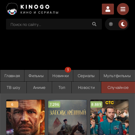
KINOGO
КИНО И СЕРИАЛЫ
3
Главная
Фильмы
Новинки
Сериалы
Мультфильмы
ТВ шоу
Аниме
Топ
Новости
Случайное
6
7.296
8.889