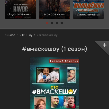
Молодёжка:
Опустошение
Заговорённый
Новая смена
Киного
»
ТВ-Шоу
» #вмаскешоу
#вмаскешоу (1 сезон)
1 сезон 1-10 серия