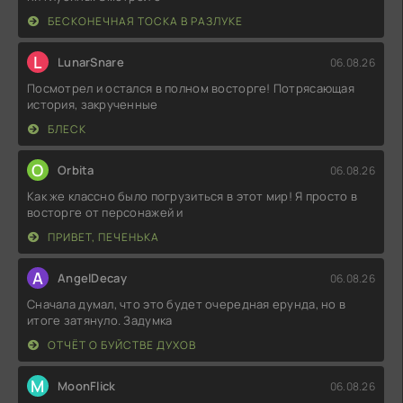
БЕСКОНЕЧНАЯ ТОСКА В РАЗЛУКЕ
L
LunarSnare
06.08.26
Посмотрел и остался в полном восторге! Потрясающая
история, закрученные
БЛЕСК
O
Orbita
06.08.26
Как же классно было погрузиться в этот мир! Я просто в
восторге от персонажей и
ПРИВЕТ, ПЕЧЕНЬКА
A
AngelDecay
06.08.26
Сначала думал, что это будет очередная ерунда, но в
итоге затянуло. Задумка
ОТЧЁТ О БУЙСТВЕ ДУХОВ
M
MoonFlick
06.08.26