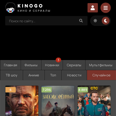
KINOGO
КИНО И СЕРИАЛЫ
3
Главная
Фильмы
Новинки
Сериалы
Мультфильмы
ТВ шоу
Аниме
Топ
Новости
Случайное
6
7.296
8.889