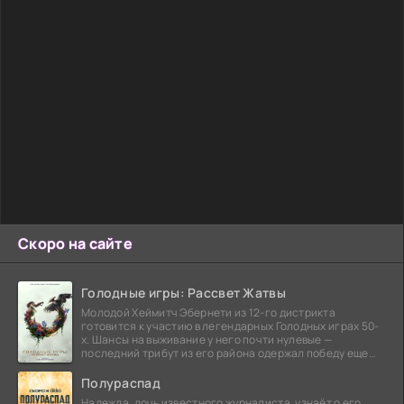
Скоро на сайте
Голодные игры: Рассвет Жатвы
Молодой Хеймитч Эбернети из 12-го дистрикта
готовится к участию в легендарных Голодных играх 50-
х. Шансы на выживание у него почти нулевые —
последний трибут из его района одержал победу еще
сорок
Полураспад
Надежда, дочь известного журналиста, узнаёт о его