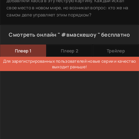
добавляли хаоса в эту пеструю картину. Каждый искал
свое место в новом мире, но возникал вопрос: кто же на
самом деле управляет этим порядком?
Смотреть онлайн " #вмаскешоу " бесплатно
Плеер 1
Плеер 2
Трейлер
Для зарегистрированных пользователей новые серии и качество
выходит раньше!