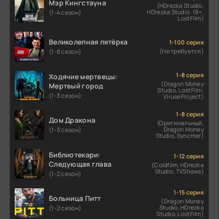
Мэр Кингстауна
(HDrezka Studio,
HDrezka Studio. 18+,
(1-4 сезон)
LostFilm)
Великолепная пятёрка
1-100 серия
(Не требуется)
(1-8 сезон)
1-8 серия
Ходячие мертвецы:
(Dragon Money
Мертвый город
Studio, LostFilm,
(1-3 сезон)
ViruseProject)
1-8 серия
Дом Дракона
(Оригинальный,
Dragon Money
(1-3 сезон)
Studio, Syncmer)
Библиотекари:
1-12 серия
Следующая глава
(Coldfilm, HDrezka
Studio, TVShows)
(1-2 сезон)
1-15 серия
Больница Питт
(Dragon Money
Studio, HDrezka
(1-2 сезон)
Studio, LostFilm)