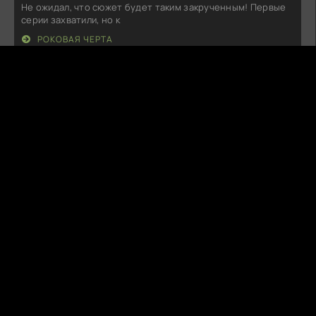
Не ожидал, что сюжет будет таким закрученным! Первые
серии захватили, но к
РОКОВАЯ ЧЕРТА
A
AzureHaze
05.08.26
Сначала думал, что это очередная банальная история, но
меня реально зацепило.
ИГРА СМЕРТИ