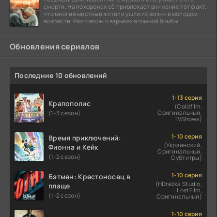
смерти. На похоронах её привлекает внимание тот факт,
что многие местные жители ушли из жизни в молодом
возрасте. Разговоры о взрывах атомной бомбы
Обновления сериалов
Последние 10 обновлений
1-13 серия
Крапополис
(Coldfilm,
Оригинальный,
(1-3 сезон)
TVShows)
1-10 серия
Время приключений:
(Украинский,
Фионна и Кейк
Оригинальный,
(1-2 сезон)
Субтитры)
1-10 серия
Бэтмен: Крестоносец в
(HDrezka Studio,
плаще
LostFilm,
(1-2 сезон)
Оригинальный)
1-10 серия