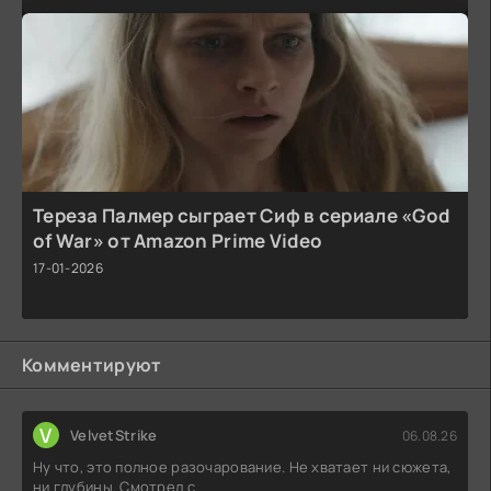
Тереза Палмер сыграет Сиф в сериале «God
of War» от Amazon Prime Video
17-01-2026
Комментируют
V
VelvetStrike
06.08.26
Ну что, это полное разочарование. Не хватает ни сюжета,
ни глубины. Смотрел с