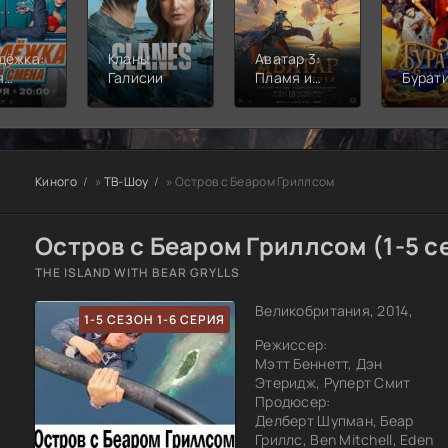
дёжка:
Кланы
Аватар 3:
я
Галисии
Пламя и
Бурат
а
пепел
Киного
»
ТВ-Шоу
» Остров с Беаром Гриллсом
Остров с Беаром Гриллсом (1-5 с
THE ISLAND WITH BEAR GRYLLS
Великобритания, 2014,
1-5 СЕЗОН 1-6 СЕРИЯ
Режиссер:
Мэтт Беннетт, Дэн
Этеридж, Руперт Смит
Продюсер:
Делберт Шупман, Беар
Гриллс, Ben Mitchell, Eden