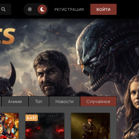
РЕГИСТРАЦИЯ
ВОЙТИ
Аниме
Топ
Новости
Случайное
6.437
7.187