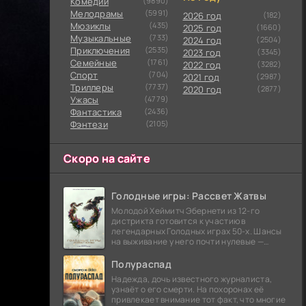
Комедии
(9890)
Мелодрамы
(5991)
2026 год
(182)
Мюзиклы
(435)
2025 год
(1660)
Музыкальные
(733)
2024 год
(2504)
Приключения
(2535)
2023 год
(3345)
Семейные
(1761)
2022 год
(3282)
Cпорт
(704)
2021 год
(2987)
Триллеры
(7737)
2020 год
(2877)
Ужасы
(4779)
Фантастика
(2436)
Фэнтези
(2105)
Скоро на сайте
Голодные игры: Рассвет Жатвы
Молодой Хеймитч Эбернети из 12-го
дистрикта готовится к участию в
легендарных Голодных играх 50-х. Шансы
на выживание у него почти нулевые —
последний трибут из его района одержал
победу еще сорок
Полураспад
Надежда, дочь известного журналиста,
узнаёт о его смерти. На похоронах её
привлекает внимание тот факт, что многие