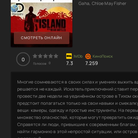
Gaha, Chloe May Fisher
СМОТРЕТЬ ОНЛАЙН
0
7.3
7.259
0
Голосов:
Многие сомневаются в своих силах и умениях выжить вд
решается не каждый. Искатель приключений ставит пе
провести две недели на уединённом острове в Тихом ок
предстоит полагаться только на свои навыки и смекалк
вещи: камеры, одежду и простые инструменты. На перв
множество опасностей, которые могут превратить ожид
Справятся ли люди, привыкшие к современным благам, 
найти гармонию в этой непростой ситуации, или остро