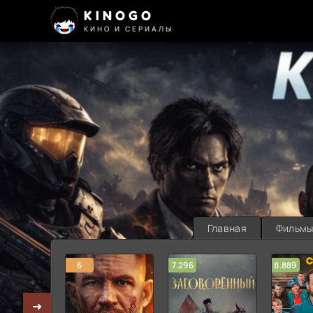
KINOGO
КИНО И СЕРИАЛЫ
Главная
Фильм
6
7.296
8.889