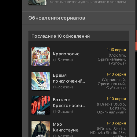
местные жители ушли из жизни в молодом
возрасте. Разговоры о взрывах атомной
бомбы
Обновления сериалов
Последние 10 обновлений
1-13 серия
Крапополис
(Coldfilm,
Оригинальный,
(1-3 сезон)
TVShows)
1-10 серия
Время
(Украинский,
приключений:
Оригинальный,
Фионна и Кейк
(1-2 сезон)
Субтитры)
1-10 серия
Бэтмен:
(HDrezka Studio,
Крестоносец в
LostFilm,
плаще
(1-2 сезон)
Оригинальный)
1-10 серия
Мэр
(HDrezka Studio,
Кингстауна
HDrezka Studio. 18+,
(1-4 сезон)
LostFilm)