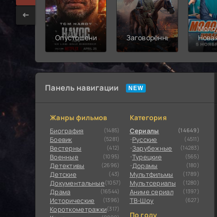
Моло
Опустошение
Заговорённый
Нова
смен
Панель навигации
Жанры фильмов
Категория
Биография
(1485)
Сериалы
(14649)
Боевик
(5281)
Русские
(4511)
Вестерны
(412)
Зарубежные
(14283)
Военные
(1095)
Турецкие
(565)
Детективы
(2696)
Дорамы
(180)
Детские
(43)
Мультфильмы
(1789)
Документальные
(1057)
Мультсериалы
(1280)
Драма
(16544)
Аниме сериал
(1397)
Исторические
(1396)
ТВ-Шоу
(627)
Короткометражки
(317)
По году