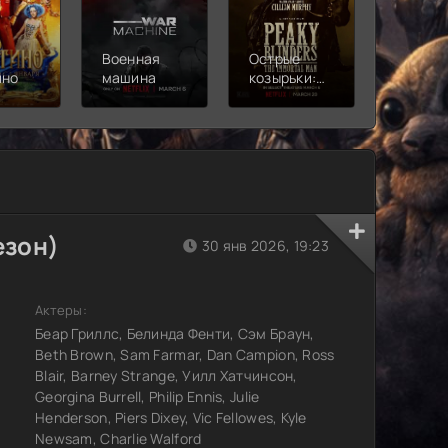
Военная
Острые
Чебура
ино
машина
козырьки:
2
Бессмертный
человек
езон)
30 янв 2026, 19:23
Актеры:
Беар Гриллс, Белинда Фенти, Сэм Браун,
Beth Brown, Sam Farmar, Dan Campion, Ross
Blair, Barney Strange, Уилл Хатчинсон,
Georgina Burrell, Philip Ennis, Julie
Henderson, Piers Dixey, Vic Fellowes, Kyle
Newsam, Charlie Walford