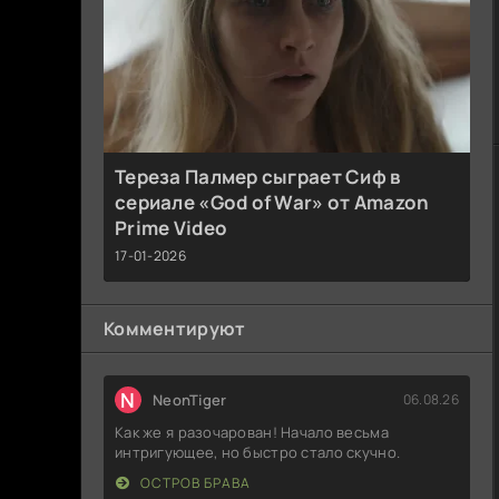
Тереза Палмер сыграет Сиф в
сериале «God of War» от Amazon
Prime Video
17-01-2026
Комментируют
N
NeonTiger
06.08.26
Как же я разочарован! Начало весьма
интригующее, но быстро стало скучно.
ОСТРОВ БРАВА