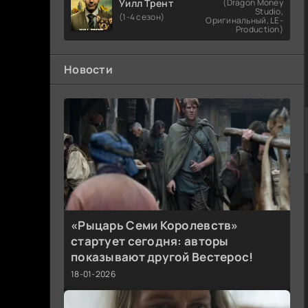
Уилл Трент
(Dragon Money
Studio,
(1-4 сезон)
Оригинальный, LE-
Production)
Новости
«Рыцарь Семи Королевств»
стартует сегодня: авторы
показывают другой Вестерос!
18-01-2026