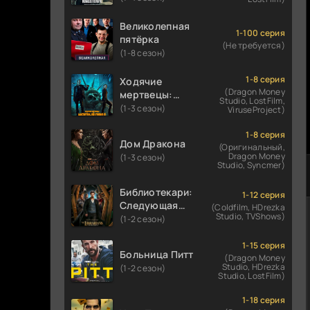
Великолепная
1-100 серия
пятёрка
(Не требуется)
(1-8 сезон)
1-8 серия
Ходячие
(Dragon Money
мертвецы:
Studio, LostFilm,
Мертвый
(1-3 сезон)
ViruseProject)
город
1-8 серия
Дом Дракона
(Оригинальный,
Dragon Money
(1-3 сезон)
Studio, Syncmer)
Библиотекари:
1-12 серия
Следующая
(Coldfilm, HDrezka
Studio, TVShows)
глава
(1-2 сезон)
1-15 серия
Больница Питт
(Dragon Money
Studio, HDrezka
(1-2 сезон)
Studio, LostFilm)
1-18 серия