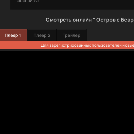
сюрпризы?
Смотреть онлайн " Остров с Беар
Плеер 1
Плеер 2
Трейлер
Для зарегистрированных пользователей новые