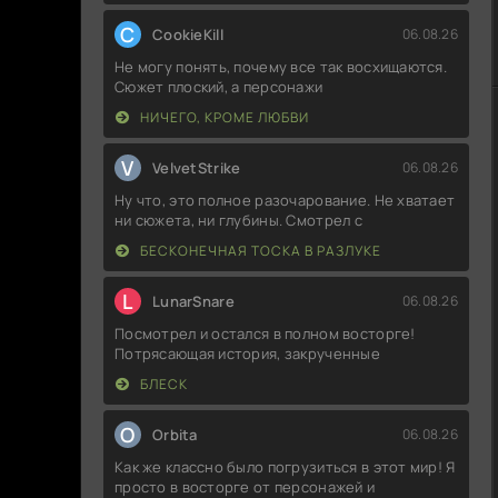
C
CookieKill
06.08.26
Не могу понять, почему все так восхищаются.
Сюжет плоский, а персонажи
НИЧЕГО, КРОМЕ ЛЮБВИ
V
VelvetStrike
06.08.26
Ну что, это полное разочарование. Не хватает
ни сюжета, ни глубины. Смотрел с
БЕСКОНЕЧНАЯ ТОСКА В РАЗЛУКЕ
L
LunarSnare
06.08.26
Посмотрел и остался в полном восторге!
Потрясающая история, закрученные
БЛЕСК
O
Orbita
06.08.26
Как же классно было погрузиться в этот мир! Я
просто в восторге от персонажей и