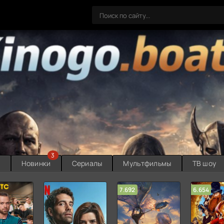
3
ы
Новинки
Сериалы
Мультфильмы
ТВ шоу
7.692
6.654