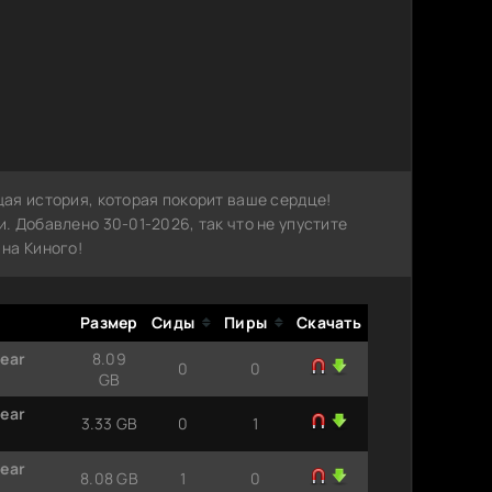
ая история, которая покорит ваше сердце!
 Добавлено 30-01-2026, так что не упустите
на Киного!
Размер
Сиды
Пиры
Скачать
Bear
8.09
0
0
GB
Bear
3.33 GB
0
1
Bear
8.08 GB
1
0