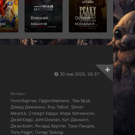
Военная
Острые
Чебура
ино
машина
козырьки:
2
Бессмертный
человек
30 янв 2026, 06:37
Актеры:
Уилл Бартон, Гарри Меллинг, Том Брук,
Дэвид Дженкинс, Roy Talbot, Simon
Meyrick, Стюарт Харди, Марк Хопкинсон,
Джей Керр, John Dowlan, Кит Данхилл,
Джон Бойл, Ричард Хартли, Тони Линдли,
Tony Paget, Питер Тейлор