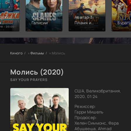
дёжка:
Кланы
Аватар 3:
я
Галисии
Пламя и
Бурат
а
пепел
Киного
»
Фильмы
» Молись
Молись (2020)
SAY YOUR PRAYERS
США, Великобритания,
2020, 01:24
Режиссер:
Гарри Мишель
Продюсер:
Хелен Симмонс, Фара
Абушвеша, Ahmad