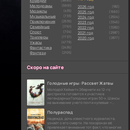
Комедии
(9890)
Мелодрамы
(5991)
2026 год
(182)
Мюзиклы
(435)
2025 год
(1660)
Музыкальные
(733)
2024 год
(2504)
Приключения
(2535)
2023 год
(3345)
Семейные
(1761)
2022 год
(3282)
Cпорт
(704)
2021 год
(2987)
Триллеры
(7737)
2020 год
(2877)
Ужасы
(4779)
Фантастика
(2436)
Фэнтези
(2105)
Скоро на сайте
Голодные игры: Рассвет Жатвы
Молодой Хеймитч Эбернети из 12-го
дистрикта готовится к участию в
легендарных Голодных играх 50-х. Шансы
на выживание у него почти нулевые —
последний трибут из его района одержал
победу еще сорок
Полураспад
Надежда, дочь известного журналиста,
узнаёт о его смерти. На похоронах её
привлекает внимание тот факт, что многие