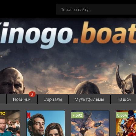
3
ы
Новинки
Сериалы
Мультфильмы
ТВ шоу
7.692
6.654