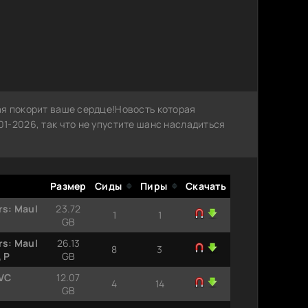
я покорит ваше сердце!Новость которая
1-2026, так что не упустите шанс насладиться
Размер
Сиды
Пиры
Скачать
rs: Maul
23.72
1
1
GB
rs: Maul
26.13
8
3
, P
GB
EVC
12.07
4
14
GB