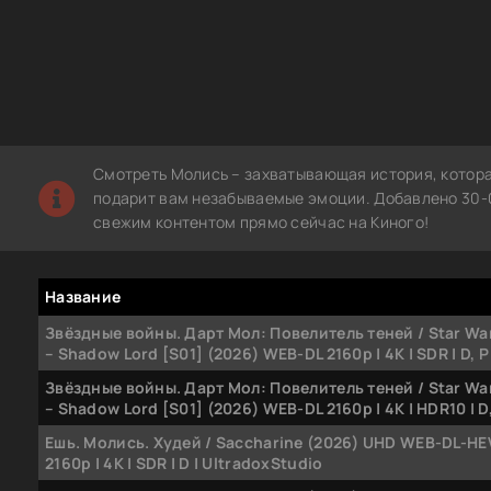
Смотреть Молись – захватывающая история, котора
подарит вам незабываемые эмоции. Добавлено 30-0
свежим контентом прямо сейчас на Киного!
Название
Звёздные войны. Дарт Мол: Повелитель теней / Star Wa
– Shadow Lord [S01] (2026) WEB-DL 2160p | 4K | SDR | D, P
Звёздные войны. Дарт Мол: Повелитель теней / Star Wa
– Shadow Lord [S01] (2026) WEB-DL 2160p | 4K | HDR10 | D
Ешь. Молись. Худей / Saccharine (2026) UHD WEB-DL-H
2160p | 4K | SDR | D | UltradoxStudio