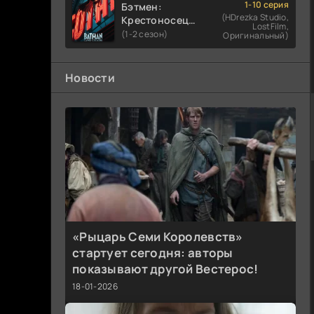
1-10 серия
Бэтмен:
(HDrezka Studio,
Крестоносец в
LostFilm,
плаще
(1-2 сезон)
Оригинальный)
Новости
«Рыцарь Семи Королевств»
стартует сегодня: авторы
показывают другой Вестерос!
18-01-2026