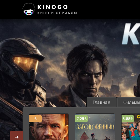
KINOGO
КИНО И СЕРИАЛЫ
Главная
Фильм
6
7.296
8.889