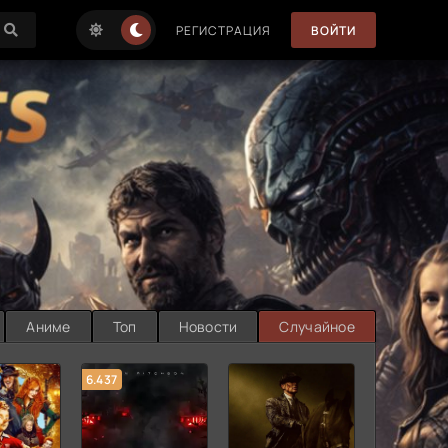
РЕГИСТРАЦИЯ
ВОЙТИ
Аниме
Топ
Новости
Случайное
6.437
7.187