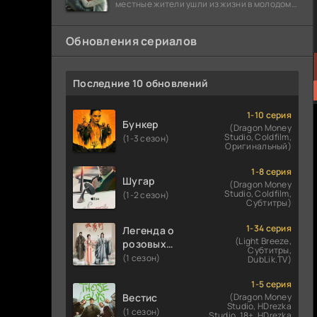
местные жители ушли из жизни в молодом
возрасте. Разговоры о взрывах атомной
бомбы
Обновления сериалов
Последние 10 обновлений
1-10 серия
Бункер
(Dragon Money
Studio, Coldfilm,
(1-3 сезон)
Оригинальный)
1-8 серия
Шугар
(Dragon Money
Studio, Coldfilm,
(1-2 сезон)
Субтитры)
1-34 серия
Легенда о
(Light Breeze,
розовых
Субтитры,
облаках
(1 сезон)
DubLik.TV)
1-5 серия
Вестис
(Dragon Money
Studio, HDrezka
(1 сезон)
Studio. 18+, HDrezka