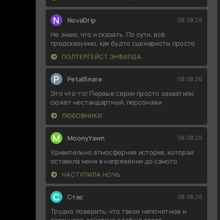
N
NovaDrip
08.08.26
Не знаю, что и сказать. По сути, всё
предсказуемо, как будто сценаристы просто
ПОЛТЕРГЕЙСТ ЭНФИЛДА
P
PetalSnare
08.08.26
Это что-то! Первые серии просто захватили,
сюжет нестандартный, персонажи
ЛЮБОВНИКИ
M
MoonyYawn
08.08.26
Удивительно атмосферная история, которая
оставила меня в напряжении до самого
НАСТУПИЛА НОЧЬ
С
Стас
08.08.26
Трудно поверить, что такое непонятное и
затянутое действие вообще стало