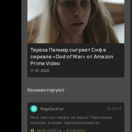
Тереза Палмер сыграет Сиф в
сериале «God of War» от Amazon
Prime Video
17-01-2026
Комментируют
R
RageQuitter
08.08.26
Мне, честно говоря, не зашло. Персонажи
плоские, а сюжет предсказуемый до
МОЙ ПАРЕНЬ — КУПИДОН