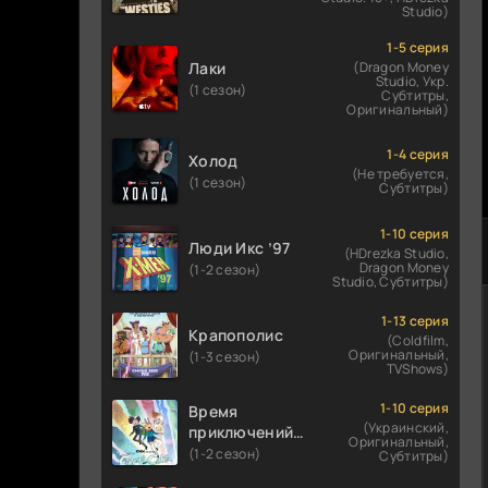
Studio)
1-5 серия
Лаки
(Dragon Money
Studio, Укр.
(1 сезон)
Субтитры,
Оригинальный)
1-4 серия
Холод
(Не требуется,
(1 сезон)
Субтитры)
1-10 серия
Люди Икс ’97
(HDrezka Studio,
Dragon Money
(1-2 сезон)
Studio, Субтитры)
1-13 серия
Крапополис
(Coldfilm,
Оригинальный,
(1-3 сезон)
TVShows)
1-10 серия
Время
(Украинский,
приключений:
Оригинальный,
Фионна и Кейк
(1-2 сезон)
Субтитры)