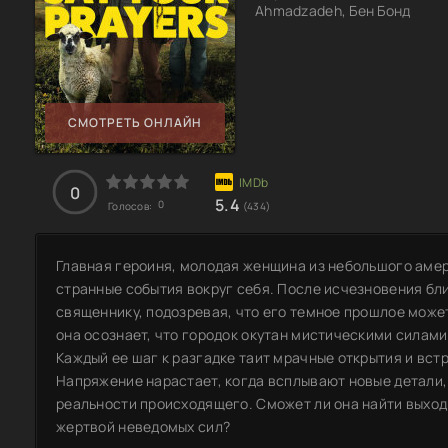
Ahmadzadeh, Бен Бонд
СМОТРЕТЬ ОНЛАЙН
0
5.4
0
Голосов:
(434)
Главная героиня, молодая женщина из небольшого амер
странные события вокруг себя. После исчезновения бл
священнику, подозревая, что его темное прошлое може
она осознает, что городок окутан мистическими силам
Каждый ее шаг к разгадке таит мрачные открытия и вс
Напряжение нарастает, когда всплывают новые детали,
реальности происходящего. Сможет ли она найти выход 
жертвой неведомых сил?