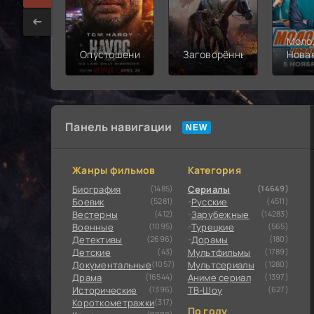
Моло
Опустошение
Заговорённый
Нова
смен
Панель навигации
Жанры фильмов
Категория
Биография
(1485)
Сериалы
(14649)
Боевик
(5281)
Русские
(4511)
Вестерны
(412)
Зарубежные
(14283)
Военные
(1095)
Турецкие
(565)
Детективы
(2696)
Дорамы
(180)
Детские
(43)
Мультфильмы
(1789)
Документальные
(1057)
Мультсериалы
(1280)
Драма
(16544)
Аниме сериал
(1397)
Исторические
(1396)
ТВ-Шоу
(627)
Короткометражки
(317)
По году