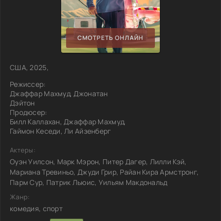
СМОТРЕТЬ ОНЛАЙН
США, 2025,
Режиссер:
Джаффар Махмуд, Джонатан
Дэйтон
Продюсер:
Билл Каллахан, Джаффар Махмуд,
Гаймон Кеседи, Ли Айзенберг
Актеры:
Оуэн Уилсон, Марк Мэрон, Питер Дагер, Лилли Кэй,
Мариана Тревиньо, Джуди Грир, Райан Кира Армстронг,
Парм Сур, Патрик Льюис, Уильям Макдональд
Жанр:
комедия, спорт