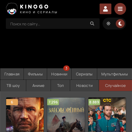
KINOGO
КИНО И СЕРИАЛЫ
3
Главная
Фильмы
Новинки
Сериалы
Мультфильмы
ТВ шоу
Аниме
Топ
Новости
Случайное
6
7.296
8.889