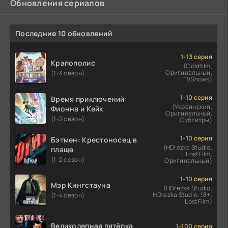
Обновления сериалов
Последние 10 обновлений
1-13 серия
Крапополис
(Coldfilm,
Оригинальный,
(1-3 сезон)
TVShows)
1-10 серия
Время приключений:
(Украинский,
Фионна и Кейк
Оригинальный,
(1-2 сезон)
Субтитры)
1-10 серия
Бэтмен: Крестоносец в
(HDrezka Studio,
плаще
LostFilm,
(1-2 сезон)
Оригинальный)
1-10 серия
Мэр Кингстауна
(HDrezka Studio,
HDrezka Studio. 18+,
(1-4 сезон)
LostFilm)
Великолепная пятёрка
1-100 серия