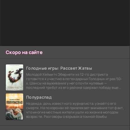
Скоро на сайте
Голодные игры: Рассвет Жатвы
Молодой Хеймитч Эбернети из 12-го дистрикта
готовится к участию в легендарных Голодных играх 50-
х. Шансы на выживание у него почти нулевые —
последний трибут из его района одержал победу еще
сорок
Полураспад
Надежда, дочь известного журналиста, узнаёт о его
смерти. На похоронах её привлекает внимание тот факт,
что многие местные жители ушли из жизни в молодом
возрасте. Разговоры о взрывах атомной бомбы