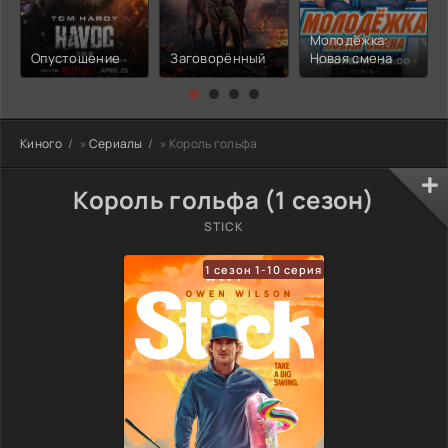
Молодёжка:
Опустошение
Заговорённый
Новая смена
Киного
»
Сериалы
» Король гольфа
Король гольфа (1 сезон)
STICK
1 сезон 1-10 серия