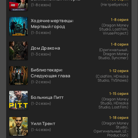
(Не требуется)
(1-8 сезон)
1-8 серия
Ходячие мертвецы:
(Dragon Money
Мертвый город
Studio, LostFilm,
(1-3 сезон)
ViruseProject)
1-8 серия
Дом Дракона
(Оригинальный,
Dragon Money
(1-3 сезон)
Studio, Syncmer)
Библиотекари:
1-12 серия
Следующая глава
(Coldfilm, HDrezka
Studio, TVShows)
(1-2 сезон)
1-15 серия
Больница Питт
(Dragon Money
Studio, HDrezka
(1-2 сезон)
Studio, LostFilm)
1-18 серия
Уилл Трент
(Dragon Money
Studio,
(1-4 сезон)
Оригинальный, LE-
Production)