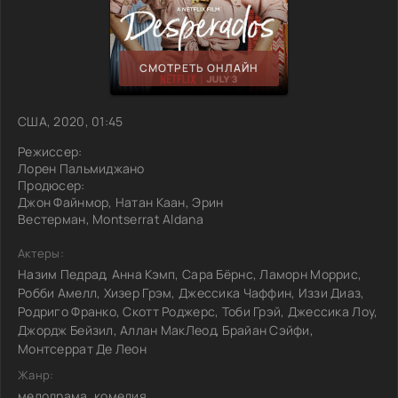
СМОТРЕТЬ ОНЛАЙН
США, 2020, 01:45
Режиссер:
Лорен Пальмиджано
Продюсер:
Джон Файнмор, Натан Каан, Эрин
Вестерман, Montserrat Aldana
Актеры:
Назим Педрад, Анна Кэмп, Сара Бёрнс, Ламорн Моррис,
Робби Амелл, Хизер Грэм, Джессика Чаффин, Иззи Диаз,
Родриго Франко, Скотт Роджерс, Тоби Грэй, Джессика Лоу,
Джордж Бейзил, Аллан МакЛеод, Брайан Сэйфи,
Монтсеррат Де Леон
Жанр:
мелодрама, комедия