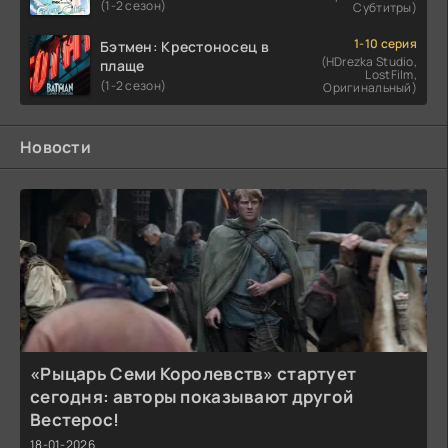
(1-2 сезон)
Субтитры)
1-10 серия
Бэтмен: Крестоносец в
(HDrezka Studio,
плаще
LostFilm,
(1-2 сезон)
Оригинальный)
Новости
«Рыцарь Семи Королевств» стартует
сегодня: авторы показывают другой
Вестерос!
18-01-2026