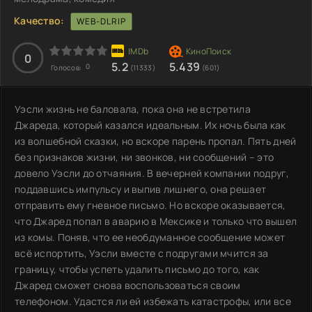
Качество:
WEB-DLRIP
0
5.2
5.439
0
Голосов:
(11333)
(601)
Уэсли жизнь не баловала, пока она не встретила
Джареда, который казался идеальным. Их ночь была как
из волшебной сказки, но вскоре парень пропал. Пять дней
без признаков жизни, ни звонков, ни сообщений – это
довело Уэсли до отчаяния. В вечерней компании подруг,
поддавшись импульсу и выпив лишнего, она решает
отправить ему гневное письмо. Но вскоре оказывается,
что Джаред попал в аварию в Мексике и только что вышел
из комы. Поняв, что ее необдуманное сообщение может
всё испортить, Уэсли вместе с подругами мчится за
границу, чтобы успеть удалить письмо до того, как
Джаред сможет снова воспользоваться своим
телефоном. Удастся ли ей избежать катастрофы, или все