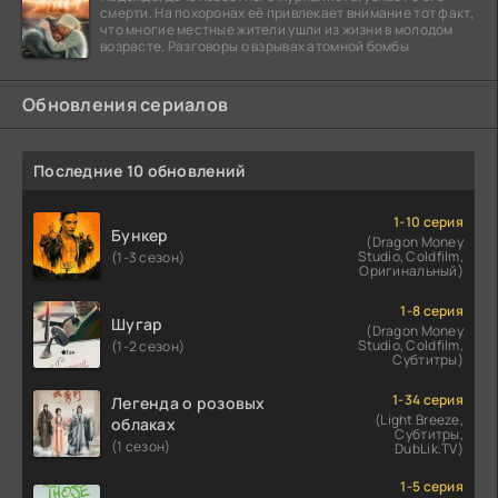
смерти. На похоронах её привлекает внимание тот факт,
что многие местные жители ушли из жизни в молодом
возрасте. Разговоры о взрывах атомной бомбы
Обновления сериалов
Последние 10 обновлений
1-10 серия
Бункер
(Dragon Money
Studio, Coldfilm,
(1-3 сезон)
Оригинальный)
1-8 серия
Шугар
(Dragon Money
Studio, Coldfilm,
(1-2 сезон)
Субтитры)
1-34 серия
Легенда о розовых
(Light Breeze,
облаках
Субтитры,
(1 сезон)
DubLik.TV)
1-5 серия