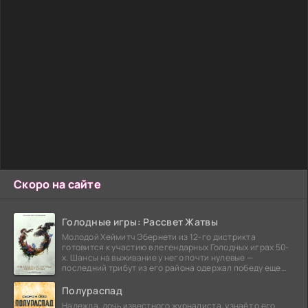
Скоро на сайте
Голодные игры: Рассвет Жатвы
Молодой Хеймитч Эбернети из 12-го дистрикта
готовится к участию в легендарных Голодных играх 50-
х. Шансы на выживание у него почти нулевые —
последний трибут из его района одержал победу еще
сорок
Полураспад
Надежда, дочь известного журналиста, узнаёт о его