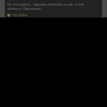
Ну, что сказать… Задумка неплохая, но как-то всё
затянуто. Персонажи
ГОСПОЖА
M
MoonyYawn
07.08.26
Пожалуй, это одно из тех произведений, где сюжетные
линии и персонажи
НА СТРАЖЕ МАРСЕЛЯ