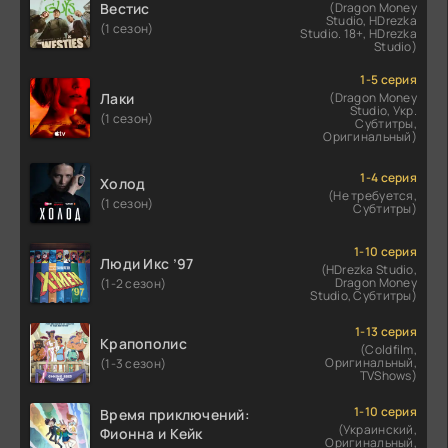
Вестис
(Dragon Money
Studio, HDrezka
(1 сезон)
Studio. 18+, HDrezka
Studio)
1-5 серия
Лаки
(Dragon Money
Studio, Укр.
(1 сезон)
Субтитры,
Оригинальный)
1-4 серия
Холод
(Не требуется,
(1 сезон)
Субтитры)
1-10 серия
Люди Икс ’97
(HDrezka Studio,
Dragon Money
(1-2 сезон)
Studio, Субтитры)
1-13 серия
Крапополис
(Coldfilm,
Оригинальный,
(1-3 сезон)
TVShows)
1-10 серия
Время приключений:
(Украинский,
Фионна и Кейк
Оригинальный,