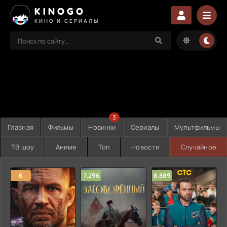
KINOGO
КИНО И СЕРИАЛЫ
3
Главная
Фильмы
Новинки
Сериалы
Мультфильмы
ТВ шоу
Аниме
Топ
Новости
Случайное
6
7.296
8.889