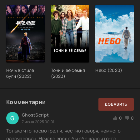
Ночь в стиле
Тони и её семья
Небо (2020)
буги (2022)
(2023)
Комментарии
ДОБАВИТЬ
GhostScript
G
0
0
7 июня 2025 00:01
Только что посмотрел и, честно говоря, немного
разочарован. Начало вроде бы обещало что-то