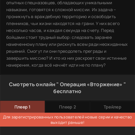
опытных спецназовцев, обладающих уникальными
навыками, готовятся к сложной миссии. Их задача –
проникнуть в враждебную территорию и освободить
пленников, чьи жизни находятся на грани. У них всего
несколько часов, и каждая секунда на счету. Перед
бойцами стоит трудный выбор: следовать заранее
намеченному плану или рискнуть всем ради неожиданных
решений. Смогут ли они преодолеть преграды и
завершить миссию? И кто из них раскроет свои истинные
намерения, когда всё начнёт идти не по плану?
Смотреть онлайн " Операция «Вторжение» "
бесплатно
Плеер 1
Плеер 2
Трейлер
Для зарегистрированных пользователей новые серии и качество
выходит раньше!