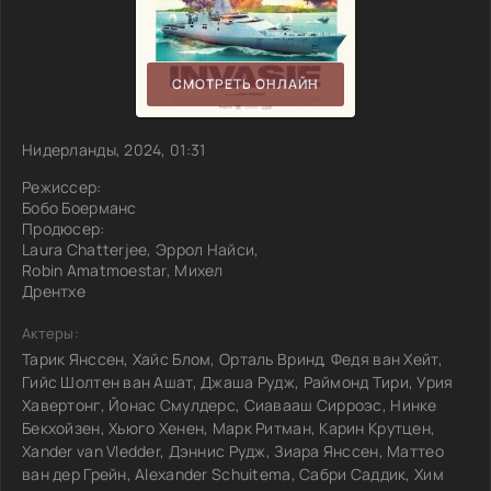
СМОТРЕТЬ ОНЛАЙН
Нидерланды, 2024, 01:31
Режиссер:
Бобо Боерманс
Продюсер:
Laura Chatterjee, Эррол Найси,
Robin Amatmoestar, Михел
Дрентхе
Актеры:
Тарик Янссен, Хайс Блом, Орталь Вринд, Федя ван Хейт,
Гийс Шолтен ван Ашат, Джаша Рудж, Раймонд Тири, Урия
Хавертонг, Йонас Смулдерс, Сиавааш Сирроэс, Нинке
Бекхойзен, Хьюго Хенен, Марк Ритман, Карин Крутцен,
Xander van Vledder, Дэннис Рудж, Зиара Янссен, Маттео
ван дер Грейн, Alexander Schuitema, Сабри Саддик, Хим