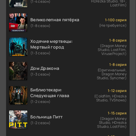
HDrezka Studio. 18+,
(1-4 сезон)
LostFilm)
Великолепная пятёрка
1-100 серия
(Не требуется)
(1-8 сезон)
1-8 серия
Ходячие мертвецы:
(Dragon Money
Мертвый город
Studio, LostFilm,
(1-3 сезон)
ViruseProject)
1-8 серия
Дом Дракона
(Оригинальный,
Dragon Money
(1-3 сезон)
Studio, Syncmer)
Библиотекари:
1-12 серия
Следующая глава
(Coldfilm, HDrezka
Studio, TVShows)
(1-2 сезон)
1-15 серия
Больница Питт
(Dragon Money
Studio, HDrezka
(1-2 сезон)
Studio, LostFilm)