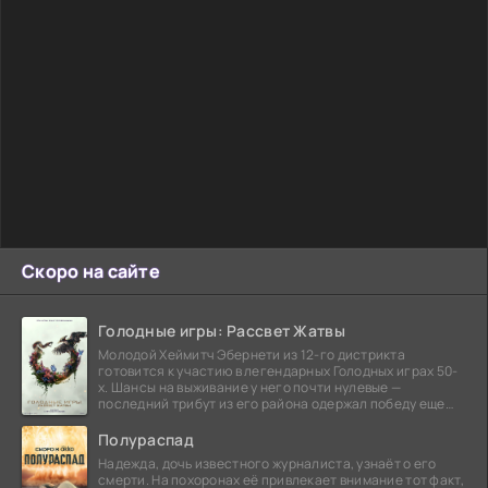
Скоро на сайте
Голодные игры: Рассвет Жатвы
Молодой Хеймитч Эбернети из 12-го дистрикта
готовится к участию в легендарных Голодных играх 50-
х. Шансы на выживание у него почти нулевые —
последний трибут из его района одержал победу еще
сорок
Полураспад
Надежда, дочь известного журналиста, узнаёт о его
смерти. На похоронах её привлекает внимание тот факт,