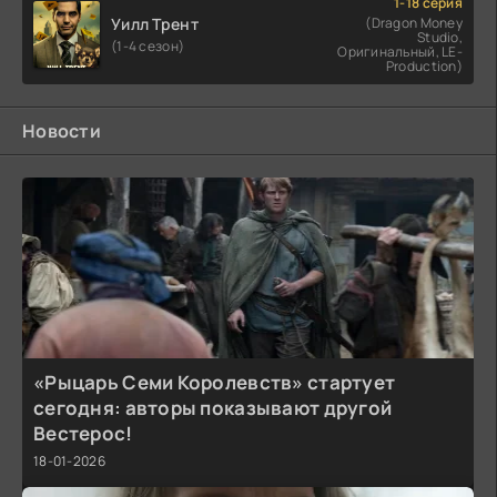
1-18 серия
Уилл Трент
(Dragon Money
Studio,
(1-4 сезон)
Оригинальный, LE-
Production)
Новости
«Рыцарь Семи Королевств» стартует
сегодня: авторы показывают другой
Вестерос!
18-01-2026