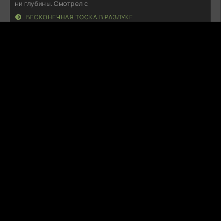
ни глубины. Смотрел с
БЕСКОНЕЧНАЯ ТОСКА В РАЗЛУКЕ
L
LunarSnare
06.08.26
Посмотрел и остался в полном восторге! Потрясающая
история, закрученные
БЛЕСК