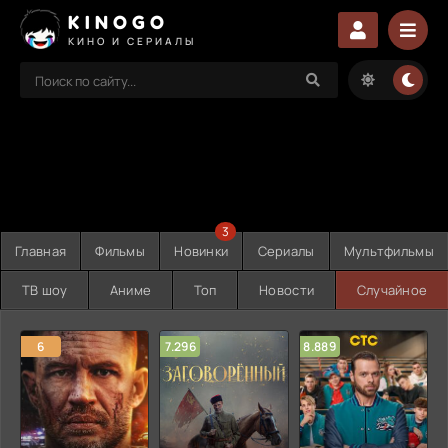
KINOGO
КИНО И СЕРИАЛЫ
3
Главная
Фильмы
Новинки
Сериалы
Мультфильмы
ТВ шоу
Аниме
Топ
Новости
Случайное
6
7.296
8.889