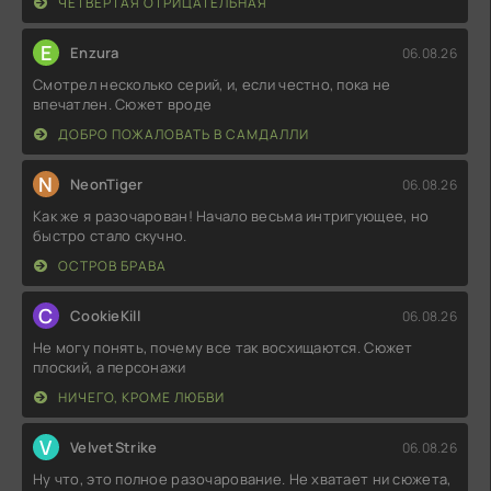
ЧЕТВЁРТАЯ ОТРИЦАТЕЛЬНАЯ
E
Enzura
06.08.26
Смотрел несколько серий, и, если честно, пока не
впечатлен. Сюжет вроде
ДОБРО ПОЖАЛОВАТЬ В САМДАЛЛИ
N
NeonTiger
06.08.26
Как же я разочарован! Начало весьма интригующее, но
быстро стало скучно.
ОСТРОВ БРАВА
C
CookieKill
06.08.26
Не могу понять, почему все так восхищаются. Сюжет
плоский, а персонажи
НИЧЕГО, КРОМЕ ЛЮБВИ
V
VelvetStrike
06.08.26
Ну что, это полное разочарование. Не хватает ни сюжета,