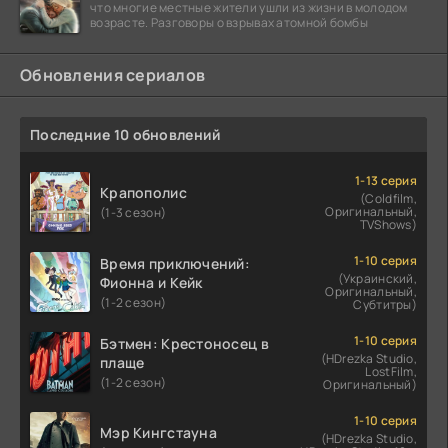
что многие местные жители ушли из жизни в молодом
возрасте. Разговоры о взрывах атомной бомбы
Обновления сериалов
Последние 10 обновлений
1-13 серия
Крапополис
(Coldfilm,
Оригинальный,
(1-3 сезон)
TVShows)
1-10 серия
Время приключений:
(Украинский,
Фионна и Кейк
Оригинальный,
(1-2 сезон)
Субтитры)
1-10 серия
Бэтмен: Крестоносец в
(HDrezka Studio,
плаще
LostFilm,
(1-2 сезон)
Оригинальный)
1-10 серия
Мэр Кингстауна
(HDrezka Studio,