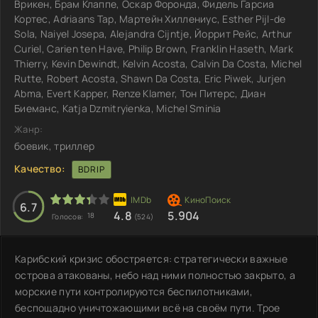
Врикен, Брам Клаппе, Оскар Форонда, Фидель Гарсиа
Кортес, Adriaans Tap, Мартейн Хиллениус, Esther Pijl-de
Sola, Naiyel Josepa, Alejandra Cijntje, Йоррит Рейс, Arthur
Curiel, Carien ten Have, Philip Brown, Franklin Haseth, Mark
Thierry, Kevin Dewindt, Kelvin Acosta, Calvin Da Costa, Michel
Rutte, Robert Acosta, Shawn Da Costa, Eric Piwek, Jurjen
Abma, Evert Kapper, Renze Klamer, Тон Питерс, Диан
Биеманс, Katja Dzmitryienka, Michel Sminia
Жанр:
боевик, триллер
Качество:
BDRIP
6.7
4.8
5.904
18
Голосов:
(524)
Карибский кризис обостряется: стратегически важные
острова атакованы, небо над ними полностью закрыто, а
морские пути контролируются беспилотниками,
беспощадно уничтожающими всё на своём пути. Трое