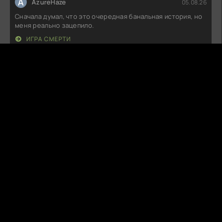
A
AzureHaze
05.08.26
Сначала думал, что это очередная банальная история, но
меня реально зацепило.
ИГРА СМЕРТИ
K
Killabyte
05.08.26
Сначала думал, что это будет очередная скучная
семейная драма, но, к моему
СЕМЬЯ ФАРАД