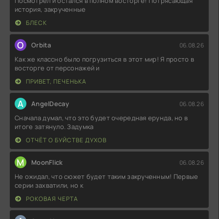
Посмотрел и остался в полном восторге! Потрясающая
история, закрученные
БЛЕСК
O
Orbita
06.08.26
Как же классно было погрузиться в этот мир! Я просто в
восторге от персонажей и
ПРИВЕТ, ПЕЧЕНЬКА
A
AngelDecay
06.08.26
Сначала думал, что это будет очередная ерунда, но в
итоге затянуло. Задумка
ОТЧЁТ О БУЙСТВЕ ДУХОВ
M
MoonFlick
06.08.26
Не ожидал, что сюжет будет таким закрученным! Первые
серии захватили, но к
РОКОВАЯ ЧЕРТА