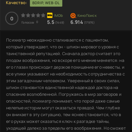
Качество:
BDRIP, WEB-DL
0
5.5
6.914
0
Голосов:
(1449)
(17976)
Психиатр неожиданно сталкивается с пациентом,
который утверждает, что он - шпион мирового уровня с
таинственной репутацией. Сначала доктор считает это
плодом воображения, но вскоре его мнение меняется: на
его глазах происходит дерзкое похищение его невесты, и
все улики указывают на необходимость сотрудничества с
этим загадочным человеком. Уверенный в своих силах,
шпион становится единственной надеждой доктора на
спасение возлюбленной. Погружаясь в мир заговоров и
опасностей, психиатр понимает, что порой даже самые
нелепые истории могут оказаться правдой. Чем глубже
он вникает в эту ситуацию, тем яснее становится, что в
его руках может оказаться ключ к разгадке тайны,
уходящей далеко за пределы его воображения. Но сможет