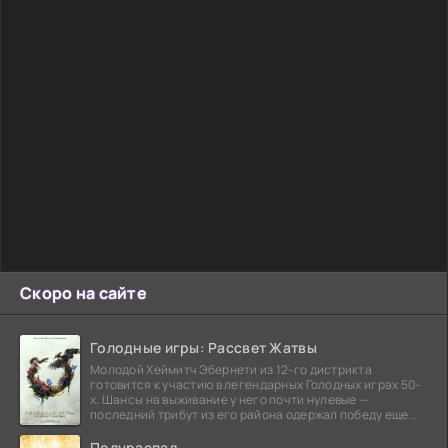
Скоро на сайте
Голодные игры: Рассвет Жатвы
Молодой Хеймитч Эбернети из 12-го дистрикта
готовится к участию в легендарных Голодных играх 50-
х. Шансы на выживание у него почти нулевые —
последний трибут из его района одержал победу еще
сорок
Полураспад