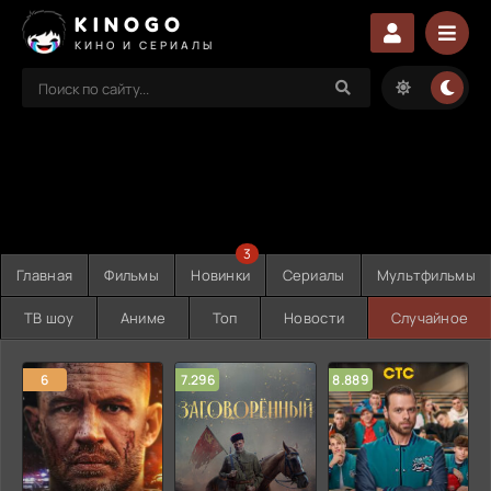
KINOGO
КИНО И СЕРИАЛЫ
3
Главная
Фильмы
Новинки
Сериалы
Мультфильмы
ТВ шоу
Аниме
Топ
Новости
Случайное
6
7.296
8.889