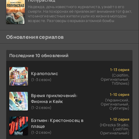
Надежда, дочь известного журналиста, узнаёт о его
смерти. На похоронах её привлекает внимание тот факт,
что многие местные жители ушли из жизни в молодом
возрасте. Разговоры о взрывах атомной бомбы
Обновления сериалов
Последние 10 обновлений
1-13 серия
Крапополис
(Coldfilm,
Оригинальный,
(1-3 сезон)
TVShows)
1-10 серия
Время приключений:
(Украинский,
Фионна и Кейк
Оригинальный,
(1-2 сезон)
Субтитры)
1-10 серия
Бэтмен: Крестоносец в
(HDrezka Studio,
плаще
LostFilm,
(1-2 сезон)
Оригинальный)