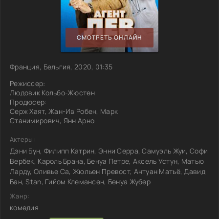
СМОТРЕТЬ ОНЛАЙН
Франция, Бельгия, 2020, 01:35
Режиссер:
Людовик Кольбо-Жюстен
Продюсер:
Серж Хаят, Жан-Ив Робен, Марк
Станимирович, Янн Арно
Актеры:
Дэни Бун, Филипп Катрин, Энни Серра, Самуэль Жуи, Софи
Вербек, Кароль Брана, Бенуа Петре, Аксель Устун, Матью
Ларду, Оливье Са, Жюльен Превост, Антуан Матьё, Давид
Бан, Stan, Гийом Клемансен, Бенуа Жубер
Жанр:
комедия