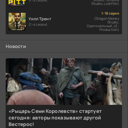
(1-2 сезон)
Studio, LostFilm)
1-18 серия
Уилл Трент
(Dragon Money
Studio,
(1-4 сезон)
Оригинальный, LE-
Production)
Новости
«Рыцарь Семи Королевств» стартует
сегодня: авторы показывают другой
Вестерос!