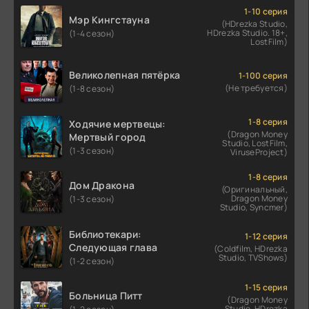
1-10 серия
Мэр Кингстауна
(HDrezka Studio,
HDrezka Studio. 18+,
(1-4 сезон)
LostFilm)
Великолепная пятёрка
1-100 серия
(Не требуется)
(1-8 сезон)
1-8 серия
Ходячие мертвецы:
(Dragon Money
Мертвый город
Studio, LostFilm,
(1-3 сезон)
ViruseProject)
1-8 серия
Дом Дракона
(Оригинальный,
Dragon Money
(1-3 сезон)
Studio, Syncmer)
Библиотекари:
1-12 серия
Следующая глава
(Coldfilm, HDrezka
Studio, TVShows)
(1-2 сезон)
1-15 серия
Больница Питт
(Dragon Money
Studio, HDrezka