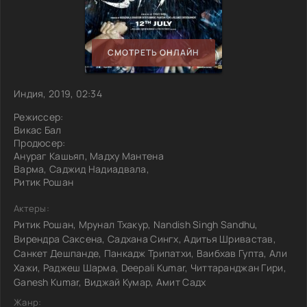
СМОТРЕТЬ ОНЛАЙН
Индия, 2019, 02:34
Режиссер:
Викас Бал
Продюсер:
Анураг Кашьяп, Мадху Мантена
Варма, Саджид Надиадвала,
Ритик Рошан
Актеры:
Ритик Рошан, Мрунал Тхакур, Nandish Singh Sandhu,
Вирендра Саксена, Садхана Сингх, Адитья Шривастав,
Санкет Дешпанде, Панкадж Трипатхи, Ваибхав Гупта, Али
Хажи, Раджеш Шарма, Deepali Kumar, Читтаранджан Гири,
Ganesh Kumar, Виджай Кумар, Амит Садх
Жанр: