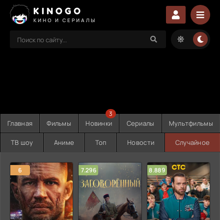
KINOGO
КИНО И СЕРИАЛЫ
3
Главная
Фильмы
Новинки
Сериалы
Мультфильмы
ТВ шоу
Аниме
Топ
Новости
Случайное
6
7.296
8.889