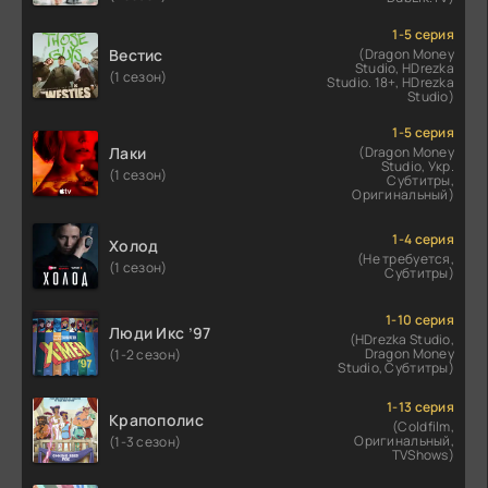
1-5 серия
Вестис
(Dragon Money
Studio, HDrezka
(1 сезон)
Studio. 18+, HDrezka
Studio)
1-5 серия
Лаки
(Dragon Money
Studio, Укр.
(1 сезон)
Субтитры,
Оригинальный)
1-4 серия
Холод
(Не требуется,
(1 сезон)
Субтитры)
1-10 серия
Люди Икс ’97
(HDrezka Studio,
Dragon Money
(1-2 сезон)
Studio, Субтитры)
1-13 серия
Крапополис
(Coldfilm,
Оригинальный,
(1-3 сезон)
TVShows)