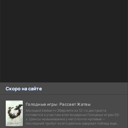
Скоро на сайте
Голодные игры: Рассвет Жатвы
Молодой Хеймитч Эбернети из 12-го дистрикта
готовится к участию в легендарных Голодных играх 50-
х. Шансы на выживание у него почти нулевые —
последний трибут из его района одержал победу еще
сорок