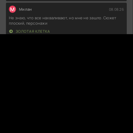
М
Милан
08.08.26
Не знаю, что все нахваливают, но мне не зашло. Сюжет
плоский, персонажи
ЗОЛОТАЯ КЛЕТКА
T
Thaloria
08.08.26
Ну что, посмотрел я эту новинку, и, честно говоря, ожидал
большего. Сюжет вроде
ОКТАГОН