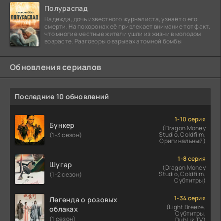
Полураспад
Надежда, дочь известного журналиста, узнаёт о его
смерти. На похоронах её привлекает внимание тот факт,
что многие местные жители ушли из жизни в молодом
возрасте. Разговоры о взрывах атомной бомбы
Обновления сериалов
Последние 10 обновлений
1-10 серия
Бункер
(Dragon Money
Studio, Coldfilm,
(1-3 сезон)
Оригинальный)
1-8 серия
Шугар
(Dragon Money
Studio, Coldfilm,
(1-2 сезон)
Субтитры)
1-34 серия
Легенда о розовых
(Light Breeze,
облаках
Субтитры,
(1 сезон)
DubLik.TV)