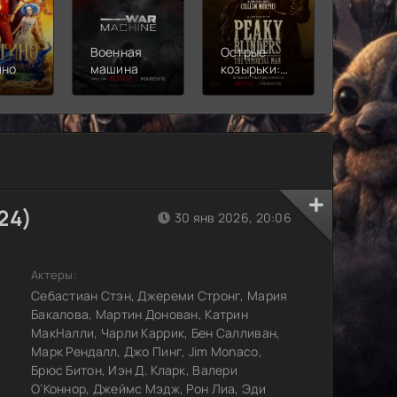
Военная
Острые
Чебура
ино
машина
козырьки:
2
Бессмертный
человек
24)
30 янв 2026, 20:06
Актеры:
Себастиан Стэн, Джереми Стронг, Мария
Бакалова, Мартин Донован, Катрин
МакНалли, Чарли Каррик, Бен Салливан,
Марк Рендалл, Джо Пинг, Jim Monaco,
Брюс Битон, Иэн Д. Кларк, Валери
О’Коннор, Джеймс Мэдж, Рон Лиа, Эди