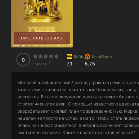
СМОТРЕТЬ ОНЛАЙН
0
7.1
6.75
1
Голосов:
Молодой и амбициозный Дональд Трамп стремится заво
клиентами становятся влиятельные бизнесмены, звезды
элементы. В таком окружении важны не только бизнес-у
стратегические связи. С помощью известного адвоката
разрабатывает смелый план по завоеванию Нью-Йорка,
нацелен не просто на успех, а на то, чтобы стать лидеро
планы начинают сбываться, внезапно возникает соперн
выстроенные схемы. Как он справится с этой угрозой?