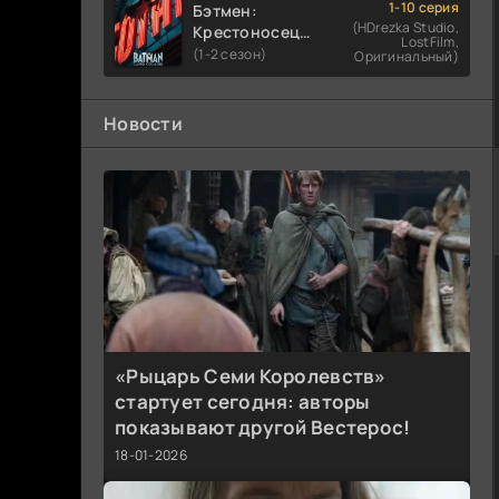
1-10 серия
Бэтмен:
(HDrezka Studio,
Крестоносец в
LostFilm,
плаще
(1-2 сезон)
Оригинальный)
Новости
«Рыцарь Семи Королевств»
стартует сегодня: авторы
показывают другой Вестерос!
18-01-2026