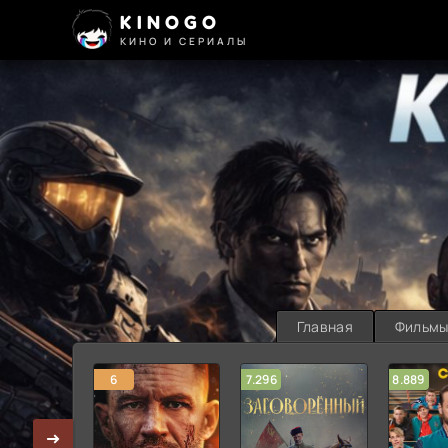
KINOGO
КИНО И СЕРИАЛЫ
Главная
Фильм
6
7.296
8.889