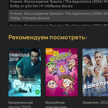
Ученик. Восхождение Трампа / The Apprentice (2024) W
DLRip от p3rr3nt | P | HDRezka Studio
Ученик. Восхождение Трампа / The Apprentice (2024) W
1080p | HDrezka Studio
Ученик. Восхождение Трампа / The Apprentice (2024) 
[H.264/1080p] [MVO]
Рекомендуем посмотреть:
Ученик. Восхождение Трампа / The Apprentice (2024) W
[H.264/1080p] [MVO]
Криминальный
Волшебные
Хамелеон (202
доктор (2021)
покровители