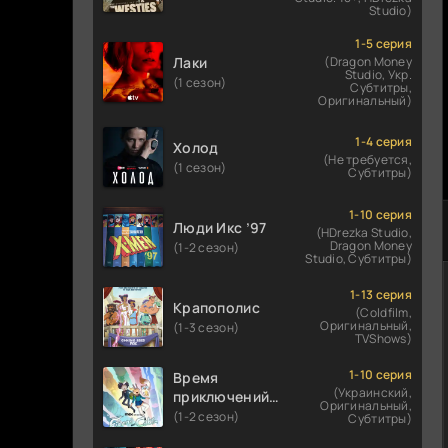
Studio)
1-5 серия
Лаки
(Dragon Money
Studio, Укр.
(1 сезон)
Субтитры,
Оригинальный)
1-4 серия
Холод
(Не требуется,
(1 сезон)
Субтитры)
1-10 серия
Люди Икс ’97
(HDrezka Studio,
Dragon Money
(1-2 сезон)
Studio, Субтитры)
1-13 серия
Крапополис
(Coldfilm,
Оригинальный,
(1-3 сезон)
TVShows)
1-10 серия
Время
(Украинский,
приключений:
Оригинальный,
Фионна и Кейк
(1-2 сезон)
Субтитры)