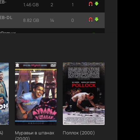
EB-
1.46 GB
2
1
EB-DL
8.82 GB
14
0
BDRemux
35.6 GB
6
0
EB-DL
8.82 GB
13
0
4)
Муравьи в штанах
Поллок (2000)
(2000)