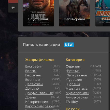
Моло
Опустошение
Заговорённый
Нова
смен
Панель навигации
Жанры фильмов
Категория
Биография
(1485)
Сериалы
(14649)
Боевик
(5281)
Русские
(4511)
Вестерны
(412)
Зарубежные
(14283)
Военные
(1095)
Турецкие
(565)
Детективы
(2696)
Дорамы
(180)
Детские
(43)
Мультфильмы
(1789)
Документальные
(1057)
Мультсериалы
(1280)
Драма
(16544)
Аниме сериал
(1397)
Исторические
(1396)
ТВ-Шоу
(627)
Короткометражки
(317)
По году