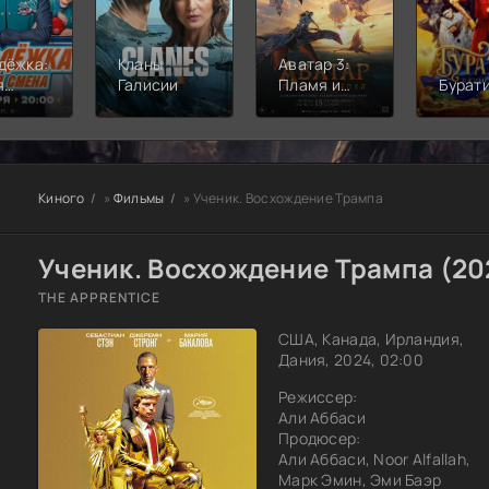
дёжка:
Кланы
Аватар 3:
я
Галисии
Пламя и
Бурат
а
пепел
Киного
»
Фильмы
» Ученик. Восхождение Трампа
Ученик. Восхождение Трампа (20
THE APPRENTICE
США, Канада, Ирландия,
Дания, 2024, 02:00
Режиссер:
Али Аббаси
Продюсер:
Али Аббаси, Noor Alfallah,
Марк Эмин, Эми Баэр