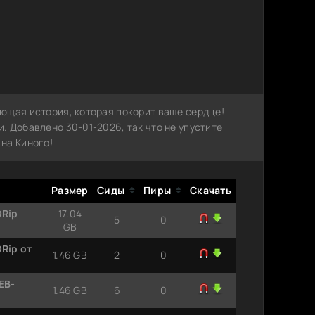
ющая история, которая покорит ваше сердце!
 Добавлено 30-01-2026, так что не упустите
на Киного!
Размер
Сиды
Пиры
Скачать
DRip
17.04
5
0
GB
Rip от
1.46 GB
2
0
EB-
1.46 GB
6
0