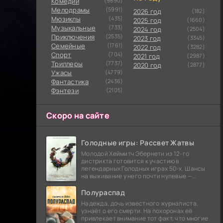
Комедии
(9890)
Мелодрамы
(5991)
2026 год
(182)
Мюзиклы
(435)
2025 год
(1660)
Музыкальные
(733)
2024 год
(2504)
Приключения
(2535)
2023 год
(3345)
Семейные
(1761)
2022 год
(3282)
Cпорт
(704)
2021 год
(2987)
Триллеры
(7737)
2020 год
(2877)
Ужасы
(4779)
Фантастика
(2436)
Фэнтези
(2105)
Скоро на сайте
Голодные игры: Рассвет Жатвы
Молодой Хеймитч Эбернети из 12-го
дистрикта готовится к участию в
легендарных Голодных играх 50-х. Шансы
на выживание у него почти нулевые —
последний трибут из его района одержал
победу еще сорок
Полураспад
Надежда, дочь известного журналиста,
узнаёт о его смерти. На похоронах её
привлекает внимание тот факт, что многие