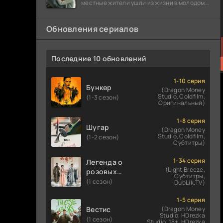
местные жители ушли из жизни в молодом
возрасте. Разговоры о взрывах атомной
бомбы
Обновления сериалов
Последние 10 обновлений
1-10 серия
Бункер
(Dragon Money
Studio, Coldfilm,
(1-3 сезон)
Оригинальный)
1-8 серия
Шугар
(Dragon Money
Studio, Coldfilm,
(1-2 сезон)
Субтитры)
1-34 серия
Легенда о
(Light Breeze,
розовых
Субтитры,
облаках
(1 сезон)
DubLik.TV)
1-5 серия
Вестис
(Dragon Money
Studio, HDrezka
(1 сезон)
Studio. 18+, HDrezka