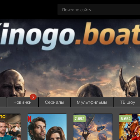
3
ы
Новинки
Сериалы
Мультфильмы
ТВ шоу
7.692
6.654