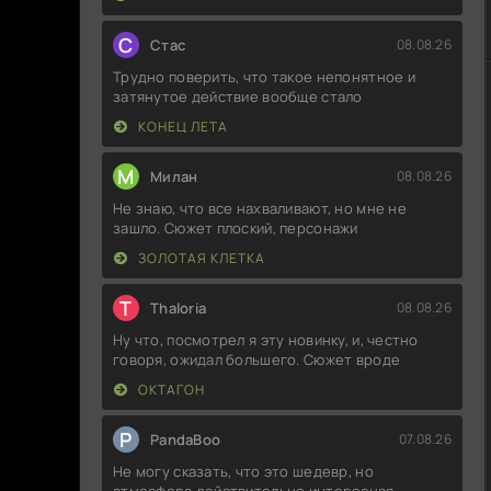
С
Стас
08.08.26
Трудно поверить, что такое непонятное и
затянутое действие вообще стало
КОНЕЦ ЛЕТА
М
Милан
08.08.26
Не знаю, что все нахваливают, но мне не
зашло. Сюжет плоский, персонажи
ЗОЛОТАЯ КЛЕТКА
T
Thaloria
08.08.26
Ну что, посмотрел я эту новинку, и, честно
говоря, ожидал большего. Сюжет вроде
ОКТАГОН
P
PandaBoo
07.08.26
Не могу сказать, что это шедевр, но
атмосфера действительно интересная.