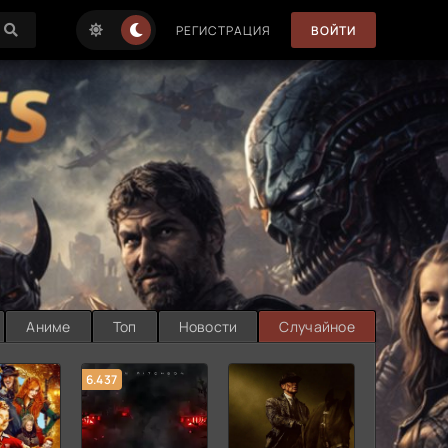
РЕГИСТРАЦИЯ
ВОЙТИ
Аниме
Топ
Новости
Случайное
6.437
7.187