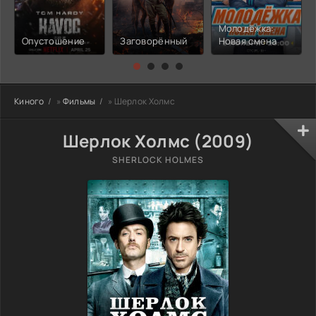
Молодёжка:
Опустошение
Заговорённый
Новая смена
Киного
»
Фильмы
» Шерлок Холмс
Шерлок Холмс (2009)
SHERLOCK HOLMES