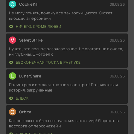
C
CookieKill
06.08.26
Не могу понять, почему все так восхищаются. Сюжет
плоский, а персонажи
НИЧЕГО, КРОМЕ ЛЮБВИ
V
VelvetStrike
06.08.26
Ну что, это полное разочарование. Не хватает ни сюжета,
ни глубины. Смотрел с
БЕСКОНЕЧНАЯ ТОСКА В РАЗЛУКЕ
L
LunarSnare
06.08.26
Посмотрел и остался в полном восторге! Потрясающая
история, закрученные
БЛЕСК
O
Orbita
06.08.26
Как же классно было погрузиться в этот мир! Я просто в
восторге от персонажей и