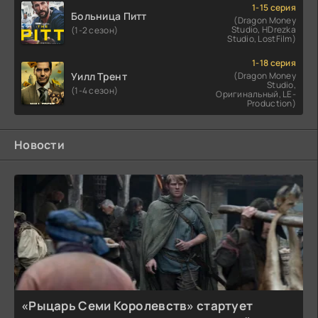
1-15 серия
Больница Питт
(Dragon Money
Studio, HDrezka
(1-2 сезон)
Studio, LostFilm)
1-18 серия
Уилл Трент
(Dragon Money
Studio,
(1-4 сезон)
Оригинальный, LE-
Production)
Новости
«Рыцарь Семи Королевств» стартует