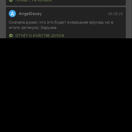
ПРИВЕТ, ПЕЧЕНЬКА
A
AngelDecay
06.08.26
Сначала думал, что это будет очередная ерунда, но в
итоге затянуло. Задумка
ОТЧЁТ О БУЙСТВЕ ДУХОВ
M
MoonFlick
06.08.26
Не ожидал, что сюжет будет таким закрученным! Первые
серии захватили, но к
РОКОВАЯ ЧЕРТА