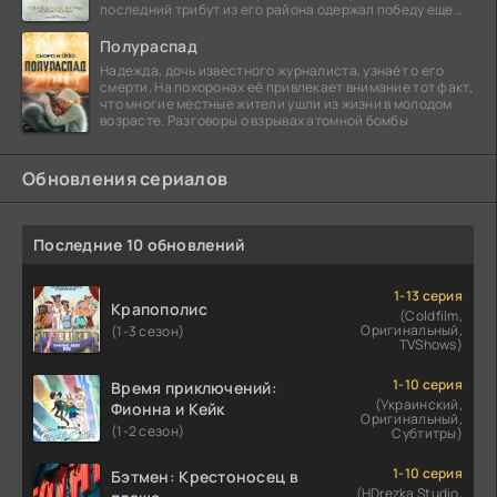
последний трибут из его района одержал победу еще
сорок
Полураспад
Надежда, дочь известного журналиста, узнаёт о его
смерти. На похоронах её привлекает внимание тот факт,
что многие местные жители ушли из жизни в молодом
возрасте. Разговоры о взрывах атомной бомбы
Обновления сериалов
Последние 10 обновлений
1-13 серия
Крапополис
(Coldfilm,
Оригинальный,
(1-3 сезон)
TVShows)
1-10 серия
Время приключений:
(Украинский,
Фионна и Кейк
Оригинальный,
(1-2 сезон)
Субтитры)
1-10 серия
Бэтмен: Крестоносец в
(HDrezka Studio,