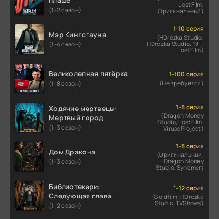
плаще
LostFilm,
(1-2 сезон)
Оригинальный)
1-10 серия
Мэр Кингстауна
(HDrezka Studio,
HDrezka Studio. 18+,
(1-4 сезон)
LostFilm)
Великолепная пятёрка
1-100 серия
(Не требуется)
(1-8 сезон)
1-8 серия
Ходячие мертвецы:
(Dragon Money
Мертвый город
Studio, LostFilm,
(1-3 сезон)
ViruseProject)
1-8 серия
Дом Дракона
(Оригинальный,
Dragon Money
(1-3 сезон)
Studio, Syncmer)
Библиотекари:
1-12 серия
Следующая глава
(Coldfilm, HDrezka
Studio, TVShows)
(1-2 сезон)