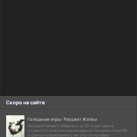
Скоро на сайте
Голодные игры: Рассвет Жатвы
Молодой Хеймитч Эбернети из 12-го дистрикта
готовится к участию в легендарных Голодных играх 50-
х. Шансы на выживание у него почти нулевые —