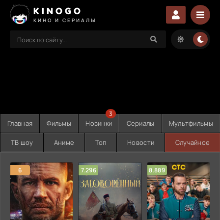
KINOGO
КИНО И СЕРИАЛЫ
3
Главная
Фильмы
Новинки
Сериалы
Мультфильмы
ТВ шоу
Аниме
Топ
Новости
Случайное
6
7.296
8.889