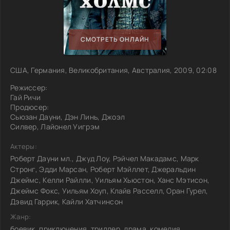
СМОТРЕТЬ ОНЛАЙН
США, Германия, Великобритания, Австралия, 2009, 02:08
Режиссер:
Гай Ричи
Продюсер:
Сьюзан Дауни, Дэн Линь, Джоэл
Силвер, Лайонел Уигрэм
Актеры:
Роберт Дауни мл., Джуд Лоу, Рэйчел Макадамс, Марк
Стронг, Эдди Марсан, Роберт Мэйллет, Джеральдин
Джеймс, Келли Райлли, Уильям Хьюстон, Ханс Мэтисон,
Джеймс Фокс, Уильям Хоуп, Клайв Расселл, Оран Гурел,
Дэвид Гаррик, Кайли Хатчинсон
Жанр:
боевик, приключения, триллер, драма, комедия,