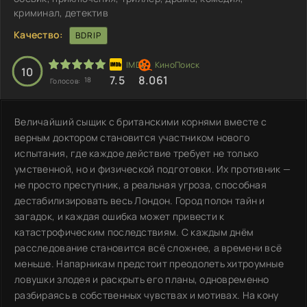
криминал, детектив
Качество:
BDRIP
10
7.5
8.061
18
Голосов:
Величайший сыщик с британскими корнями вместе с
верным доктором становится участником нового
испытания, где каждое действие требует не только
умственной, но и физической подготовки. Их противник —
не просто преступник, а реальная угроза, способная
дестабилизировать весь Лондон. Город полон тайн и
загадок, и каждая ошибка может привести к
катастрофическим последствиям. С каждым днём
расследование становится всё сложнее, а времени всё
меньше. Напарникам предстоит преодолеть хитроумные
ловушки злодея и раскрыть его планы, одновременно
разбираясь в собственных чувствах и мотивах. На кону