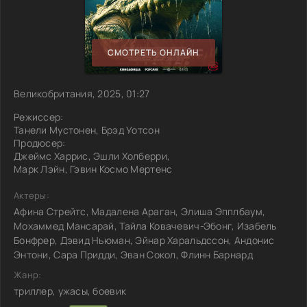
СМОТРЕТЬ ОНЛАЙН
Великобритания, 2025, 01:27
Режиссер:
Танели Мустонен, Брэд Уотсон
Продюсер:
Джеймс Харрис, Эшли Холберри,
Марк Лэйн, Гэвин Космо Мертенс
Актеры:
Афина Стрейтс, Мадалена Араган, Элиша Эпплбаум,
Мохаммед Мансарай, Тайла Ковачевич-Эбонг, Изабель
Бонфрер, Дэвид Ньюман, Эйнар Харальдссон, Андонис
Энтони, Сара Придди, Эван Сокол, Флинн Барнард
Жанр:
триллер, ужасы, боевик