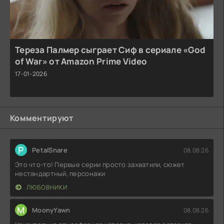
Тереза Палмер сыграет Сиф в сериале «God
of War» от Amazon Prime Video
17-01-2026
Комментируют
P
PetalSnare
08.08.26
Это что-то! Первые серии просто захватили, сюжет
нестандартный, персонажи
ЛЮБОВНИКИ
M
MoonyYawn
08.08.26