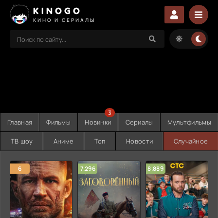
KINOGO
КИНО И СЕРИАЛЫ
3
Главная
Фильмы
Новинки
Сериалы
Мультфильмы
ТВ шоу
Аниме
Топ
Новости
Случайное
6
7.296
8.889