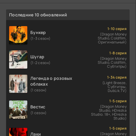
Последние 10 обновлений
1-10 серия
Бункер
(Dragon Money
Studio, Coldfilm,
(1-3 сезон)
Оригинальный)
1-8 серия
Шугар
(Dragon Money
Studio, Coldfilm,
(1-2 сезон)
Субтитры)
1-34 серия
Легенда о розовых
(Light Breeze,
облаках
Субтитры,
(1 сезон)
DubLik.TV)
1-5 серия
Вестис
(Dragon Money
Studio, HDrezka
(1 сезон)
Studio. 18+, HDrezka
Studio)
1-5 серия
Лаки
(Dragon Money