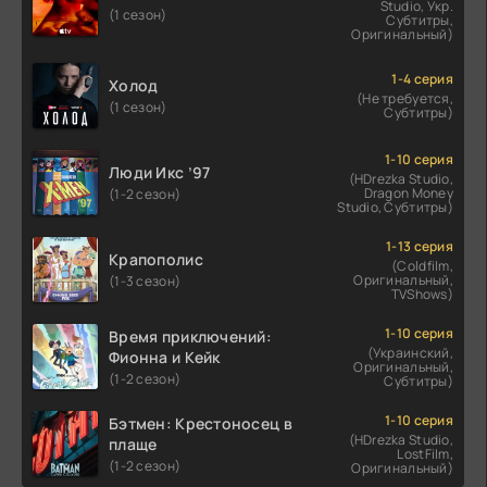
Studio, Укр.
(1 сезон)
Субтитры,
Оригинальный)
1-4 серия
Холод
(Не требуется,
(1 сезон)
Субтитры)
1-10 серия
Люди Икс ’97
(HDrezka Studio,
Dragon Money
(1-2 сезон)
Studio, Субтитры)
1-13 серия
Крапополис
(Coldfilm,
Оригинальный,
(1-3 сезон)
TVShows)
1-10 серия
Время приключений:
(Украинский,
Фионна и Кейк
Оригинальный,
(1-2 сезон)
Субтитры)
1-10 серия
Бэтмен: Крестоносец в
(HDrezka Studio,
плаще
LostFilm,
(1-2 сезон)
Оригинальный)