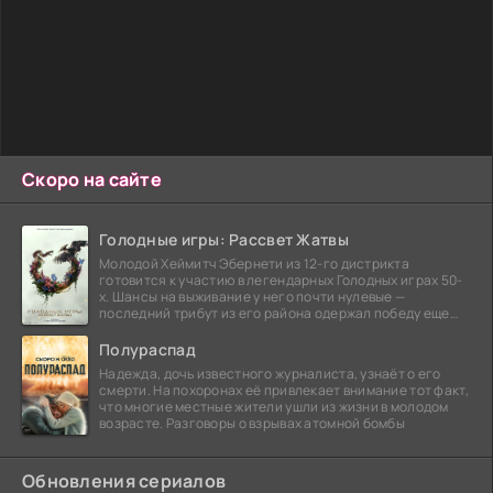
Скоро на сайте
Голодные игры: Рассвет Жатвы
Молодой Хеймитч Эбернети из 12-го дистрикта
готовится к участию в легендарных Голодных играх 50-
х. Шансы на выживание у него почти нулевые —
последний трибут из его района одержал победу еще
сорок
Полураспад
Надежда, дочь известного журналиста, узнаёт о его
смерти. На похоронах её привлекает внимание тот факт,
что многие местные жители ушли из жизни в молодом
возрасте. Разговоры о взрывах атомной бомбы
Обновления сериалов