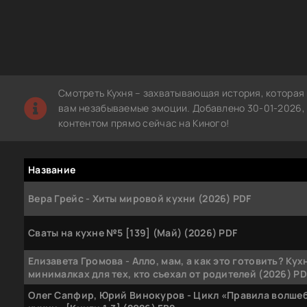
Смотреть Кухня – захватывающая история, которая
вам незабываемые эмоции. Добавлено 30-01-2026, 
контентом прямо сейчас на Киного!
Название
Вера Грейс - Хиты мировой кухни (2026) PDF
Сваты на кухне №5 [139] (Май) (2026) PDF
Елизавета Громова - Алло, мам, а как это готовить? Кух
минималках для тех, кто съехал от родителей (2026) PD
Олег Сапфир, Юрий Винокуров - Цикл «Правила волше