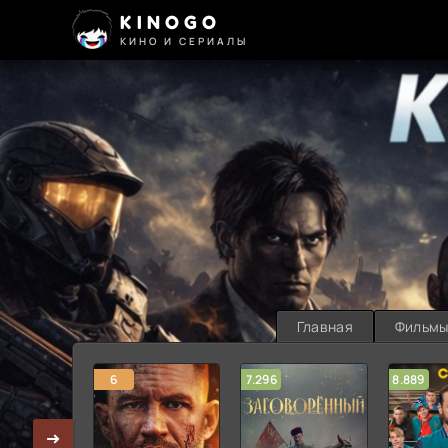
KINOGO
КИНО И СЕРИАЛЫ
Главная
Фильм
6
7.296
8.889