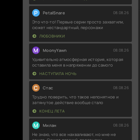
P
PetalSnare
08.08.26
Это что-то! Первые серии просто захватили,
сюжет нестандартный, персонажи
ЛЮБОВНИКИ
M
MoonyYawn
08.08.26
Удивительно атмосферная история, которая
оставила меня в напряжении до самого
НАСТУПИЛА НОЧЬ
С
Стас
08.08.26
Трудно поверить, что такое непонятное и
затянутое действие вообще стало
КОНЕЦ ЛЕТА
М
Милан
08.08.26
Не знаю, что все нахваливают, но мне не
зашло. Сюжет плоский, персонажи