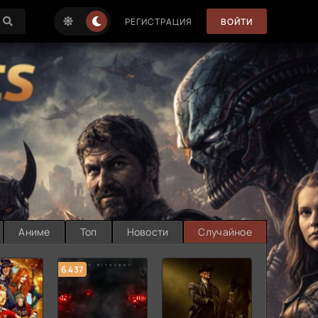
РЕГИСТРАЦИЯ
ВОЙТИ
Аниме
Топ
Новости
Случайное
6.437
7.187