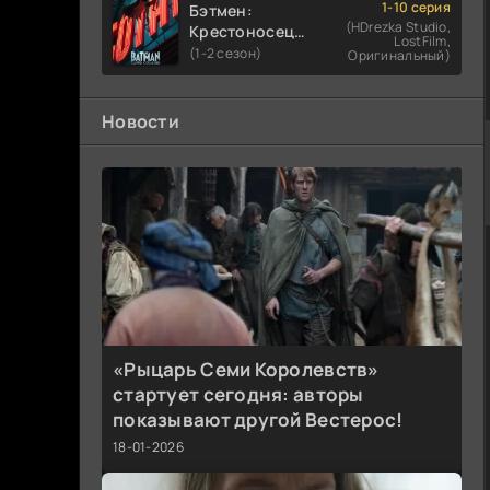
1-10 серия
Бэтмен:
(HDrezka Studio,
Крестоносец в
LostFilm,
плаще
(1-2 сезон)
Оригинальный)
Новости
«Рыцарь Семи Королевств»
стартует сегодня: авторы
показывают другой Вестерос!
18-01-2026