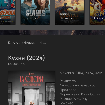
дёжка:
Кланы
Аватар 3:
я
Галисии
Пламя и
Бурат
а
пепел
Киного
»
Фильмы
» Кухня
Кухня (2024)
LA COCINA
Мексика, США, 2024, 02:19
Режиссер:
Алонсо Руиспаласиос
Продюсер:
Лорен Манн, Иван Орлич,
Рамиро Руис, Рауль
Брионес