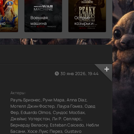
Военная
Острые
Чебура
ино
машина
козырьки:
2
Бессмертный
человек
30 янв 2026, 19:44
Актеры:
Рауль Брионес, Руни Мара, Anna Díaz,
Мотелл Джин Фостер, Лаура Гомез, Одед
Фер, Eduardo Olmos, Сундос Мосбах,
Джеймс Уотерстон, Ли Р. Селларс,
Бернарду Веласку, Esteban Caicedo, Небли
Басани, Хосе Луис Перез, Gustavo