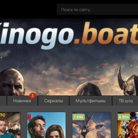
3
ы
Новинки
Сериалы
Мультфильмы
ТВ шоу
7.692
6.654