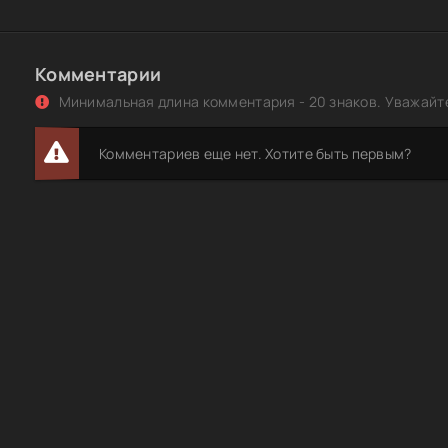
Neolithic Era (2023) HDTV 1080i | P2
Кухня в Париже (2014) BDRemux 1080р от ExKinoRay
Комментарии
Кухня в Париже (2014) BDRip-AVC от Leonardo and Scar
Минимальная длина комментария - 20 знаков. Уважайте
Алексей Выдрин - Рецепты датской кухни (2025) PDF, FB
Комментариев еще нет. Хотите быть первым?
Сваты на кухне №6 [128] (Июнь) (2025) PDF
Сваты на кухне №5 [127] (Май) (2025) PDF
Алексей Онегин - Специи, пряности и травы в домашне
(2020) PDF
На нашей кухне №02 (Февраль-Апрель) (2025) PDF
Журнал | На нашей кухне №04 (июль-август 2026) [PDF
Журнал | Наша кухня №7 (367) (июль 2026) [PDF]
Журнал | На нашей кухне №03 (май-июнь 2026) [PDF]