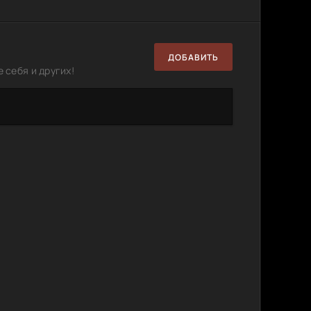
19.89
3
1
GB
ДОБАВИТЬ
abey
1.70 GB
0
0
 себя и других!
2, EPUB
1.88 MB
7
0
50.01
0
0
MB
17.42
0
1
MB
й кухне
14.12
10
0
MB
53.02
1
0
MB
]
51.3 MB
27
0
14.2 MB
17
0
50.6
11
0
MB