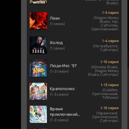
Studio)
1-5 серия
Лаки
(Dragon Money
Studio, Укр.
(1 сезон)
Субтитры,
Оригинальный)
1-4 серия
Холод
(Не требуется,
(1 сезон)
Субтитры)
1-10 серия
Люди Икс ’97
(HDrezka Studio,
Dragon Money
(1-2 сезон)
Studio, Субтитры)
1-13 серия
Крапополис
(Coldfilm,
Оригинальный,
(1-3 сезон)
TVShows)
1-10 серия
Время
(Украинский,
приключений:
Оригинальный,
Фионна и Кейк
(1-2 сезон)
Субтитры)