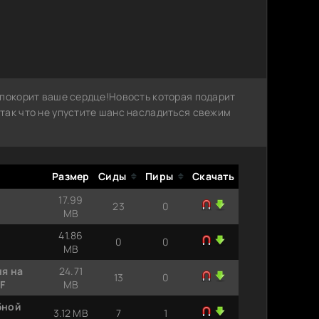
 покорит ваше сердце!Новость которая подарит
так что не упустите шанс насладиться свежим
Размер
Сиды
Пиры
Скачать
17.99
23
0
MB
41.86
0
0
MB
ня на
24.71
13
0
F
MB
бной
3.12 MB
7
1