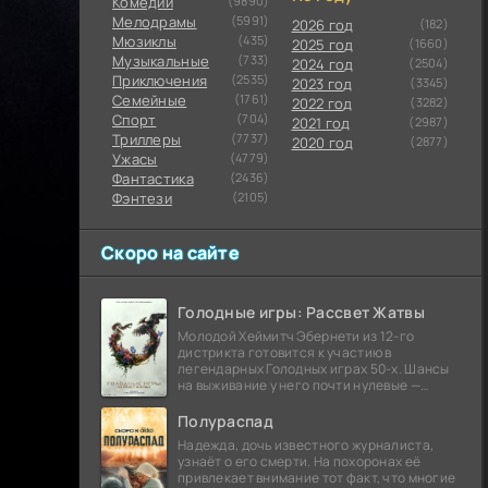
Комедии
(9890)
Мелодрамы
(5991)
2026 год
(182)
Мюзиклы
(435)
2025 год
(1660)
Музыкальные
(733)
2024 год
(2504)
Приключения
(2535)
2023 год
(3345)
Семейные
(1761)
2022 год
(3282)
Cпорт
(704)
2021 год
(2987)
Триллеры
(7737)
2020 год
(2877)
Ужасы
(4779)
Фантастика
(2436)
Фэнтези
(2105)
Скоро на сайте
Голодные игры: Рассвет Жатвы
Молодой Хеймитч Эбернети из 12-го
дистрикта готовится к участию в
легендарных Голодных играх 50-х. Шансы
на выживание у него почти нулевые —
последний трибут из его района одержал
победу еще сорок
Полураспад
Надежда, дочь известного журналиста,
узнаёт о его смерти. На похоронах её
привлекает внимание тот факт, что многие