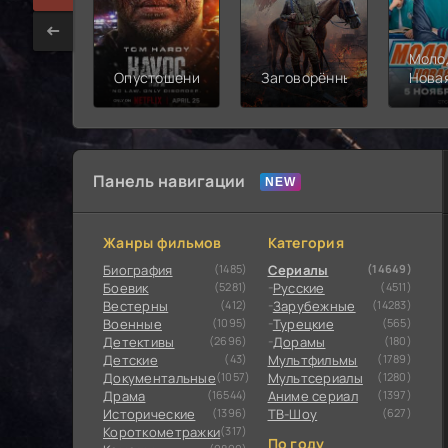
Моло
Опустошение
Заговорённый
Нова
смен
Панель навигации
Жанры фильмов
Категория
Биография
(1485)
Сериалы
(14649)
Боевик
(5281)
Русские
(4511)
Вестерны
(412)
Зарубежные
(14283)
Военные
(1095)
Турецкие
(565)
Детективы
(2696)
Дорамы
(180)
Детские
(43)
Мультфильмы
(1789)
Документальные
(1057)
Мультсериалы
(1280)
Драма
(16544)
Аниме сериал
(1397)
Исторические
(1396)
ТВ-Шоу
(627)
Короткометражки
(317)
По году