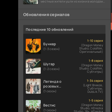
местные жители ушли из жизни в молодом
возрасте. Разговоры о взрывах атомной
бомбы
Обновления сериалов
Последние 10 обновлений
1-10 серия
Бункер
(Dragon Money
Studio, Coldfilm,
(1-3 сезон)
Оригинальный)
1-8 серия
Шугар
(Dragon Money
Studio, Coldfilm,
(1-2 сезон)
Субтитры)
1-34 серия
Легенда о
(Light Breeze,
розовых
Субтитры,
облаках
(1 сезон)
DubLik.TV)
1-5 серия
Вестис
(Dragon Money
Studio, HDrezka
(1 сезон)
Studio. 18+, HDrezka