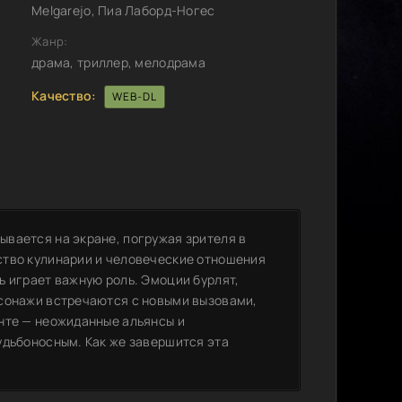
Melgarejo, Пиа Лаборд-Ногес
Жанр:
драма, триллер, мелодрама
Качество:
WEB-DL
вается на экране, погружая зрителя в
ство кулинарии и человеческие отношения
ь играет важную роль. Эмоции бурлят,
рсонажи встречаются с новыми вызовами,
нте — неожиданные альянсы и
удьбоносным. Как же завершится эта