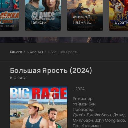
дёжка:
Кланы
Аватар 3:
я
Галисии
Пламя и
Бурат
а
пепел
Киного
»
Фильмы
» Большая Ярость
Большая Ярость (2024)
BIG RAGE
, 2024,
Режиссер:
Уэймон Бун
Продюсер:
Джейк Джейкобсон, Дэвид
Миллберн, John Mongiardo,
Пол Количман