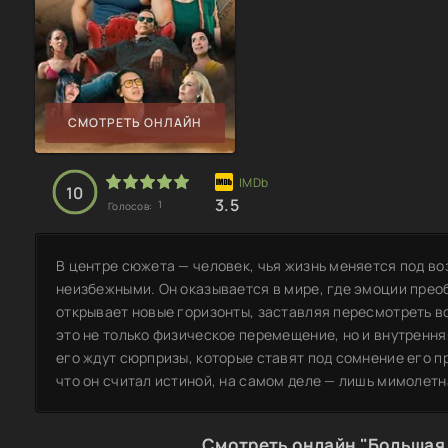
СМОТРЕТЬ ОНЛАЙН
10
3.5
1
Голосов:
В центре сюжета — человек, чья жизнь меняется под в
неизбежными. Он оказывается в мире, где эмоции прео
открывает новые горизонты, заставляя пересмотреть в
это не только физическое перемещение, но и внутренн
его ждут сюрпризы, которые ставят под сомнение его пр
что он считал истиной, на самом деле — лишь мимолет
Смотреть онлайн "Большая