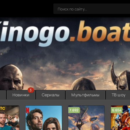
3
ы
Новинки
Сериалы
Мультфильмы
ТВ шоу
7.692
6.654