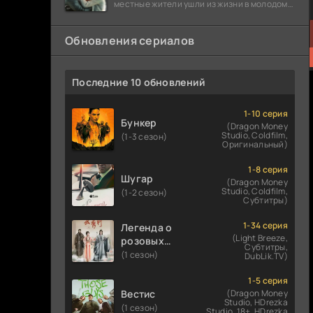
местные жители ушли из жизни в молодом
возрасте. Разговоры о взрывах атомной
бомбы
Обновления сериалов
Последние 10 обновлений
1-10 серия
Бункер
(Dragon Money
Studio, Coldfilm,
(1-3 сезон)
Оригинальный)
1-8 серия
Шугар
(Dragon Money
Studio, Coldfilm,
(1-2 сезон)
Субтитры)
1-34 серия
Легенда о
(Light Breeze,
розовых
Субтитры,
облаках
(1 сезон)
DubLik.TV)
1-5 серия
Вестис
(Dragon Money
Studio, HDrezka
(1 сезон)
Studio. 18+, HDrezka