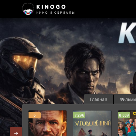
KINOGO
КИНО И СЕРИАЛЫ
Главная
Фильм
6
7.296
8.889