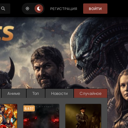
РЕГИСТРАЦИЯ
ВОЙТИ
Аниме
Топ
Новости
Случайное
6.437
7.187