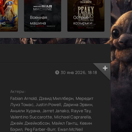
Военная
Острые
Чебура
ино
машина
козырьки:
2
Бессмертный
человек
30 янв 2026, 18:18
Актеры:
Fabian Arnold, Дэвид Миллберн, Мередит
Луиз Томас, Justin Powell, Дарина Эрвин,
Аньяли Хурана, Jarret Janako, Rayve Tay,
Valentino Succarotte, Michael Caprarella,
Джейк Джейкобсон, Майкл Гантц, Кевин
Бэрил, Peg Farber-Burr, Ewan McNeil