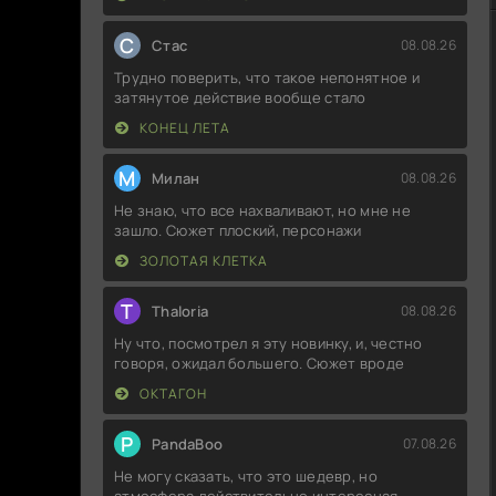
С
Стас
08.08.26
Трудно поверить, что такое непонятное и
затянутое действие вообще стало
КОНЕЦ ЛЕТА
М
Милан
08.08.26
Не знаю, что все нахваливают, но мне не
зашло. Сюжет плоский, персонажи
ЗОЛОТАЯ КЛЕТКА
T
Thaloria
08.08.26
Ну что, посмотрел я эту новинку, и, честно
говоря, ожидал большего. Сюжет вроде
ОКТАГОН
P
PandaBoo
07.08.26
Не могу сказать, что это шедевр, но
атмосфера действительно интересная.