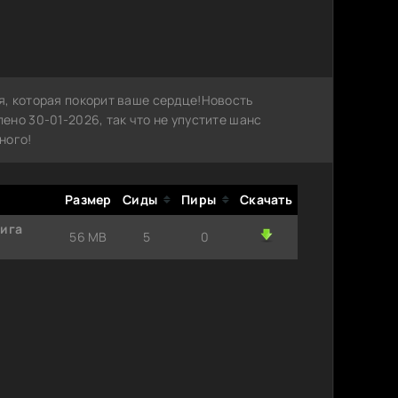
, которая покорит ваше сердце!Новость
но 30-01-2026, так что не упустите шанс
ного!
Размер
Сиды
Пиры
Скачать
нига
56 MB
5
0