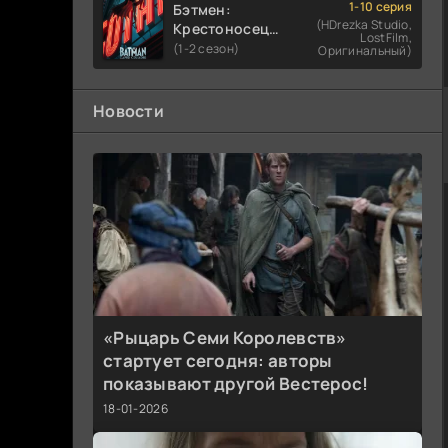
1-10 серия
Бэтмен:
(HDrezka Studio,
Крестоносец в
LostFilm,
плаще
(1-2 сезон)
Оригинальный)
Новости
«Рыцарь Семи Королевств»
стартует сегодня: авторы
показывают другой Вестерос!
18-01-2026