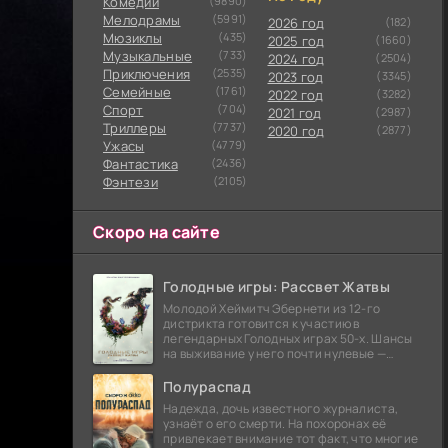
Комедии
(9890)
Мелодрамы
(5991)
2026 год
(182)
Мюзиклы
(435)
2025 год
(1660)
Музыкальные
(733)
2024 год
(2504)
Приключения
(2535)
2023 год
(3345)
Семейные
(1761)
2022 год
(3282)
Cпорт
(704)
2021 год
(2987)
Триллеры
(7737)
2020 год
(2877)
Ужасы
(4779)
Фантастика
(2436)
Фэнтези
(2105)
Скоро на сайте
Голодные игры: Рассвет Жатвы
Молодой Хеймитч Эбернети из 12-го
дистрикта готовится к участию в
легендарных Голодных играх 50-х. Шансы
на выживание у него почти нулевые —
последний трибут из его района одержал
победу еще сорок
Полураспад
Надежда, дочь известного журналиста,
узнаёт о его смерти. На похоронах её
привлекает внимание тот факт, что многие