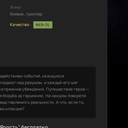
Жанр:
боевик, триллер
Качество:
WEB-DL
оздействием событий, кажущихся
бладают над разумом, и каждый его шаг
се прежние убеждения. Путешествие героя —
яя борьба за гармонию. На каждом повороте
едставления о реальности. А что, если то,
ная иллюзия?
 Ярость" бесплатно