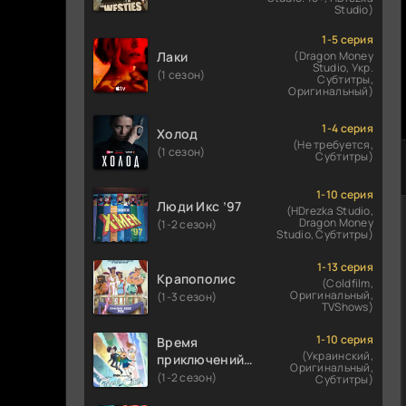
Studio)
1-5 серия
Лаки
(Dragon Money
Studio, Укр.
(1 сезон)
Субтитры,
Оригинальный)
1-4 серия
Холод
(Не требуется,
(1 сезон)
Субтитры)
1-10 серия
Люди Икс ’97
(HDrezka Studio,
Dragon Money
(1-2 сезон)
Studio, Субтитры)
1-13 серия
Крапополис
(Coldfilm,
Оригинальный,
(1-3 сезон)
TVShows)
1-10 серия
Время
(Украинский,
приключений:
Оригинальный,
Фионна и Кейк
(1-2 сезон)
Субтитры)