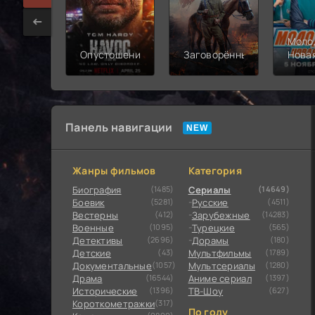
Моло
Опустошение
Заговорённый
Нова
смен
Панель навигации
Жанры фильмов
Категория
Биография
(1485)
Сериалы
(14649)
Боевик
(5281)
Русские
(4511)
Вестерны
(412)
Зарубежные
(14283)
Военные
(1095)
Турецкие
(565)
Детективы
(2696)
Дорамы
(180)
Детские
(43)
Мультфильмы
(1789)
Документальные
(1057)
Мультсериалы
(1280)
Драма
(16544)
Аниме сериал
(1397)
Исторические
(1396)
ТВ-Шоу
(627)
Короткометражки
(317)
По году