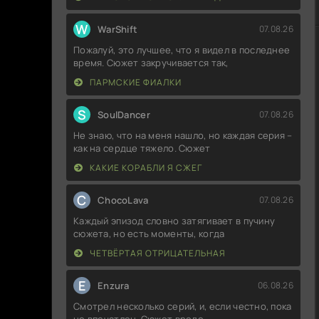
W
WarShift
07.08.26
Пожалуй, это лучшее, что я видел в последнее
время. Сюжет закручивается так,
ПАРМСКИЕ ФИАЛКИ
S
SoulDancer
07.08.26
Не знаю, что на меня нашло, но каждая серия –
как на сердце тяжело. Сюжет
КАКИЕ КОРАБЛИ Я СЖЕГ
C
ChocoLava
07.08.26
Каждый эпизод словно затягивает в пучину
сюжета, но есть моменты, когда
ЧЕТВЁРТАЯ ОТРИЦАТЕЛЬНАЯ
E
Enzura
06.08.26
Смотрел несколько серий, и, если честно, пока
не впечатлен. Сюжет вроде