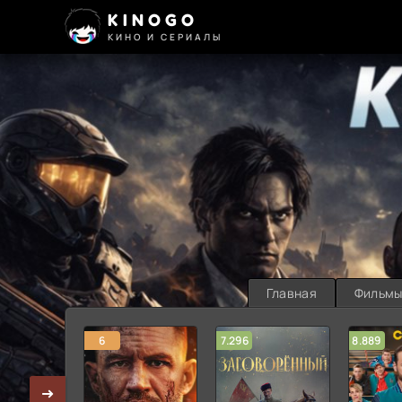
KINOGO
КИНО И СЕРИАЛЫ
Главная
Фильм
6
7.296
8.889