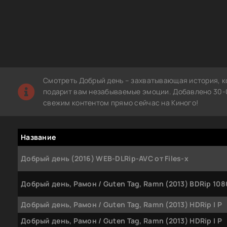
Смотреть Добрый день – захватывающая история, к
подарит вам незабываемые эмоции. Добавлено 30-0
свежим контентом прямо сейчас на Киного!
Название
Добрый день (2016) WEB-DLRip-AVC от Files-x
Добрый день, Рамон / Guten Tag, Ramn (2013) BDRip 1080
Добрый день, Рамон / Guten Tag, Ramn (2013) НDRip | P
Добрый день, Рамон / Guten Tag, Ramn (2013) НDRip | P