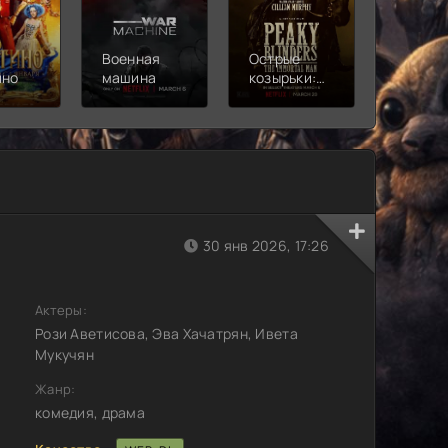
Военная
Острые
Чебура
ино
машина
козырьки:
2
Бессмертный
человек
30 янв 2026, 17:26
Актеры:
Рози Аветисова, Эва Хачатрян, Ивета
Мукучян
Жанр:
комедия, драма