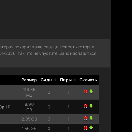
оторая покорит ваше сердце!Новость которая
1-2026, так что не упустите шанс насладиться
Размер
Сиды
Пиры
Скачать
116.85
0
1
MB
8.90
p | P
0
1
GB
2.05 GB
0
1
1.46 GB
0
1