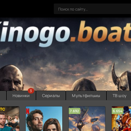
3
ы
Новинки
Сериалы
Мультфильмы
ТВ шоу
7.692
6.654