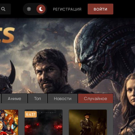
РЕГИСТРАЦИЯ
ВОЙТИ
Аниме
Топ
Новости
Случайное
6.437
7.187