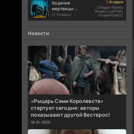
1-8 серия
Ходячие
(Dragon Money
мертвецы:
Studio, LostFilm,
Мертвый
(1-3 сезон)
ViruseProject)
город
Новости
«Рыцарь Семи Королевств»
стартует сегодня: авторы
показывают другой Вестерос!
18-01-2026