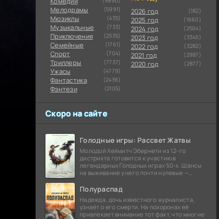
Комедии
(9890)
Мелодрамы
(5991)
2026 год
(182)
Мюзиклы
(435)
2025 год
(1660)
Музыкальные
(733)
2024 год
(2504)
Приключения
(2535)
2023 год
(3345)
Семейные
(1761)
2022 год
(3282)
Cпорт
(704)
2021 год
(2987)
Триллеры
(7737)
2020 год
(2877)
Ужасы
(4779)
Фантастика
(2436)
Фэнтези
(2105)
Скоро на сайте
Голодные игры: Рассвет Жатвы
Молодой Хеймитч Эбернети из 12-го
дистрикта готовится к участию в
легендарных Голодных играх 50-х. Шансы
на выживание у него почти нулевые —
последний трибут из его района одержал
победу еще сорок
Полураспад
Надежда, дочь известного журналиста,
узнаёт о его смерти. На похоронах её
привлекает внимание тот факт, что многие