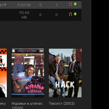
 | P
5.62 GB
0
1
110.66
0
0
MB
чику
Муравьи в штанах
Таксист (2002)
(2000)