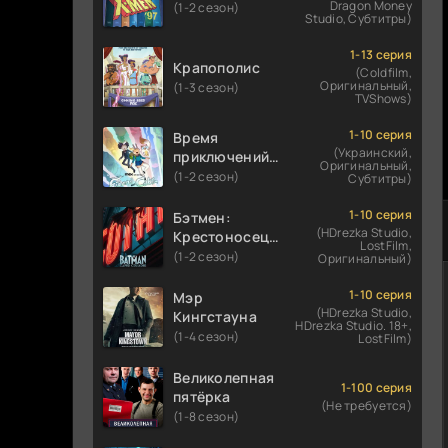
Dragon Money
(1-2 сезон)
Studio, Субтитры)
1-13 серия
Крапополис
(Coldfilm,
Оригинальный,
(1-3 сезон)
TVShows)
1-10 серия
Время
(Украинский,
приключений:
Оригинальный,
Фионна и Кейк
(1-2 сезон)
Субтитры)
1-10 серия
Бэтмен:
(HDrezka Studio,
Крестоносец в
LostFilm,
плаще
(1-2 сезон)
Оригинальный)
1-10 серия
Мэр
(HDrezka Studio,
Кингстауна
HDrezka Studio. 18+,
(1-4 сезон)
LostFilm)
Великолепная
1-100 серия
пятёрка
(Не требуется)
(1-8 сезон)