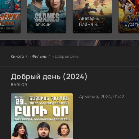
дёжка:
Кланы
Аватар 3:
я
Галисии
Пламя и
Бурат
а
пепел
Киного
»
Фильмы
» Добрый день
Добрый день (2024)
BARI OR
Армения, 2024, 01:42