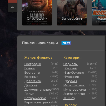
Моло
Опустошение
Заговорённый
Нова
смен
Панель навигации
Жанры фильмов
Категория
Биография
(1485)
Сериалы
(14649)
Боевик
(5281)
Русские
(4511)
Вестерны
(412)
Зарубежные
(14283)
Военные
(1095)
Турецкие
(565)
Детективы
(2696)
Дорамы
(180)
Детские
(43)
Мультфильмы
(1789)
Документальные
(1057)
Мультсериалы
(1280)
Драма
(16544)
Аниме сериал
(1397)
Исторические
(1396)
ТВ-Шоу
(627)
Короткометражки
(317)
По году