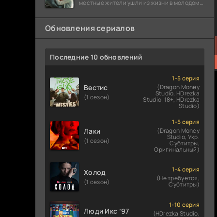
местные жители ушли из жизни в молодом
возрасте. Разговоры о взрывах атомной
бомбы
Обновления сериалов
Последние 10 обновлений
1-5 серия
Вестис
(Dragon Money
Studio, HDrezka
(1 сезон)
Studio. 18+, HDrezka
Studio)
1-5 серия
Лаки
(Dragon Money
Studio, Укр.
(1 сезон)
Субтитры,
Оригинальный)
1-4 серия
Холод
(Не требуется,
(1 сезон)
Субтитры)
1-10 серия
Люди Икс ’97
(HDrezka Studio,