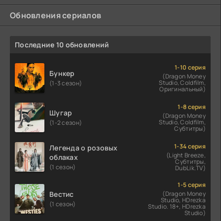
Обновления сериалов
Последние 10 обновлений
1-10 серия
Бункер
(Dragon Money
Studio, Coldfilm,
(1-3 сезон)
Оригинальный)
1-8 серия
Шугар
(Dragon Money
Studio, Coldfilm,
(1-2 сезон)
Субтитры)
1-34 серия
Легенда о розовых
(Light Breeze,
облаках
Субтитры,
(1 сезон)
DubLik.TV)
1-5 серия
Вестис
(Dragon Money
Studio, HDrezka
(1 сезон)
Studio. 18+, HDrezka
Studio)