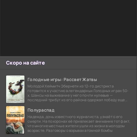
Скоро на сайте
Голодные игры: Рассвет Жатвы
Молодой Хеймитч Эбернети из 12-го дистрикта
готовится к участию в легендарных Голодных играх 50-
х. Шансы на выживание у него почти нулевые —
последний трибут из его района одержал победу еще
сорок
Полураспад
Надежда, дочь известного журналиста, узнаёт о его
смерти. На похоронах её привлекает внимание тот факт,
что многие местные жители ушли из жизни в молодом
возрасте. Разговоры о взрывах атомной бомбы