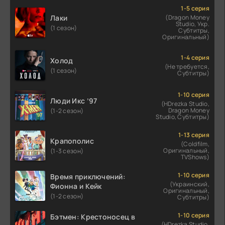
1-5 серия
Лаки
(Dragon Money
Studio, Укр.
(1 сезон)
Субтитры,
Оригинальный)
1-4 серия
Холод
(Не требуется,
(1 сезон)
Субтитры)
1-10 серия
Люди Икс ’97
(HDrezka Studio,
Dragon Money
(1-2 сезон)
Studio, Субтитры)
1-13 серия
Крапополис
(Coldfilm,
Оригинальный,
(1-3 сезон)
TVShows)
1-10 серия
Время приключений:
(Украинский,
Фионна и Кейк
Оригинальный,
(1-2 сезон)
Субтитры)
1-10 серия
Бэтмен: Крестоносец в
(HDrezka Studio,