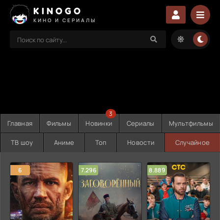
KINOGO
КИНО И СЕРИАЛЫ
3
Главная
Фильмы
Новинки
Сериалы
Мультфильмы
ТВ шоу
Аниме
Топ
Новости
Случайное
6
7.296
8.889