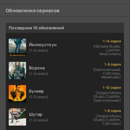
Обновления сериалов
Последние 10 обновлений
1-14 серия
Йеллоустоун
(HDrezka Studio,
LostFilm,
(1-5 сезон)
NewComers)
1-6 серия
Ворона
(Оригинальный,
Субтитры,
(1-2 сезон)
Newstudio)
1-10 серия
Бункер
(Dragon Money
Studio, Coldfilm,
(1-3 сезон)
Оригинальный)
1-8 серия
Шугар
(Dragon Money
Studio, Coldfilm,
(1-2 сезон)
Субтитры)