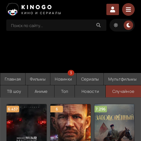
KINOGO
КИНО И СЕРИАЛЫ
3
Главная
Фильмы
Новинки
Сериалы
Мультфильмы
ТВ шоу
Аниме
Топ
Новости
Случайное
6.437
6
7.296