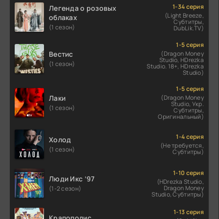
1-34 серия
Легенда о розовых
(Light Breeze,
облаках
Субтитры,
(1 сезон)
DubLik.TV)
1-5 серия
Вестис
(Dragon Money
Studio, HDrezka
(1 сезон)
Studio. 18+, HDrezka
Studio)
1-5 серия
Лаки
(Dragon Money
Studio, Укр.
(1 сезон)
Субтитры,
Оригинальный)
1-4 серия
Холод
(Не требуется,
(1 сезон)
Субтитры)
1-10 серия
Люди Икс ’97
(HDrezka Studio,
Dragon Money
(1-2 сезон)
Studio, Субтитры)
1-13 серия
Крапополис