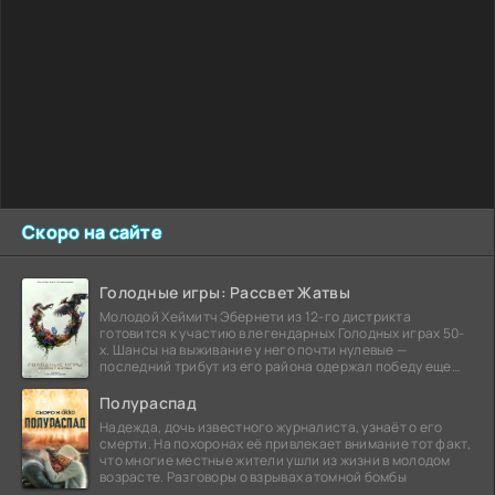
Скоро на сайте
Голодные игры: Рассвет Жатвы
Молодой Хеймитч Эбернети из 12-го дистрикта
готовится к участию в легендарных Голодных играх 50-
х. Шансы на выживание у него почти нулевые —
последний трибут из его района одержал победу еще
сорок
Полураспад
Надежда, дочь известного журналиста, узнаёт о его
смерти. На похоронах её привлекает внимание тот факт,
что многие местные жители ушли из жизни в молодом
возрасте. Разговоры о взрывах атомной бомбы