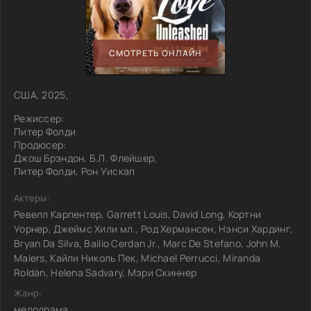
СМОТРЕТЬ ОНЛАЙН
США, 2025,
Режиссер:
Питер Фолди
Продюсер:
Джош Брэндон, Б.Л. Флейшер,
Питер Фолди, Рон Уискап
Актеры:
Ревелл Карпентер, Garrett Louis, David Long, Кортни
Уорнер, Джеймс Хили мл., Род Хермансен, Нэнси Хардинг,
Bryan Da Silva, Bailio Cerdan Jr., Marc De Stefano, John M.
Maiers, Кайли Николь Пек, Michael Perrucci, Miranda
Roldán, Helena Sadvary, Мэри Скиннер
Жанр:
мелодрама