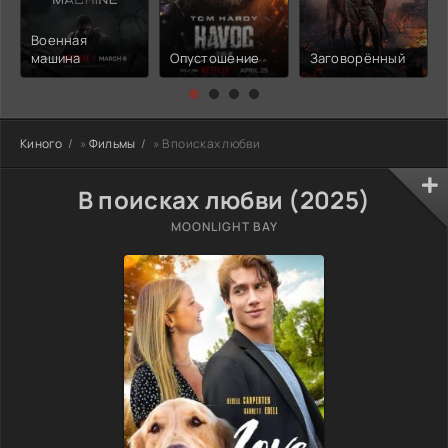
Военная
машина
Опустошение
Заговорённый
Киного
»
Фильмы
» В поисках любви
В поисках любви (2025)
MOONLIGHT BAY