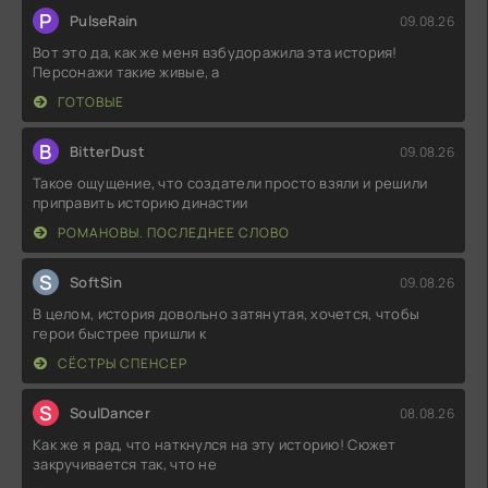
P
PulseRain
09.08.26
Вот это да, как же меня взбудоражила эта история!
Персонажи такие живые, а
ГОТОВЫЕ
B
BitterDust
09.08.26
Такое ощущение, что создатели просто взяли и решили
приправить историю династии
РОМАНОВЫ. ПОСЛЕДНЕЕ СЛОВО
S
SoftSin
09.08.26
В целом, история довольно затянутая, хочется, чтобы
герои быстрее пришли к
СЁСТРЫ СПЕНСЕР
S
SoulDancer
08.08.26
Как же я рад, что наткнулся на эту историю! Сюжет
закручивается так, что не