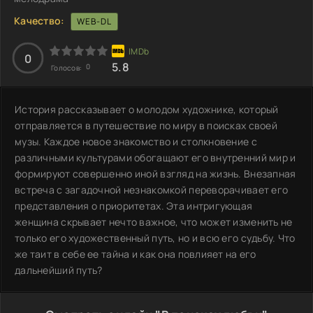
Качество:
WEB-DL
0
5.8
0
Голосов:
История рассказывает о молодом художнике, который
отправляется в путешествие по миру в поисках своей
музы. Каждое новое знакомство и столкновение с
различными культурами обогащают его внутренний мир и
формируют совершенно иной взгляд на жизнь. Внезапная
встреча с загадочной незнакомкой переворачивает его
представления о приоритетах. Эта интригующая
женщина скрывает нечто важное, что может изменить не
только его художественный путь, но и всю его судьбу. Что
же таит в себе ее тайна и как она повлияет на его
дальнейший путь?