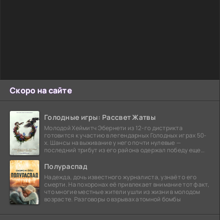
Скоро на сайте
Голодные игры: Рассвет Жатвы
Молодой Хеймитч Эбернети из 12-го дистрикта
готовится к участию в легендарных Голодных играх 50-
х. Шансы на выживание у него почти нулевые —
последний трибут из его района одержал победу еще
сорок
Полураспад
Надежда, дочь известного журналиста, узнаёт о его
смерти. На похоронах её привлекает внимание тот факт,
что многие местные жители ушли из жизни в молодом
возрасте. Разговоры о взрывах атомной бомбы