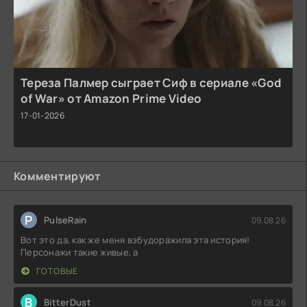
Тереза Палмер сыграет Сиф в сериале «God
of War» от Amazon Prime Video
17-01-2026
Комментируют
P
PulseRain
09.08.26
Вот это да, как же меня взбудоражила эта история!
Персонажи такие живые, а
ГОТОВЫЕ
B
BitterDust
09.08.26