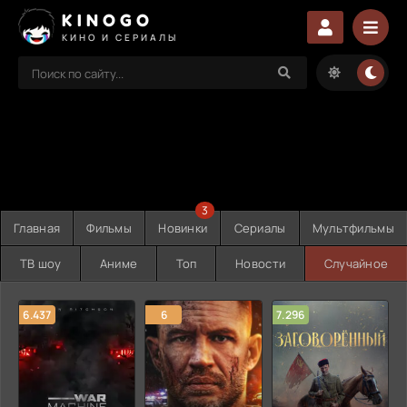
KINOGO
КИНО И СЕРИАЛЫ
3
Главная
Фильмы
Новинки
Сериалы
Мультфильмы
ТВ шоу
Аниме
Топ
Новости
Случайное
6.437
6
7.296