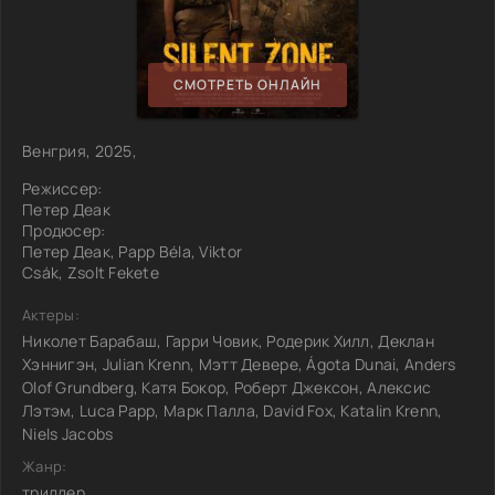
СМОТРЕТЬ ОНЛАЙН
Венгрия, 2025,
Режиссер:
Петер Деак
Продюсер:
Петер Деак, Papp Béla, Viktor
Csák, Zsolt Fekete
Актеры:
Николет Барабаш, Гарри Човик, Родерик Хилл, Деклан
Хэннигэн, Julian Krenn, Мэтт Девере, Ágota Dunai, Anders
Olof Grundberg, Катя Бокор, Роберт Джексон, Алексис
Лэтэм, Luca Papp, Марк Палла, David Fox, Katalin Krenn,
Niels Jacobs
Жанр:
триллер