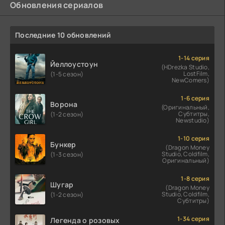
Обновления сериалов
Последние 10 обновлений
1-14 серия
Йеллоустоун
(HDrezka Studio,
LostFilm,
(1-5 сезон)
NewComers)
1-6 серия
Ворона
(Оригинальный,
Субтитры,
(1-2 сезон)
Newstudio)
1-10 серия
Бункер
(Dragon Money
Studio, Coldfilm,
(1-3 сезон)
Оригинальный)
1-8 серия
Шугар
(Dragon Money
Studio, Coldfilm,
(1-2 сезон)
Субтитры)
1-34 серия
Легенда о розовых