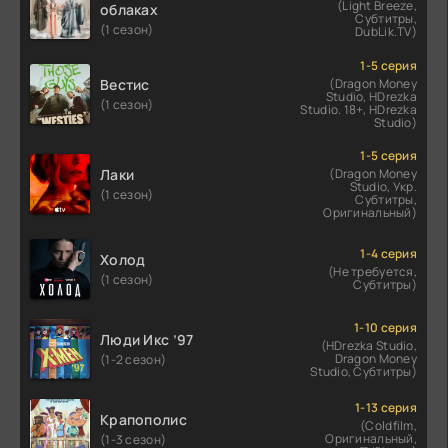
(Light Breeze,
облаках
Субтитры,
(1 сезон)
DubLik.TV)
1-5 серия
Вестис
(Dragon Money
Studio, HDrezka
(1 сезон)
Studio. 18+, HDrezka
Studio)
1-5 серия
Лаки
(Dragon Money
Studio, Укр.
(1 сезон)
Субтитры,
Оригинальный)
1-4 серия
Холод
(Не требуется,
(1 сезон)
Субтитры)
1-10 серия
Люди Икс ’97
(HDrezka Studio,
Dragon Money
(1-2 сезон)
Studio, Субтитры)
1-13 серия
Крапополис
(Coldfilm,
Оригинальный,
(1-3 сезон)