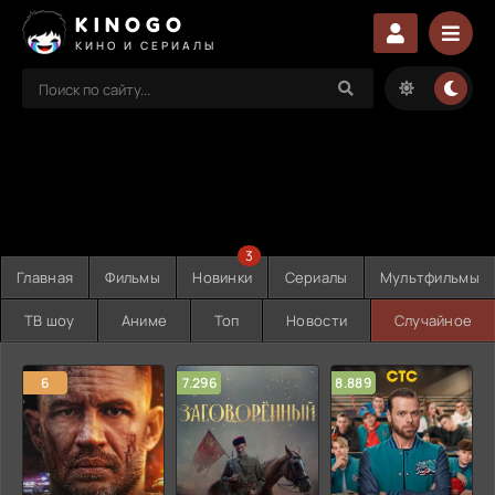
KINOGO
КИНО И СЕРИАЛЫ
3
Главная
Фильмы
Новинки
Сериалы
Мультфильмы
ТВ шоу
Аниме
Топ
Новости
Случайное
6
7.296
8.889