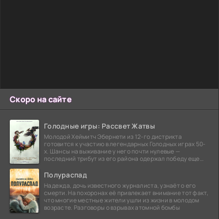
Скоро на сайте
Голодные игры: Рассвет Жатвы
Молодой Хеймитч Эбернети из 12-го дистрикта
готовится к участию в легендарных Голодных играх 50-
х. Шансы на выживание у него почти нулевые —
последний трибут из его района одержал победу еще
сорок
Полураспад
Надежда, дочь известного журналиста, узнаёт о его
смерти. На похоронах её привлекает внимание тот факт,
что многие местные жители ушли из жизни в молодом
возрасте. Разговоры о взрывах атомной бомбы