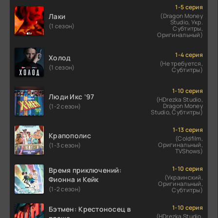
1-5 серия
Лаки
(Dragon Money
Studio, Укр.
(1 сезон)
Субтитры,
Оригинальный)
1-4 серия
Холод
(Не требуется,
(1 сезон)
Субтитры)
1-10 серия
Люди Икс ’97
(HDrezka Studio,
Dragon Money
(1-2 сезон)
Studio, Субтитры)
1-13 серия
Крапополис
(Coldfilm,
Оригинальный,
(1-3 сезон)
TVShows)
1-10 серия
Время приключений:
(Украинский,
Фионна и Кейк
Оригинальный,
(1-2 сезон)
Субтитры)
1-10 серия
Бэтмен: Крестоносец в
(HDrezka Studio,