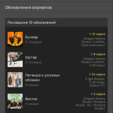
Обновления сериалов
Последние 10 обновлений
1-10 серия
Бункер
(Dragon Money
Studio, Coldfilm,
(1-3 сезон)
Оригинальный)
1-8 серия
Шугар
(Dragon Money
Studio, Coldfilm,
(1-2 сезон)
Субтитры)
1-34 серия
Легенда о розовых
(Light Breeze,
облаках
Субтитры,
(1 сезон)
DubLik.TV)
1-5 серия
Вестис
(Dragon Money
Studio, HDrezka
(1 сезон)
Studio. 18+, HDrezka
Studio)