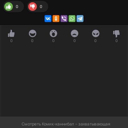
0
0
0
0
0
0
0
0
Смотреть Комик-каннибал – захватывающая