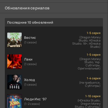
Обновления сериалов
Последние 10 обновлений
1-5 серия
Вестис
(Dragon Money
Studio, HDrezka
(1 сезон)
Studio. 18+, HDrezka
Studio)
1-5 серия
Лаки
(Dragon Money
Studio, Укр.
(1 сезон)
Субтитры,
Оригинальный)
1-4 серия
Холод
(Не требуется,
(1 сезон)
Субтитры)
1-10 серия
Люди Икс ’97
(HDrezka Studio,
Dragon Money
(1-2 сезон)
Studio, Субтитры)