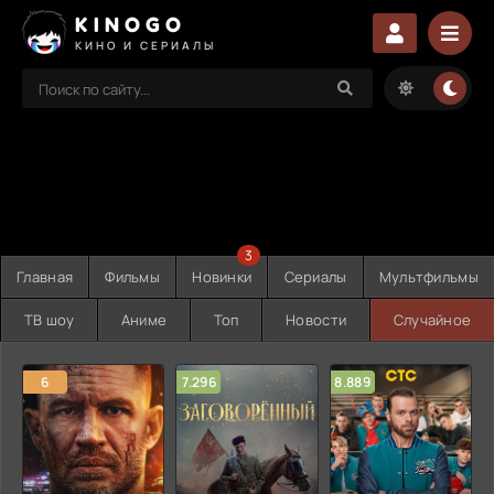
KINOGO
КИНО И СЕРИАЛЫ
3
Главная
Фильмы
Новинки
Сериалы
Мультфильмы
ТВ шоу
Аниме
Топ
Новости
Случайное
6
7.296
8.889