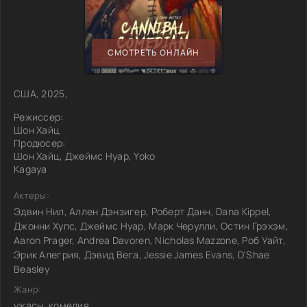
СМОТРЕТЬ ОНЛАЙН
США, 2025,
Режиссер:
Шон Хайц
Продюсер:
Шон Хайц, Джеймс Нуар, Yoko
Kagaya
Актеры:
Эдвин Нил, Аллен Дэнзигер, Роберт Данн, Dana Kippel,
Джонни Хупс, Джеймс Нуар, Марк Черулли, Остин Грэхэм,
Aaron Prager, Andrea Davoren, Nicholas Mazzone, Роб Уайт,
Эрик Алегрия, Дэвид Вега, Jessie James Evans, D'Shae
Beasley
Жанр:
ужасы, комедия