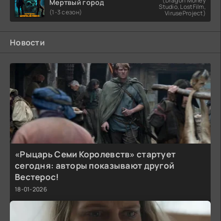
(Dragon Money
Мертвый город
Studio, LostFilm,
(1-3 сезон)
ViruseProject)
Новости
«Рыцарь Семи Королевств» стартует
сегодня: авторы показывают другой
Вестерос!
18-01-2026