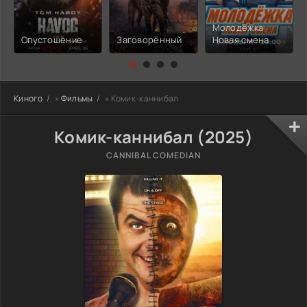
Молодёжка:
Опустошение
Заговорённый
Новая смена
Киного
»
Фильмы
» Комик-каннибал
Комик-каннибал (2025)
CANNIBAL COMEDIAN