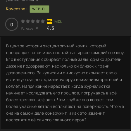
Качество:
WEB-DL
0
4.3
0
Голосов:
В центре истории эксцентричный комик, который
превращает свои мрачные тайны в яркое комедийное шоу.
Его выступления собирают полные залы, однако зрители
даже не подозревают, насколько он близок к грани
дозволенного. За кулисами он искусно скрывает свою
истинную сущность, манипулируя вниманием зрителей и
коллег. Напряжение нарастает, когда журналистка
начинает исследовать его прошлое, погружаясь в всё
более тревожные факты. Чем глубже она копает, тем
более ужасные детали всплывают на поверхность. Что же
она на самом деле обнаружит, и как это изменит
восприятие её самого главного героя?