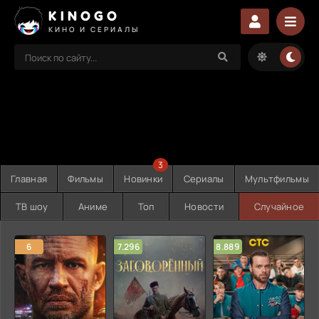
KINOGO
КИНО И СЕРИАЛЫ
3
Главная
Фильмы
Новинки
Сериалы
Мультфильмы
ТВ шоу
Аниме
Топ
Новости
Случайное
6
7.296
8.889