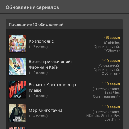
Обновления сериалов
Последние 10 обновлений
1-13 серия
Крапополис
(Coldfilm,
Оригинальный,
(1-3 сезон)
TVShows)
1-10 серия
Время приключений:
(Украинский,
Фионна и Кейк
Оригинальный,
(1-2 сезон)
Субтитры)
1-10 серия
Бэтмен: Крестоносец в
(HDrezka Studio,
плаще
LostFilm,
(1-2 сезон)
Оригинальный)
1-10 серия
Мэр Кингстауна
(HDrezka Studio,
HDrezka Studio. 18+,
(1-4 сезон)
LostFilm)