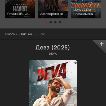
Молодёжка:
Опустошение
Заговорённый
Новая смена
Киного
»
Фильмы
» Дева
Дева (2025)
DEVA