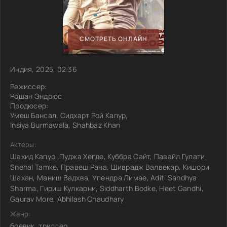
СМОТРЕТЬ ОНЛАЙН
Индия, 2025, 02:36
Режиссер:
Рошан Эндрюс
Продюсер:
Умеш Бансал, Сидхарт Рой Капур,
Insiya Burmawala, Shahbaz Khan
Актеры:
Шахид Капур, Пуджа Хегде, Куббра Сайт, Павайл Гулати,
Snehal Tamke, Правеш Рана, Шиврадж Валвекар, Кишори
Шахан, Маниш Вадхва, Упендра Лимае, Aditi Sandhya
Sharma, Гириш Кулкарни, Siddharth Bodke, Heet Gandhi,
Gaurav More, Abhilash Chaudhary
Жанр:
боевик, триллер