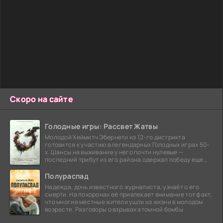
Скоро на сайте
Голодные игры: Рассвет Жатвы
Молодой Хеймитч Эбернети из 12-го дистрикта
готовится к участию в легендарных Голодных играх 50-
х. Шансы на выживание у него почти нулевые —
последний трибут из его района одержал победу еще
сорок
Полураспад
Надежда, дочь известного журналиста, узнаёт о его
смерти. На похоронах её привлекает внимание тот факт,
что многие местные жители ушли из жизни в молодом
возрасте. Разговоры о взрывах атомной бомбы