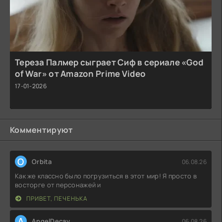
Тереза Палмер сыграет Сиф в сериале «God
of War» от Amazon Prime Video
17-01-2026
Комментируют
O
Orbita
06.08.26
Как же классно было погрузиться в этот мир! Я просто в
восторге от персонажей и
ПРИВЕТ, ПЕЧЕНЬКА
A
AngelDecay
06.08.26