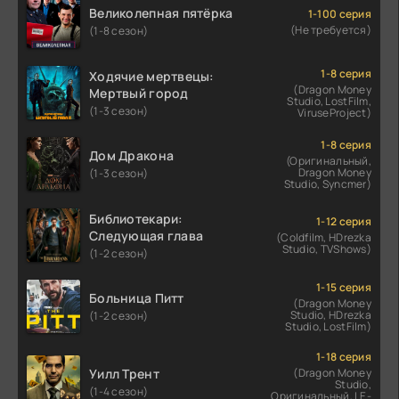
Великолепная пятёрка
1-100 серия
(Не требуется)
(1-8 сезон)
1-8 серия
Ходячие мертвецы:
(Dragon Money
Мертвый город
Studio, LostFilm,
(1-3 сезон)
ViruseProject)
1-8 серия
Дом Дракона
(Оригинальный,
Dragon Money
(1-3 сезон)
Studio, Syncmer)
Библиотекари:
1-12 серия
Следующая глава
(Coldfilm, HDrezka
Studio, TVShows)
(1-2 сезон)
1-15 серия
Больница Питт
(Dragon Money
Studio, HDrezka
(1-2 сезон)
Studio, LostFilm)
1-18 серия
Уилл Трент
(Dragon Money
Studio,
(1-4 сезон)
Оригинальный, LE-