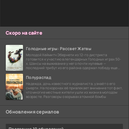
Скоро на сайте
Голодные игры: Рассвет Жатвы
Молодой Хеймитч Эбернети из 12-го дистрикта
готовится к участию в легендарных Голодных играх 50-
х. Шансы на выживание у него почти нулевые —
последний трибут из его района одержал победу еще
сорок
Полураспад
Надежда, дочь известного журналиста, узнаёт о его
смерти. На похоронах её привлекает внимание тот факт,
что многие местные жители ушли из жизни в молодом
возрасте. Разговоры о взрывах атомной бомбы
Обновления сериалов
Последние 10 обновлений