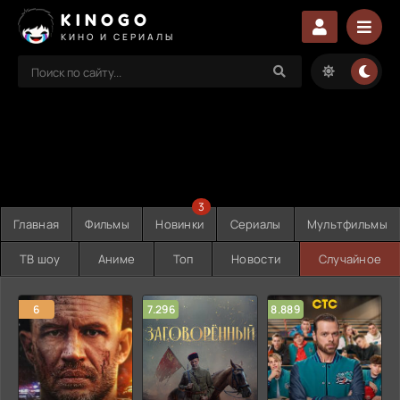
KINOGO
КИНО И СЕРИАЛЫ
3
Главная
Фильмы
Новинки
Сериалы
Мультфильмы
ТВ шоу
Аниме
Топ
Новости
Случайное
6
7.296
8.889