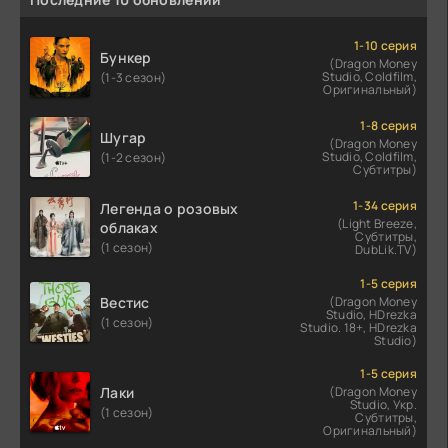
1-10 серия
Бункер
(Dragon Money
Studio, Coldfilm,
(1-3 сезон)
Оригинальный)
1-8 серия
Шугар
(Dragon Money
Studio, Coldfilm,
(1-2 сезон)
Субтитры)
1-34 серия
Легенда о розовых
(Light Breeze,
облаках
Субтитры,
(1 сезон)
DubLik.TV)
1-5 серия
Вестис
(Dragon Money
Studio, HDrezka
(1 сезон)
Studio. 18+, HDrezka
Studio)
1-5 серия
Лаки
(Dragon Money
Studio, Укр.
(1 сезон)
Субтитры,
Оригинальный)