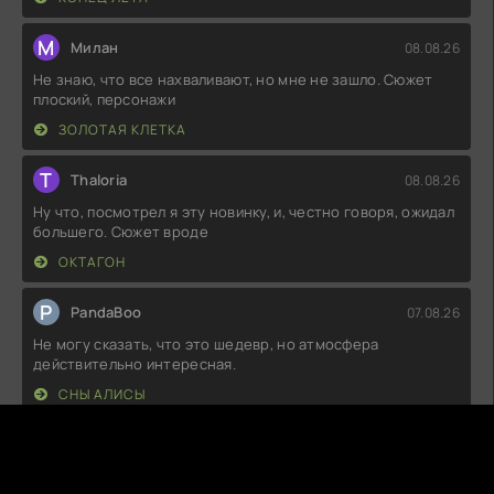
М
Милан
08.08.26
Не знаю, что все нахваливают, но мне не зашло. Сюжет
плоский, персонажи
ЗОЛОТАЯ КЛЕТКА
T
Thaloria
08.08.26
Ну что, посмотрел я эту новинку, и, честно говоря, ожидал
большего. Сюжет вроде
ОКТАГОН
P
PandaBoo
07.08.26
Не могу сказать, что это шедевр, но атмосфера
действительно интересная.
СНЫ АЛИСЫ
A
Arvyn
07.08.26
Ну, что сказать… Задумка неплохая, но как-то всё