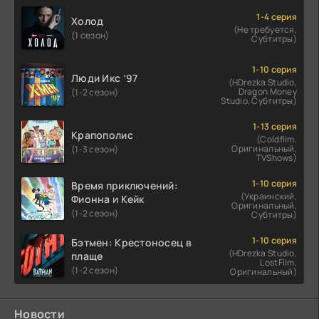
1-4 серия
Холод
(Не требуется,
(1 сезон)
Субтитры)
1-10 серия
Люди Икс ’97
(HDrezka Studio,
Dragon Money
(1-2 сезон)
Studio, Субтитры)
1-13 серия
Крапополис
(Coldfilm,
Оригинальный,
(1-3 сезон)
TVShows)
1-10 серия
Время приключений:
(Украинский,
Фионна и Кейк
Оригинальный,
(1-2 сезон)
Субтитры)
1-10 серия
Бэтмен: Крестоносец в
(HDrezka Studio,
плаще
LostFilm,
(1-2 сезон)
Оригинальный)
Новости