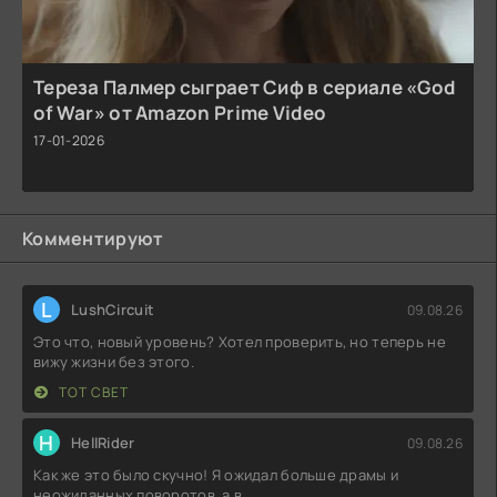
Тереза Палмер сыграет Сиф в сериале «God
of War» от Amazon Prime Video
17-01-2026
Комментируют
L
LushCircuit
09.08.26
Это что, новый уровень? Хотел проверить, но теперь не
вижу жизни без этого.
ТОТ СВЕТ
H
HellRider
09.08.26
Как же это было скучно! Я ожидал больше драмы и
неожиданных поворотов, а в