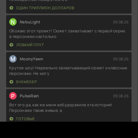
ОДИН ТРИЛЛИОН ДОЛЛАРОВ
N
NebuLight
09.08.26
Обожаю этот проект! Сюжет захватывает с первой серии,
а персонажи настолько
ЛОВКИЙ ПЛУТ
M
MoonyYawn
09.08.26
Крутое шоу! Нереально захватывающий сюжет и классные
персонажи. Не могу
БУКМЕКЕР
P
PulseRain
09.08.26
Вот это да, как же меня взбудоражила эта история!
Персонажи такие живые, а
ГОТОВЫЕ
B
BitterDust
09.08.26