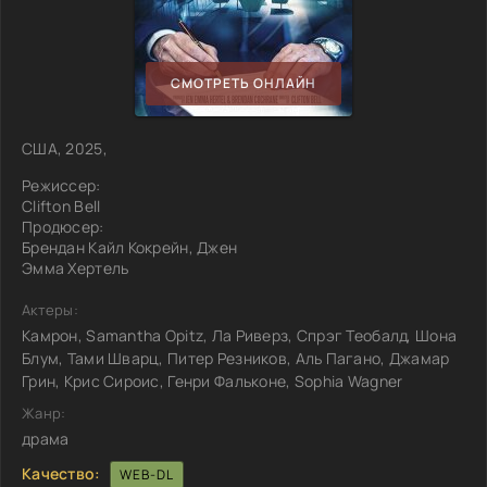
СМОТРЕТЬ ОНЛАЙН
США, 2025,
Режиссер:
Clifton Bell
Продюсер:
Брендан Кайл Кокрейн, Джен
Эмма Хертель
Актеры:
Камрон, Samantha Opitz, Ла Риверз, Спрэг Теобалд, Шона
Блум, Тами Шварц, Питер Резников, Аль Пагано, Джамар
Грин, Крис Сироис, Генри Фальконе, Sophia Wagner
Жанр:
драма
Качество:
WEB-DL