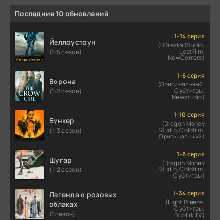
Последние 10 обновлений
1-14 серия
Йеллоустоун
(HDrezka Studio,
LostFilm,
(1-5 сезон)
NewComers)
1-6 серия
Ворона
(Оригинальный,
Субтитры,
(1-2 сезон)
Newstudio)
1-10 серия
Бункер
(Dragon Money
Studio, Coldfilm,
(1-3 сезон)
Оригинальный)
1-8 серия
Шугар
(Dragon Money
Studio, Coldfilm,
(1-2 сезон)
Субтитры)
1-34 серия
Легенда о розовых
(Light Breeze,
облаках
Субтитры,
(1 сезон)
DubLik.TV)