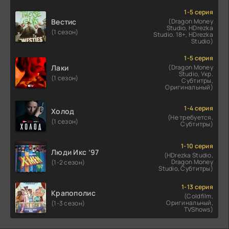
1-5 серия
Вестис
(Dragon Money
Studio, HDrezka
(1 сезон)
Studio. 18+, HDrezka
Studio)
1-5 серия
Лаки
(Dragon Money
Studio, Укр.
(1 сезон)
Субтитры,
Оригинальный)
1-4 серия
Холод
(Не требуется,
(1 сезон)
Субтитры)
1-10 серия
Люди Икс ’97
(HDrezka Studio,
Dragon Money
(1-2 сезон)
Studio, Субтитры)
1-13 серия
Крапополис
(Coldfilm,
Оригинальный,
(1-3 сезон)
TVShows)