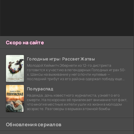
Скоро на сайте
Голодные игры: Рассвет Жатвы
Молодой Хеймитч Эбернети из 12-го дистрикта
готовится к участию в легендарных Голодных играх 50-
х. Шансы на выживание у него почти нулевые —
последний трибут из его района одержал победу еще
сорок
Полураспад
Надежда, дочь известного журналиста, узнаёт о его
смерти. На похоронах её привлекает внимание тот факт,
что многие местные жители ушли из жизни в молодом
возрасте. Разговоры о взрывах атомной бомбы
Обновления сериалов