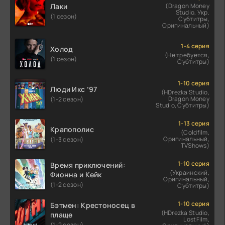
Лаки
(Dragon Money
Studio, Укр.
(1 сезон)
Субтитры,
Оригинальный)
1-4 серия
Холод
(Не требуется,
(1 сезон)
Субтитры)
1-10 серия
Люди Икс ’97
(HDrezka Studio,
Dragon Money
(1-2 сезон)
Studio, Субтитры)
1-13 серия
Крапополис
(Coldfilm,
Оригинальный,
(1-3 сезон)
TVShows)
1-10 серия
Время приключений:
(Украинский,
Фионна и Кейк
Оригинальный,
(1-2 сезон)
Субтитры)
1-10 серия
Бэтмен: Крестоносец в
(HDrezka Studio,
плаще
LostFilm,
(1-2 сезон)