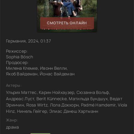
СМОТРЕТЬ ОНЛАЙН
Германия, 2024, 01:37
Режиссер:
Sophia Bösch
Продюсер:
Милена Клемке, Ивонн Велли,
Якоб Вайдеман, Йонас Вайдеман
Актеры:
Ульрих Маттес, Карин Нойхаузер, Сюзанна Вольф,
Андреас Луст, Berit Künnecke, Матильда Бундшух, Ведат
Эринчин, Rosa Wirtz, Лола Докхорн, Padmé Hamdemir, Viola
Hinz, Нинель Гейгер, Элиас Данеш Хартманн
Жанр:
драма