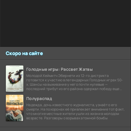
Скоро на сайте
Голодные игры: Рассвет Жатвы
Молодой Хеймитч Эбернети из 12-го дистрикта
готовится к участию в легендарных Голодных играх 50-
х. Шансы на выживание у него почти нулевые —
последний трибут из его района одержал победу еще
сорок
Полураспад
Надежда, дочь известного журналиста, узнаёт о его
смерти. На похоронах её привлекает внимание тот факт,
что многие местные жители ушли из жизни в молодом
возрасте. Разговоры о взрывах атомной бомбы