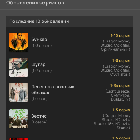
Обновления сериалов
Последние 10 обновлений
1-10 серия
Бункер
(Dragon Money
Studio, Coldfilm,
(1-3 сезон)
Оригинальный)
1-8 серия
Шугар
(Dragon Money
Studio, Coldfilm,
(1-2 сезон)
Субтитры)
1-34 серия
Легенда о розовых
(Light Breeze,
облаках
Субтитры,
(1 сезон)
DubLik.TV)
1-5 серия
Вестис
(Dragon Money
Studio, HDrezka
(1 сезон)
Studio. 18+, HDrezka
Studio)
1-5 серия