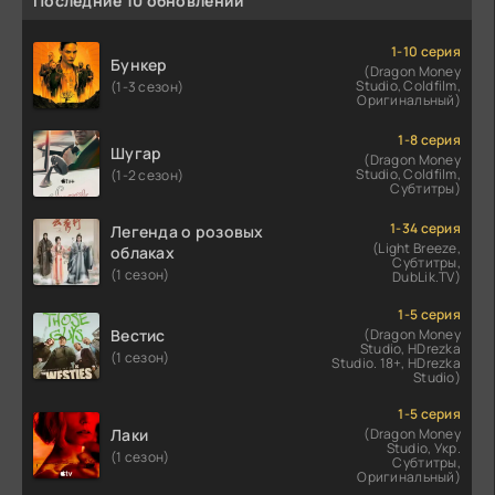
Последние 10 обновлений
1-10 серия
Бункер
(Dragon Money
Studio, Coldfilm,
(1-3 сезон)
Оригинальный)
1-8 серия
Шугар
(Dragon Money
Studio, Coldfilm,
(1-2 сезон)
Субтитры)
1-34 серия
Легенда о розовых
(Light Breeze,
облаках
Субтитры,
(1 сезон)
DubLik.TV)
1-5 серия
Вестис
(Dragon Money
Studio, HDrezka
(1 сезон)
Studio. 18+, HDrezka
Studio)
1-5 серия
Лаки
(Dragon Money
Studio, Укр.
(1 сезон)
Субтитры,
Оригинальный)