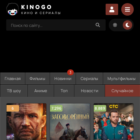
KINOGO
КИНО И СЕРИАЛЫ
3
Главная
Фильмы
Новинки
Сериалы
Мультфильмы
ТВ шоу
Аниме
Топ
Новости
Случайное
6
7.296
8.889