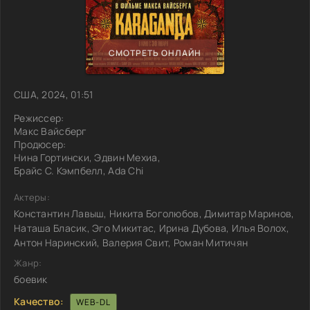
СМОТРЕТЬ ОНЛАЙН
США, 2024, 01:51
Режиссер:
Макс Вайсберг
Продюсер:
Нина Гортински, Эдвин Мехиа,
Брайс С. Кэмпбелл, Ada Chi
Актеры:
Константин Лавыш, Никита Боголюбов, Димитар Маринов,
Наташа Бласик, Эго Микитас, Ирина Дубова, Илья Волох,
Антон Наринский, Валерия Свит, Роман Митичян
Жанр:
боевик
Качество:
WEB-DL