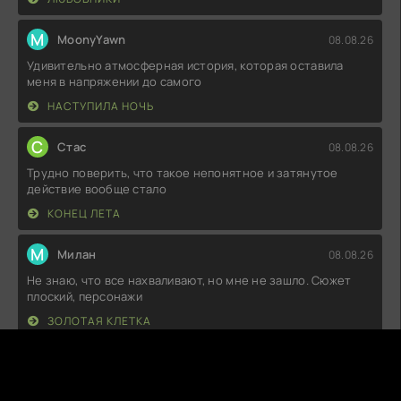
M
MoonyYawn
08.08.26
Удивительно атмосферная история, которая оставила
меня в напряжении до самого
НАСТУПИЛА НОЧЬ
С
Стас
08.08.26
Трудно поверить, что такое непонятное и затянутое
действие вообще стало
КОНЕЦ ЛЕТА
М
Милан
08.08.26
Не знаю, что все нахваливают, но мне не зашло. Сюжет
плоский, персонажи
ЗОЛОТАЯ КЛЕТКА
T
Thaloria
08.08.26
Ну что, посмотрел я эту новинку, и, честно говоря, ожидал