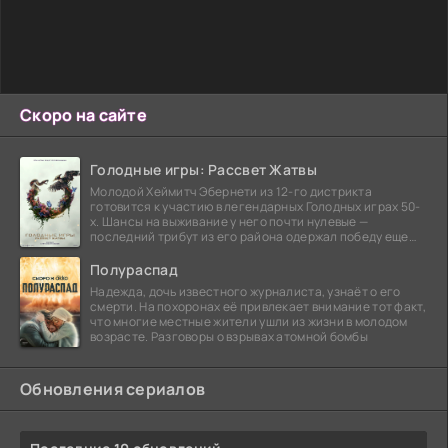
Скоро на сайте
Голодные игры: Рассвет Жатвы
Молодой Хеймитч Эбернети из 12-го дистрикта
готовится к участию в легендарных Голодных играх 50-
х. Шансы на выживание у него почти нулевые —
последний трибут из его района одержал победу еще
сорок
Полураспад
Надежда, дочь известного журналиста, узнаёт о его
смерти. На похоронах её привлекает внимание тот факт,
что многие местные жители ушли из жизни в молодом
возрасте. Разговоры о взрывах атомной бомбы
Обновления сериалов