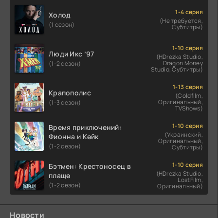
1-4 серия
Холод
(Не требуется,
(1 сезон)
Субтитры)
1-10 серия
Люди Икс ’97
(HDrezka Studio,
Dragon Money
(1-2 сезон)
Studio, Субтитры)
1-13 серия
Крапополис
(Coldfilm,
Оригинальный,
(1-3 сезон)
TVShows)
1-10 серия
Время приключений:
(Украинский,
Фионна и Кейк
Оригинальный,
(1-2 сезон)
Субтитры)
1-10 серия
Бэтмен: Крестоносец в
(HDrezka Studio,
плаще
LostFilm,
(1-2 сезон)
Оригинальный)
Новости