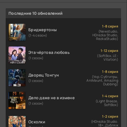
Последние 10 обновлений
1-8 серия
Бриджертоны
(Newstudio,
HDrezka Studio,
(1-4 сезон)
RezkaStudio)
1-12 серия
Эта чёртова любовь
(SoftBox, LE-
(1 сезон)
Vitation)
1-8 серия
Дворец Тонгун
(Укр. Субтитры,
AniMaunt, Amazing
(1 сезон)
Dubbing)
1-4 серия
Дело даже не в измене
(Light Breeze,
(1 сезон)
SoftBox)
1-2 серия
Осколки
(HDrezka Studio.
18+, Дубляж