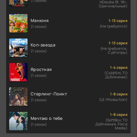
(1 сезон)
HDrezka St. 18+,
Оригинальный)
Манюня
1-13 серия
(Не требуется)
(1 сезон)
1-13 серия
Коп-звезда
(Не требуется,
(1 сезон)
Субтитры)
1-4 серия
Яростная
(Coldfilm, ТО
(1 сезон)
Дубляжная)
Стерлинг-Поинт
1-8 серия
(LE-Production)
(1 сезон)
1-8 серия
Мечтаю о тебе
(SoftBox, ТО
Дубляжная, Force
(1 сезон)
Media)