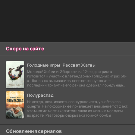
Скоро на сайте
Голодные игры: Рассвет Жатвы
Молодой Хеймитч Эбернети из 12-го дистрикта
готовится к участию в легендарных Голодных играх 50-
х. Шансы на выживание у него почти нулевые —
последний трибут из его района одержал победу еще
сорок
Полураспад
Надежда, дочь известного журналиста, узнаёт о его
смерти. На похоронах её привлекает внимание тот факт,
что многие местные жители ушли из жизни в молодом
возрасте. Разговоры о взрывах атомной бомбы
Обновления сериалов