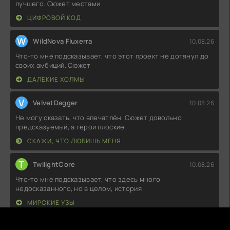
лучшего. Сюжет местами
ЦИФРОВОЙ КОД
W
WildNova Fluxerra
10.08.26
Что-то мне подсказывает, что этот проект не дотянул до
своих амбиций. Сюжет
ДАЛЁКИЕ ХОЛМЫ
V
VelvetDagger
10.08.26
Не могу сказать, что впечатлён. Сюжет довольно
предсказуемый, а герои плоские.
СКАЖИ, ЧТО ЛЮБИШЬ МЕНЯ
T
TwilightCore
10.08.26
Что-то мне подсказывает, что здесь много
недосказанного, но в целом, история
МИРСКИЕ УЗЫ
S
SilentReticle
10.08.26