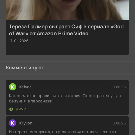
Тереза Палмер сыграет Сиф в сериале «God
of War» от Amazon Prime Video
17-01-2026
Комментируют
K
Kelvor
10.08.26
Как же мне не нравится эта история! Сюжет растянут до
безумия, а персонажи
АРЧИ
K
Kryllon
10.08.26
Интересная задумка, но реализация оставляет желать