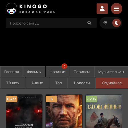
KINOGO
КИНО И СЕРИАЛЫ
3
Главная
Фильмы
Новинки
Сериалы
Мультфильмы
ТВ шоу
Аниме
Топ
Новости
Случайное
6.437
6
7.296