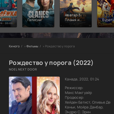
дёжка:
Кланы
Аватар 3:
я
Галисии
Пламя и
Бурат
а
пепел
Киного
»
Фильмы
» Рождество у порога
Рождество у порога (2022)
NOEL NEXT DOOR
Канада, 2022, 01:24
Режиссер:
Макс Макгуайр
Продюсер:
Хейден Батист, Оливье Де
Каньи, Мойра Данбар,
Эндрю С. Эрин