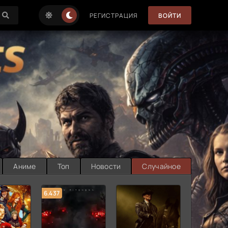
РЕГИСТРАЦИЯ
ВОЙТИ
Аниме
Топ
Новости
Случайное
6.437
7.187