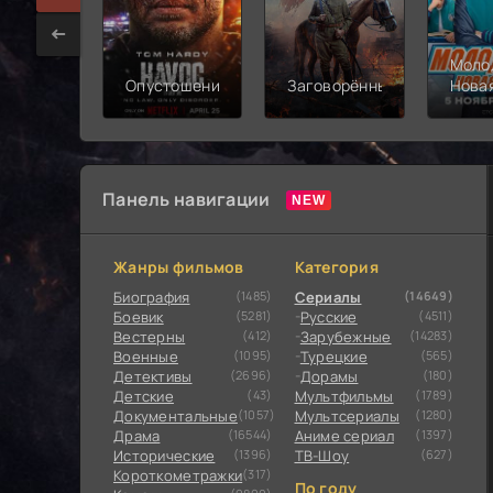
Моло
Опустошение
Заговорённый
Нова
смен
Панель навигации
Жанры фильмов
Категория
Биография
(1485)
Сериалы
(14649)
Боевик
(5281)
Русские
(4511)
Вестерны
(412)
Зарубежные
(14283)
Военные
(1095)
Турецкие
(565)
Детективы
(2696)
Дорамы
(180)
Детские
(43)
Мультфильмы
(1789)
Документальные
(1057)
Мультсериалы
(1280)
Драма
(16544)
Аниме сериал
(1397)
Исторические
(1396)
ТВ-Шоу
(627)
Короткометражки
(317)
По году