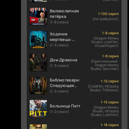
Великолепная
1-100 серия
пятёрка
(Не требуется)
(1-8 сезон)
1-8 серия
Ходячие
(Dragon Money
мертвецы:
Studio, LostFilm,
Мертвый
(1-3 сезон)
ViruseProject)
город
1-8 серия
Дом Дракона
(Оригинальный,
Dragon Money
(1-3 сезон)
Studio, Syncmer)
Библиотекари:
1-12 серия
Следующая
(Coldfilm, HDrezka
Studio, TVShows)
глава
(1-2 сезон)
1-15 серия
Больница Питт
(Dragon Money
Studio, HDrezka
(1-2 сезон)
Studio, LostFilm)
1-18 серия