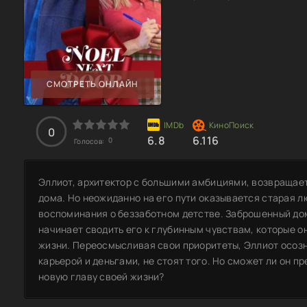
СМОТРЕТЬ ОНЛАЙН
0
6.8
6.116
0
Голосов:
Эллиот, архитектор с большими амбициями, возвращает
дома. Но неожиданно на его пути оказывается старая л
воспоминания о беззаботном детстве. Заброшенный дом
начинает сводить его к глубинным чувствам, которые о
жизни. Переосмысливая свои приоритеты, Эллиот осозн
карьерой и деньгами, не стоят того. Но сможет ли он п
новую главу своей жизни?