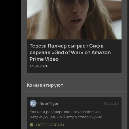
Тереза Палмер сыграет Сиф в
сериале «God of War» от Amazon
Prime Video
17-01-2026
Комментируют
N
NeonTiger
06.08.26
Как же я разочарован! Начало весьма
интригующее, но быстро стало скучно.
ОСТРОВ БРАВА