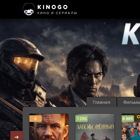
KINOGO
КИНО И СЕРИАЛЫ
Главная
Фильм
6
7.296
8.889