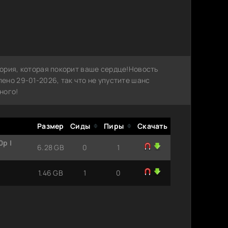
ория, которая покорит ваше сердце!Новость
но 29-01-2026, так что не упустите шанс
ного!
Размер
Сиды
Пиры
Скачать
0p |
6.28 GB
0
1
1.46 GB
1
0