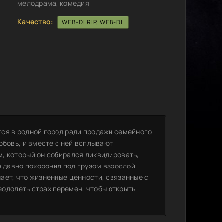
мелодрама, комедия
Качество:
WEB-DLRIP, WEB-DL
ся в родной город ради продажи семейного
юбовь, и вместе с ней всплывают
, который он собирался ликвидировать,
н давно похоронил под грузом взрослой
ает, что жизненные ценности, связанные с
реодолеть страх перемен, чтобы открыть