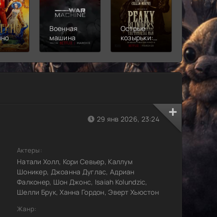
Военная
Острые
Чебура
ино
машина
козырьки:
2
Бессмертный
человек
29 янв 2026, 23:24
Актеры:
Натали Холл, Кори Севьер, Каллум
Шоникер, Джоанна Дуглас, Адриан
Фалконер, Шон Джонс, Isaiah Kolundzic,
Шелли Брук, Ханна Гордон, Эверт Хьюстон
Жанр: