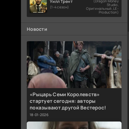
Уилл Трент
(Dragon Money
Studio,
(1-4 сезон)
Оригинальный, LE-
Production)
Новости
«Рыцарь Семи Королевств»
стартует сегодня: авторы
показывают другой Вестерос!
18-01-2026