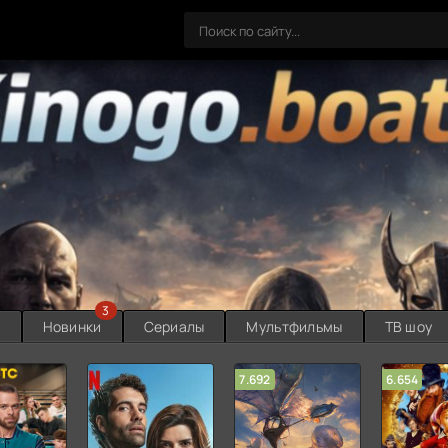
3
ы
Новинки
Сериалы
Мультфильмы
ТВ шоу
7.692
6.654