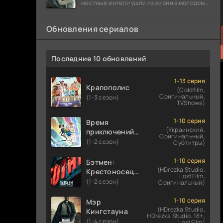
местные жители ушли из жизни в молодом
возрасте. Разговоры о взрывах атомной
бомбы
Обновления сериалов
Последние 10 обновлений
1-13 серия
Крапополис
(Coldfilm,
Оригинальный,
(1-3 сезон)
TVShows)
1-10 серия
Время
(Украинский,
приключений:
Оригинальный,
Фионна и Кейк
(1-2 сезон)
Субтитры)
1-10 серия
Бэтмен:
(HDrezka Studio,
Крестоносец в
LostFilm,
плаще
(1-2 сезон)
Оригинальный)
1-10 серия
Мэр
(HDrezka Studio,
Кингстауна
HDrezka Studio. 18+,
(1-4 сезон)
LostFilm)