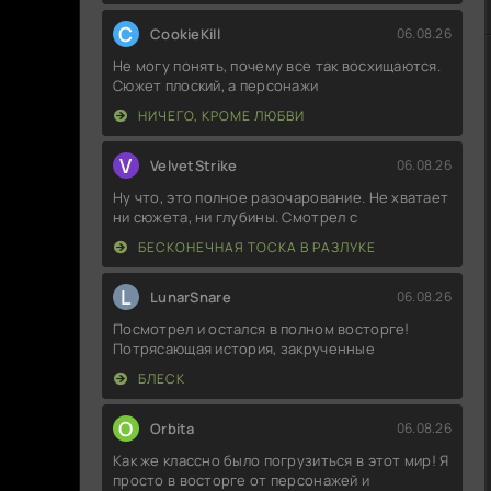
C
CookieKill
06.08.26
Не могу понять, почему все так восхищаются.
Сюжет плоский, а персонажи
НИЧЕГО, КРОМЕ ЛЮБВИ
V
VelvetStrike
06.08.26
Ну что, это полное разочарование. Не хватает
ни сюжета, ни глубины. Смотрел с
БЕСКОНЕЧНАЯ ТОСКА В РАЗЛУКЕ
L
LunarSnare
06.08.26
Посмотрел и остался в полном восторге!
Потрясающая история, закрученные
БЛЕСК
O
Orbita
06.08.26
Как же классно было погрузиться в этот мир! Я
просто в восторге от персонажей и