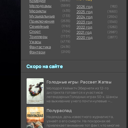
Комедии
(9890)
Мелодрамы
(5991)
2026 год
(182)
Мюзиклы
(435)
2025 год
(1660)
Музыкальные
(733)
2024 год
(2504)
Приключения
(2535)
2023 год
(3345)
Семейные
(1761)
2022 год
(3282)
Cпорт
(704)
2021 год
(2987)
Триллеры
(7737)
2020 год
(2877)
Ужасы
(4779)
Фантастика
(2436)
Фэнтези
(2105)
Скоро на сайте
Голодные игры: Рассвет Жатвы
Молодой Хеймитч Эбернети из 12-го
дистрикта готовится к участию в
легендарных Голодных играх 50-х. Шансы
на выживание у него почти нулевые —
последний трибут из его района одержал
победу еще сорок
Полураспад
Надежда, дочь известного журналиста,
узнаёт о его смерти. На похоронах её
привлекает внимание тот факт, что многие