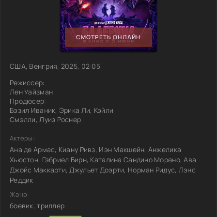
СМОТРЕТЬ ОНЛАЙН
США, Венгрия, 2025, 02:05
Режиссер:
Лен Уайзман
Продюсер:
Бэзил Иваник, Эрика Ли, Кэйли
Смэлли, Луиз Роснер
Актеры:
Ана де Армас, Киану Ривз, Иэн Макшейн, Анжелика
Хьюстон, Гэбриел Бирн, Каталина Сандино Морено, Ава
Джойс Маккарти, Джульет Доэрти, Норман Ридус, Лэнс
Реддик
Жанр:
боевик, триллер