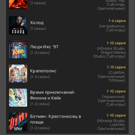
Studio, Укр.
(1 сезон)
Субтитры,
Оригинальный)
1-4 серия
Холод
(Не требуется,
(1 сезон)
Субтитры)
1-10 серия
Люди Икс ’97
(HDrezka Studio,
Dragon Money
(1-2 сезон)
Studio, Субтитры)
1-13 серия
Крапополис
(Coldfilm,
Оригинальный,
(1-3 сезон)
TVShows)
1-10 серия
Время приключений:
(Украинский,
Фионна и Кейк
Оригинальный,
(1-2 сезон)
Субтитры)
1-10 серия
Бэтмен: Крестоносец в
(HDrezka Studio,
плаще
LostFilm,
(1-2 сезон)
Оригинальный)