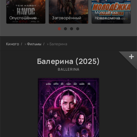
Молодёжка:
Опустошение
Заговорённый
Новая смена
Киного
»
Фильмы
» Балерина
Балерина (2025)
BALLERINA