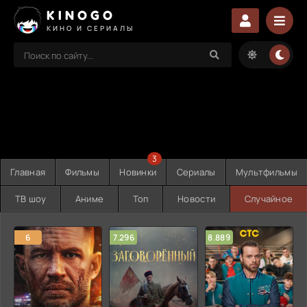
KINOGO
КИНО И СЕРИАЛЫ
3
Главная
Фильмы
Новинки
Сериалы
Мультфильмы
ТВ шоу
Аниме
Топ
Новости
Случайное
6
7.296
8.889