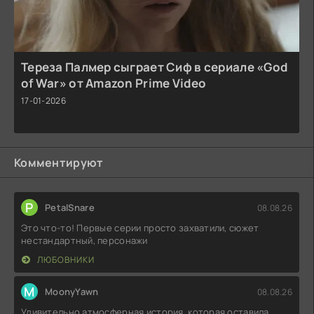
Тереза Палмер сыграет Сиф в сериале «God
of War» от Amazon Prime Video
17-01-2026
Комментируют
P
PetalSnare
08.08.26
Это что-то! Первые серии просто захватили, сюжет
нестандартный, персонажи
ЛЮБОВНИКИ
M
MoonyYawn
08.08.26
Удивительно атмосферная история, которая оставила