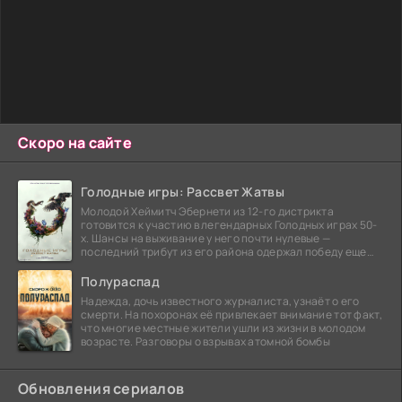
Скоро на сайте
Голодные игры: Рассвет Жатвы
Молодой Хеймитч Эбернети из 12-го дистрикта
готовится к участию в легендарных Голодных играх 50-
х. Шансы на выживание у него почти нулевые —
последний трибут из его района одержал победу еще
сорок
Полураспад
Надежда, дочь известного журналиста, узнаёт о его
смерти. На похоронах её привлекает внимание тот факт,
что многие местные жители ушли из жизни в молодом
возрасте. Разговоры о взрывах атомной бомбы
Обновления сериалов