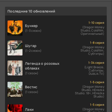
Последние 10 обновлений
1-10 серия
Бункер
(Dragon Money
Studio, Coldfilm,
(1-3 сезон)
Оригинальный)
1-8 серия
Шугар
(Dragon Money
Studio, Coldfilm,
(1-2 сезон)
Субтитры)
1-34 серия
Легенда о розовых
(Light Breeze,
облаках
Субтитры,
(1 сезон)
DubLik.TV)
1-5 серия
Вестис
(Dragon Money
Studio, HDrezka
(1 сезон)
Studio. 18+, HDrezka
Studio)
1-5 серия
Лаки
(Dragon Money