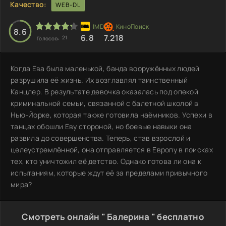
Качество:
WEB-DL
8.6
6.8
7.218
21
Голосов:
Когда Ева была маленькой, банда вооружённых людей
разрушила её жизнь. Их возглавлял таинственный
Канцлер. В результате девочка оказалась под опекой
криминальной семьи, связанной с балетной школой в
Нью-Йорке, которая также готовила наёмников. Успехи в
танцах обошли Еву стороной, но боевые навыки она
развила до совершенства. Теперь, став взрослой и
целеустремлённой, она отправляется в Европу в поисках
тех, кто уничтожил её детство. Однако готова ли она к
испытаниям, которые ждут её за пределами привычного
мира?
Смотреть онлайн " Балерина " бесплатно