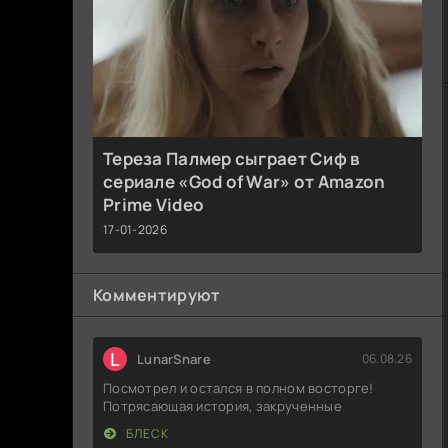
Тереза Палмер сыграет Сиф в
сериале «God of War» от Amazon
Prime Video
17-01-2026
Комментируют
L
LunarSnare
06.08.26
Посмотрел и остался в полном восторге!
Потрясающая история, закрученные
БЛЕСК