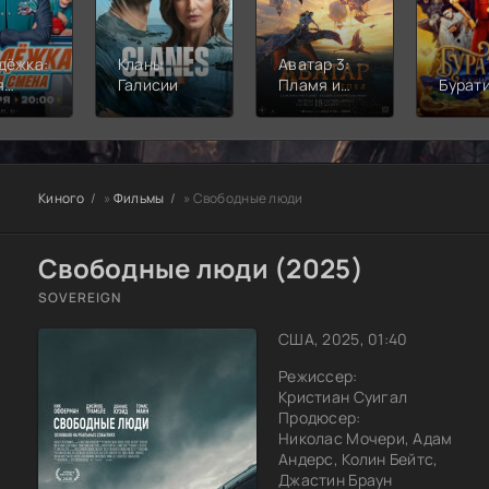
дёжка:
Кланы
Аватар 3:
я
Галисии
Пламя и
Бурат
а
пепел
Киного
»
Фильмы
» Свободные люди
Свободные люди (2025)
SOVEREIGN
США, 2025, 01:40
Режиссер:
Кристиан Суигал
Продюсер:
Николас Мочери, Адам
Андерс, Колин Бейтс,
Джастин Браун