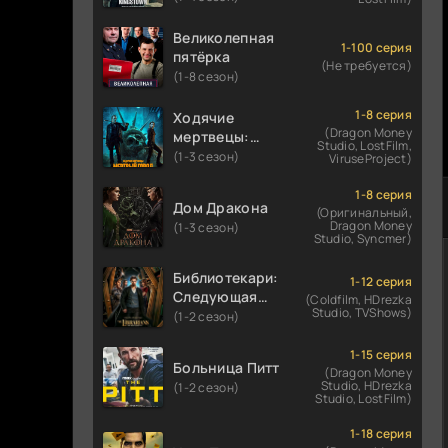
Великолепная
1-100 серия
пятёрка
(Не требуется)
(1-8 сезон)
1-8 серия
Ходячие
(Dragon Money
мертвецы:
Studio, LostFilm,
Мертвый
(1-3 сезон)
ViruseProject)
город
1-8 серия
Дом Дракона
(Оригинальный,
Dragon Money
(1-3 сезон)
Studio, Syncmer)
Библиотекари:
1-12 серия
Следующая
(Coldfilm, HDrezka
Studio, TVShows)
глава
(1-2 сезон)
1-15 серия
Больница Питт
(Dragon Money
Studio, HDrezka
(1-2 сезон)
Studio, LostFilm)
1-18 серия