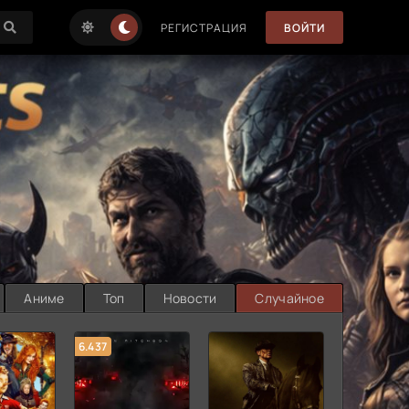
РЕГИСТРАЦИЯ
ВОЙТИ
Аниме
Топ
Новости
Случайное
6.437
7.187