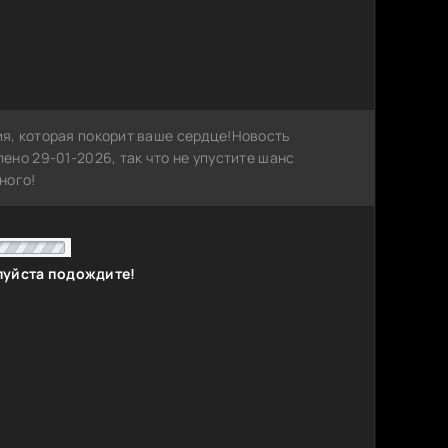
я, которая покорит ваше сердце!Новость
но 29-01-2026, так что не упустите шанс
ного!
Размер
Сиды
Пиры
Скачать
DoMiNo &
1.59 GB
1
0
RI4KA |
1.46 GB
8
0
4.01 GB
3
0
ерсия
6.35 GB
9
0