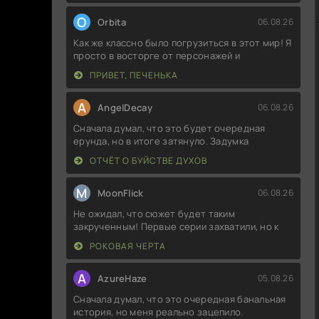
O
Orbita
06.08.26
Как же классно было погрузиться в этот мир! Я
просто в восторге от персонажей и
ПРИВЕТ, ПЕЧЕНЬКА
A
AngelDecay
06.08.26
Сначала думал, что это будет очередная
ерунда, но в итоге затянуло. Задумка
ОТЧЁТ О БУЙСТВЕ ДУХОВ
M
MoonFlick
06.08.26
Не ожидал, что сюжет будет таким
закрученным! Первые серии захватили, но к
РОКОВАЯ ЧЕРТА
A
AzureHaze
05.08.26
Сначала думал, что это очередная банальная
история, но меня реально зацепило.