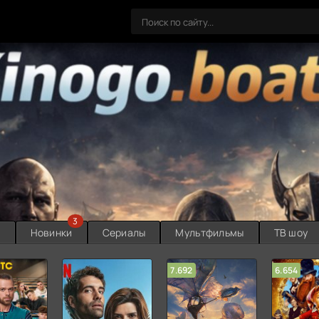
3
ы
Новинки
Сериалы
Мультфильмы
ТВ шоу
7.692
6.654