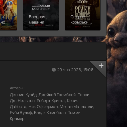
Военная
Острые
Чебура
ино
машина
козырьки:
2
Бессмертный
человек
29 янв 2026, 15:08
Актеры:
Деннис Куэйд, Джейкоб Тремблей, Терри
Дж. Нельсон, Роберт Крисст, Кезия
ДаКоста, Ник Офферман, Меган Маллалли,
Руби Вульф, Бадди Кэмпбелл, Томми
Крамер