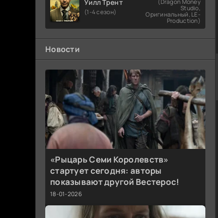
Уилл Трент
(Dragon Money
Studio,
(1-4 сезон)
Оригинальный, LE-
Production)
Новости
«Рыцарь Семи Королевств»
стартует сегодня: авторы
показывают другой Вестерос!
18-01-2026