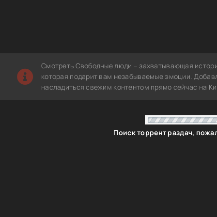
Смотреть Свободные люди – захватывающая истори
которая подарит вам незабываемые эмоции. Добавле
насладиться свежим контентом прямо сейчас на Ки
Название
Свободные люди / Sovereign (2025) WEB-DLRip-AVC от 
селезень | D | Мосфильм-Мастер
Свободные люди / Sovereign (2025) WEB-DLRip от ELEKT
D | Мосфильм-Мастер | Локализованная версия
Свободные люди / Sovereign (2025) WEB-DL 1080p от
ELEKTRI4KA | D | Мосфильм-Мастер | Локализованная в
Свободные люди / Sovereign (2025) WEB-DL 1080p от