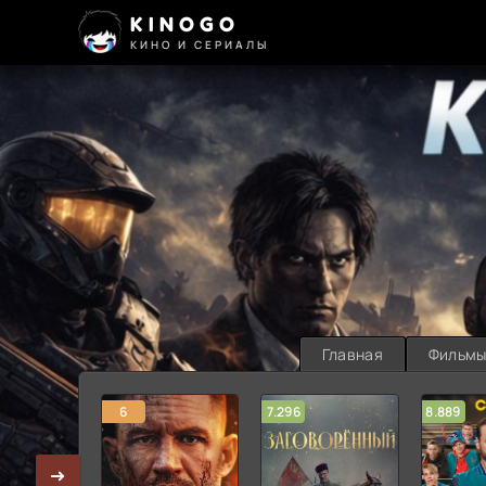
KINOGO
КИНО И СЕРИАЛЫ
Главная
Фильм
6
7.296
8.889