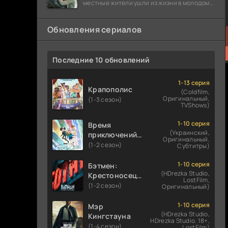
местные жители ушли из жизни в молодом
возрасте. Разговоры о взрывах атомной
бомбы
Обновления сериалов
Последние 10 обновлений
1-13 серия
Крапополис
(Coldfilm,
Оригинальный,
(1-3 сезон)
TVShows)
1-10 серия
Время
(Украинский,
приключений:
Оригинальный,
Фионна и Кейк
(1-2 сезон)
Субтитры)
1-10 серия
Бэтмен:
(HDrezka Studio,
Крестоносец в
LostFilm,
плаще
(1-2 сезон)
Оригинальный)
1-10 серия
Мэр
(HDrezka Studio,
Кингстауна
HDrezka Studio. 18+,
(1-4 сезон)
LostFilm)