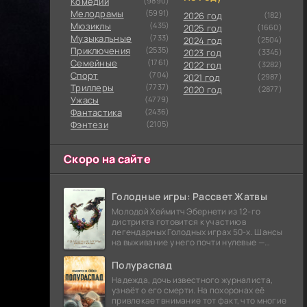
Комедии
(9890)
Мелодрамы
(5991)
2026 год
(182)
Мюзиклы
(435)
2025 год
(1660)
Музыкальные
(733)
2024 год
(2504)
Приключения
(2535)
2023 год
(3345)
Семейные
(1761)
2022 год
(3282)
Cпорт
(704)
2021 год
(2987)
Триллеры
(7737)
2020 год
(2877)
Ужасы
(4779)
Фантастика
(2436)
Фэнтези
(2105)
Скоро на сайте
Голодные игры: Рассвет Жатвы
Молодой Хеймитч Эбернети из 12-го
дистрикта готовится к участию в
легендарных Голодных играх 50-х. Шансы
на выживание у него почти нулевые —
последний трибут из его района одержал
победу еще сорок
Полураспад
Надежда, дочь известного журналиста,
узнаёт о его смерти. На похоронах её
привлекает внимание тот факт, что многие