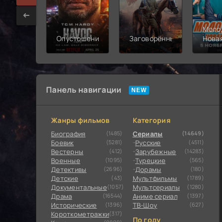
Моло
Опустошение
Заговорённый
Нова
смен
Панель навигации
Жанры фильмов
Категория
Биография
(1485)
Сериалы
(14649)
Боевик
(5281)
Русские
(4511)
Вестерны
(412)
Зарубежные
(14283)
Военные
(1095)
Турецкие
(565)
Детективы
(2696)
Дорамы
(180)
Детские
(43)
Мультфильмы
(1789)
Документальные
(1057)
Мультсериалы
(1280)
Драма
(16544)
Аниме сериал
(1397)
Исторические
(1396)
ТВ-Шоу
(627)
Короткометражки
(317)
По году