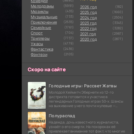
Комедии
(9890)
Мелодрамы
(5991)
2026 год
(182)
Мюзиклы
(435)
2025 год
(1660)
Музыкальные
(733)
2024 год
(2504)
Приключения
(2535)
2023 год
(3345)
Семейные
(1761)
2022 год
(3282)
Cпорт
(704)
2021 год
(2987)
Триллеры
(7737)
2020 год
(2877)
Ужасы
(4779)
Фантастика
(2436)
Фэнтези
(2105)
Скоро на сайте
Голодные игры: Рассвет Жатвы
Молодой Хеймитч Эбернети из 12-го
дистрикта готовится к участию в
легендарных Голодных играх 50-х. Шансы
на выживание у него почти нулевые —
последний трибут из его района одержал
победу еще сорок
Полураспад
Надежда, дочь известного журналиста,
узнаёт о его смерти. На похоронах её
привлекает внимание тот факт, что многие