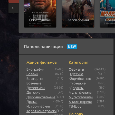
Моло
Опустошение
Заговорённый
Нова
смен
Панель навигации
Жанры фильмов
Категория
Биография
(1485)
Сериалы
(14649)
Боевик
(5281)
Русские
(4511)
Вестерны
(412)
Зарубежные
(14283)
Военные
(1095)
Турецкие
(565)
Детективы
(2696)
Дорамы
(180)
Детские
(43)
Мультфильмы
(1789)
Документальные
(1057)
Мультсериалы
(1280)
Драма
(16544)
Аниме сериал
(1397)
Исторические
(1396)
ТВ-Шоу
(627)
Короткометражки
(317)
По году