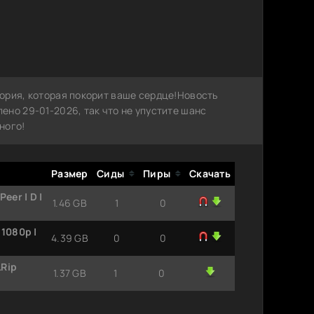
ория, которая покорит ваше сердце!Новость
но 29-01-2026, так что не упустите шанс
ного!
Размер
Сиды
Пиры
Скачать
eer | D |
1.46 GB
1
0
 1080p |
4.39 GB
0
0
LRip
1.37 GB
1
0