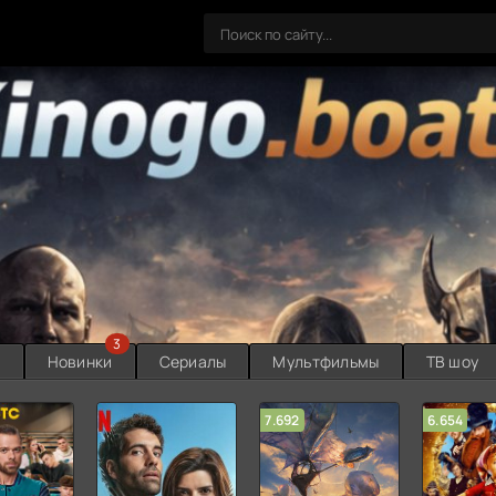
3
ы
Новинки
Сериалы
Мультфильмы
ТВ шоу
7.692
6.654