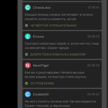
C
ChocoLava
07.08.26
Каждый эпизод словно затягивает в пучину
сюжета, но есть моменты, когда
ЧЕТВЁРТАЯ ОТРИЦАТЕЛЬНАЯ
E
Enzura
06.08.26
Смотрел несколько серий, и, если честно, пока
не впечатлен. Сюжет вроде
ДОБРО ПОЖАЛОВАТЬ В САМДАЛЛИ
N
NeonTiger
06.08.26
Как же я разочарован! Начало весьма
интригующее, но быстро стало скучно.
ОСТРОВ БРАВА
C
CookieKill
06.08.26
Не могу понять, почему все так восхищаются.
Сюжет плоский, а персонажи