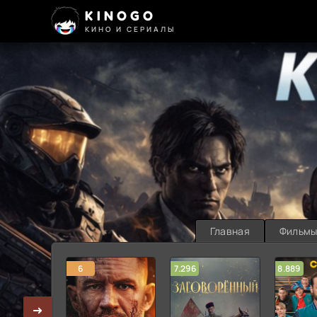
KINOGO
КИНО И СЕРИАЛЫ
Главная
Фильм
6
7.296
8.889