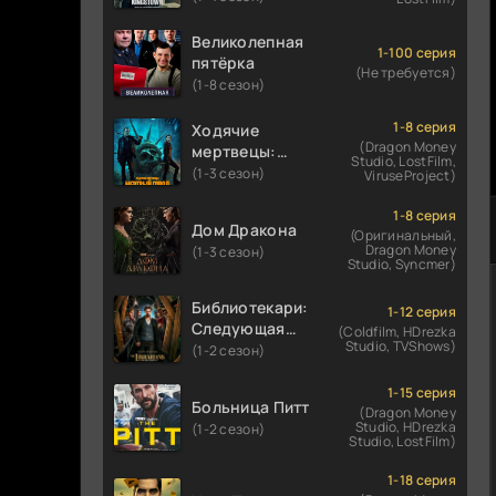
Великолепная
1-100 серия
пятёрка
(Не требуется)
(1-8 сезон)
1-8 серия
Ходячие
(Dragon Money
мертвецы:
Studio, LostFilm,
Мертвый
(1-3 сезон)
ViruseProject)
город
1-8 серия
Дом Дракона
(Оригинальный,
Dragon Money
(1-3 сезон)
Studio, Syncmer)
Библиотекари:
1-12 серия
Следующая
(Coldfilm, HDrezka
Studio, TVShows)
глава
(1-2 сезон)
1-15 серия
Больница Питт
(Dragon Money
Studio, HDrezka
(1-2 сезон)
Studio, LostFilm)
1-18 серия