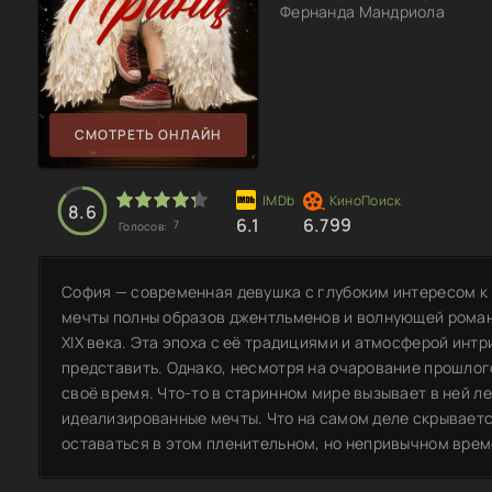
Фернанда Мандриола
СМОТРЕТЬ ОНЛАЙН
8.6
6.1
6.799
7
Голосов:
София — современная девушка с глубоким интересом к
мечты полны образов джентльменов и волнующей роман
XIX века. Эта эпоха с её традициями и атмосферой инт
представить. Однако, несмотря на очарование прошлого
своё время. Что-то в старинном мире вызывает в ней л
идеализированные мечты. Что на самом деле скрывается
оставаться в этом пленительном, но непривычном вре