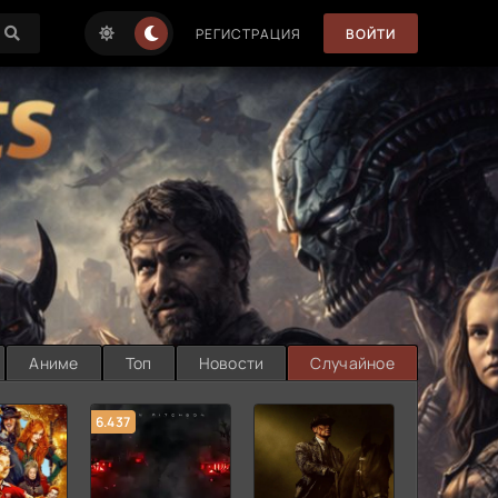
РЕГИСТРАЦИЯ
ВОЙТИ
Аниме
Топ
Новости
Случайное
6.437
7.187