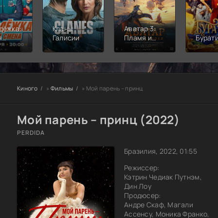
дёжка:
Кланы
Аватар 3:
я
Галисии
Пламя и
Бурат
а
пепел
Киного
»
Фильмы
» Мой парень – принц
Мой парень – принц (2022)
PERDIDA
Бразилия, 2022, 01:55
Режиссер:
Кэтрин Чедиак Путнэм,
Дин Лоу
Продюсер:
Андре Скаф, Магали
Ассенсу, Моника Франко,