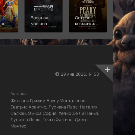
Военная
Острые
Чебура
ино
машина
козырьки:
2
Бессмертный
человек
29 янв 2026, 14:50
Актеры:
Жиована Грижиу, Бруну Монталеони,
Беатрис Арантис, Лусиана Паэс, Наталия
Фалкан, Эмира София, Хелио Де Ла Пенья,
Лусиньа Линш, Тьяго Хустино, Диего
Монтес