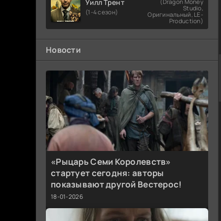
Уилл Трент
(Dragon Money
Studio,
(1-4 сезон)
Оригинальный, LE-
Production)
Новости
«Рыцарь Семи Королевств»
стартует сегодня: авторы
показывают другой Вестерос!
18-01-2026