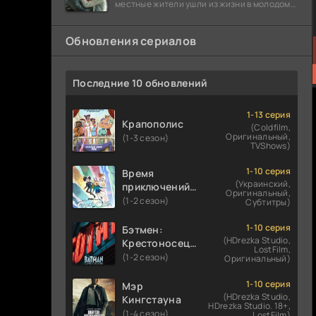
местные жители ушли из жизни в молодом
возрасте. Разговоры о взрывах атомной
бомбы
Обновления сериалов
Последние 10 обновлений
1-13 серия
Крапополис
(Coldfilm,
Оригинальный,
(1-3 сезон)
TVShows)
1-10 серия
Время
(Украинский,
приключений:
Оригинальный,
Фионна и Кейк
(1-2 сезон)
Субтитры)
1-10 серия
Бэтмен:
(HDrezka Studio,
Крестоносец в
LostFilm,
плаще
(1-2 сезон)
Оригинальный)
1-10 серия
Мэр
(HDrezka Studio,
Кингстауна
HDrezka Studio. 18+,
(1-4 сезон)
LostFilm)