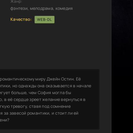
Жанр:
фэнтези, мелодрама, комедия
Качество:
WEB-DL
 романтическому миру Джейн Остин. Её
тики, но однажды она оказывается в начале
ригует больше, чем София могла бы
, в её сердце зреет желание вернуться в
егкую тревогу, ставя под сомнение
 за завесой романтики, и стоит ли ей
мени?