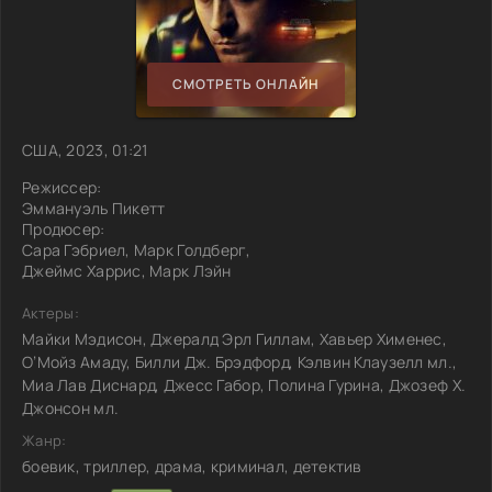
СМОТРЕТЬ ОНЛАЙН
США, 2023, 01:21
Режиссер:
Эммануэль Пикетт
Продюсер:
Сара Гэбриел, Марк Голдберг,
Джеймс Харрис, Марк Лэйн
Актеры:
Майки Мэдисон, Джералд Эрл Гиллам, Хавьер Хименес,
О’Мойз Амаду, Билли Дж. Брэдфорд, Кэлвин Клаузелл мл.,
Миа Лав Диснард, Джесс Габор, Полина Гурина, Джозеф Х.
Джонсон мл.
Жанр:
боевик, триллер, драма, криминал, детектив