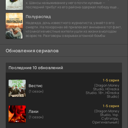
х. Шансы на выживание у него почти нулевые —
последний трибут из его района одержал победу еще
сорок
Полураспад
Надежда, дочь известного журналиста, узнаёт о его
смерти. На похоронах её привлекает внимание тот факт,
что многие местные жители ушли из жизни в молодом
возрасте. Разговоры о взрывах атомной бомбы
Обновления сериалов
Последние 10 обновлений
1-5 серия
Вестис
(Dragon Money
Studio, HDrezka
(1 сезон)
Studio. 18+, HDrezka
Studio)
1-5 серия
Лаки
(Dragon Money
Studio, Укр.
(1 сезон)
Субтитры,
Оригинальный)