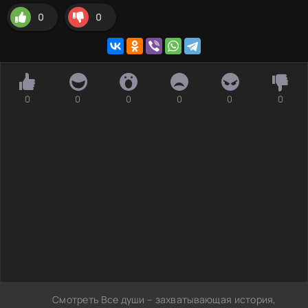
0
0
0
0
0
0
0
0
Смотреть Все души – захватывающая история,