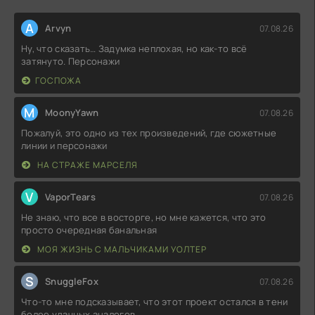
A
Arvyn
07.08.26
Ну, что сказать… Задумка неплохая, но как-то всё
затянуто. Персонажи
ГОСПОЖА
M
MoonyYawn
07.08.26
Пожалуй, это одно из тех произведений, где сюжетные
линии и персонажи
НА СТРАЖЕ МАРСЕЛЯ
V
VaporTears
07.08.26
Не знаю, что все в восторге, но мне кажется, что это
просто очередная банальная
МОЯ ЖИЗНЬ С МАЛЬЧИКАМИ УОЛТЕР
S
SnuggleFox
07.08.26
Что-то мне подсказывает, что этот проект остался в тени
более удачных аналогов.