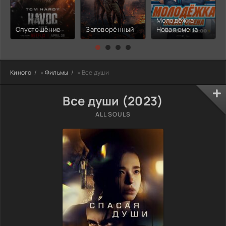
Молодёжка:
Опустошение
Заговорённый
Новая смена
Киного
»
Фильмы
» Все души
Все души (2023)
ALL SOULS