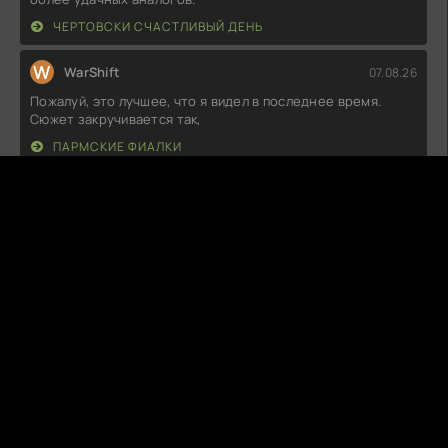
ЧЕРТОВСКИ СЧАСТЛИВЫЙ ДЕНЬ
W
WarShift
07.08.26
Пожалуй, это лучшее, что я видел в последнее время.
Сюжет закручивается так,
ПАРМСКИЕ ФИАЛКИ
S
SoulDancer
07.08.26
Не знаю, что на меня нашло, но каждая серия – как на
сердце тяжело. Сюжет
КАКИЕ КОРАБЛИ Я СЖЕГ