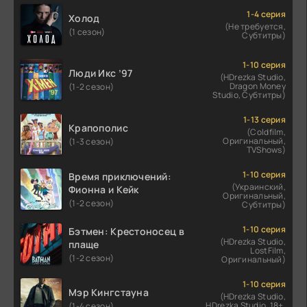
1-4 серия
Холод
(Не требуется,
(1 сезон)
Субтитры)
1-10 серия
Люди Икс ’97
(HDrezka Studio,
Dragon Money
(1-2 сезон)
Studio, Субтитры)
1-13 серия
Крапополис
(Coldfilm,
Оригинальный,
(1-3 сезон)
TVShows)
1-10 серия
Время приключений:
(Украинский,
Фионна и Кейк
Оригинальный,
(1-2 сезон)
Субтитры)
1-10 серия
Бэтмен: Крестоносец в
(HDrezka Studio,
плаще
LostFilm,
(1-2 сезон)
Оригинальный)
1-10 серия
Мэр Кингстауна
(HDrezka Studio,
HDrezka Studio. 18+,
(1-4 сезон)