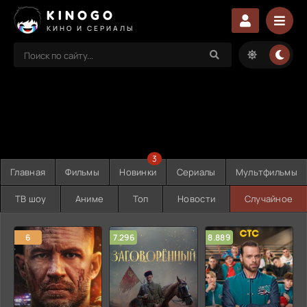
KINOGO
КИНО И СЕРИАЛЫ
3
Главная
Фильмы
Новинки
Сериалы
Мультфильмы
ТВ шоу
Аниме
Топ
Новости
Случайное
6
7.296
8.889