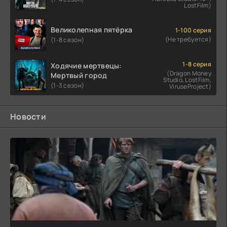
LostFilm)
Великолепная пятёрка
1-100 серия
(Не требуется)
(1-8 сезон)
1-8 серия
Ходячие мертвецы:
(Dragon Money
Мертвый город
Studio, LostFilm,
(1-3 сезон)
ViruseProject)
Новости