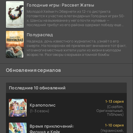
Голодные игры: Рассвет Жатвы
Молодой Хеймитч Эбернети из 12-го дистрикта
готовится к участию в легендарных Голодных играх 50-
х. Шансы на выживание у него почти нулевые —
последний трибут из его района одержал победу еще
сорок
Полураспад
Надежда, дочь известного журналиста, узнаёт о его
смерти. На похоронах её привлекает внимание тот факт,
что многие местные жители ушли из жизни в молодом
возрасте. Разговоры о взрывах атомной бомбы
Обновления сериалов
Последние 10 обновлений
1-13 серия
Крапополис
(Coldfilm,
Оригинальный,
(1-3 сезон)
TVShows)
1-10 серия
Время приключений:
(Украинский,
Фионна и Кейк