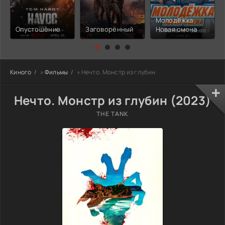
Молодёжка:
Опустошение
Заговорённый
Новая смена
Киного
»
Фильмы
» Нечто. Монстр из глубин
Нечто. Монстр из глубин (2023)
THE TANK