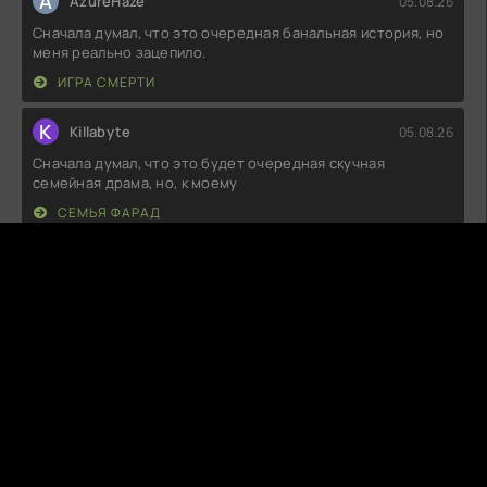
A
AzureHaze
05.08.26
Сначала думал, что это очередная банальная история, но
меня реально зацепило.
ИГРА СМЕРТИ
K
Killabyte
05.08.26
Сначала думал, что это будет очередная скучная
семейная драма, но, к моему
СЕМЬЯ ФАРАД
D
DripViolet
05.08.26
Ну, что сказать... Идея неплохая, но реализация хромает.
Сюжет местами слишком
ЗАГОВОР НА ОДИНОЧЕСТВО