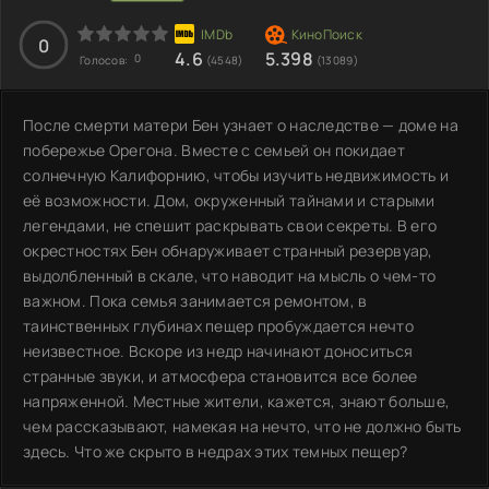
0
4.6
5.398
0
Голосов:
(4548)
(13089)
После смерти матери Бен узнает о наследстве — доме на
побережье Орегона. Вместе с семьей он покидает
солнечную Калифорнию, чтобы изучить недвижимость и
её возможности. Дом, окруженный тайнами и старыми
легендами, не спешит раскрывать свои секреты. В его
окрестностях Бен обнаруживает странный резервуар,
выдолбленный в скале, что наводит на мысль о чем-то
важном. Пока семья занимается ремонтом, в
таинственных глубинах пещер пробуждается нечто
неизвестное. Вскоре из недр начинают доноситься
странные звуки, и атмосфера становится все более
напряженной. Местные жители, кажется, знают больше,
чем рассказывают, намекая на нечто, что не должно быть
здесь. Что же скрыто в недрах этих темных пещер?