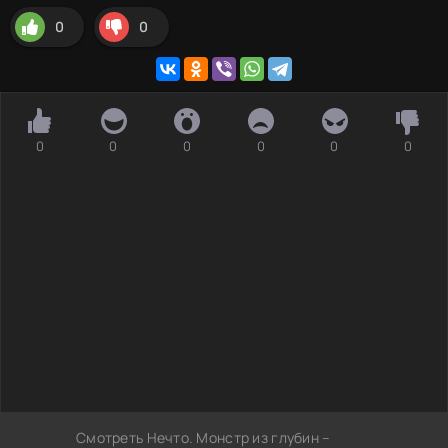
0
0
0
0
0
0
0
0
Смотреть Нечто. Монстр из глубин –