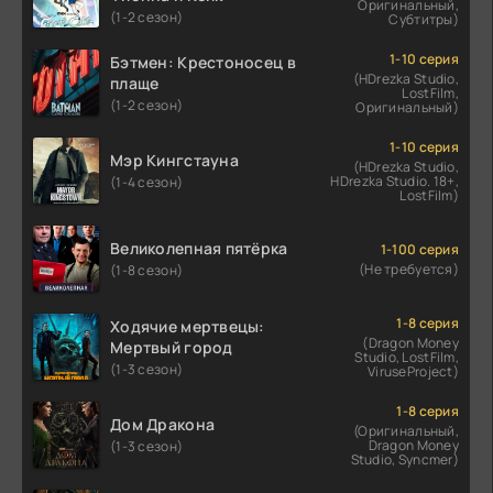
Оригинальный,
(1-2 сезон)
Субтитры)
1-10 серия
Бэтмен: Крестоносец в
(HDrezka Studio,
плаще
LostFilm,
(1-2 сезон)
Оригинальный)
1-10 серия
Мэр Кингстауна
(HDrezka Studio,
HDrezka Studio. 18+,
(1-4 сезон)
LostFilm)
Великолепная пятёрка
1-100 серия
(Не требуется)
(1-8 сезон)
1-8 серия
Ходячие мертвецы:
(Dragon Money
Мертвый город
Studio, LostFilm,
(1-3 сезон)
ViruseProject)
1-8 серия
Дом Дракона
(Оригинальный,
Dragon Money
(1-3 сезон)
Studio, Syncmer)