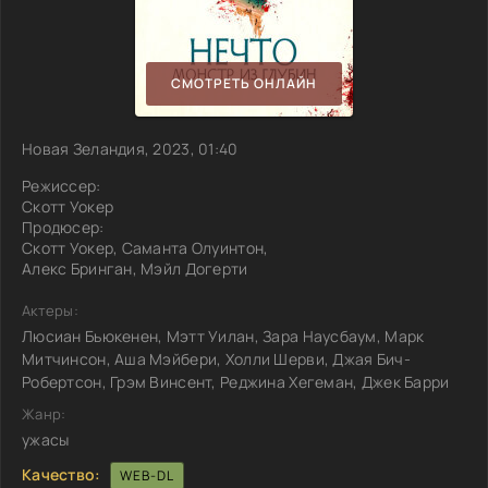
СМОТРЕТЬ ОНЛАЙН
Новая Зеландия, 2023, 01:40
Режиссер:
Скотт Уокер
Продюсер:
Скотт Уокер, Саманта Олуинтон,
Алекс Бринган, Мэйл Догерти
Актеры:
Люсиан Бьюкенен, Мэтт Уилан, Зара Наусбаум, Марк
Митчинсон, Аша Мэйбери, Холли Шерви, Джая Бич-
Робертсон, Грэм Винсент, Реджина Хегеман, Джек Барри
Жанр:
ужасы
Качество:
WEB-DL