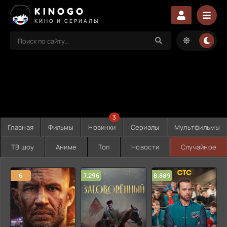
KINOGO
КИНО И СЕРИАЛЫ
3
Главная
Фильмы
Новинки
Сериалы
Мультфильмы
ТВ шоу
Аниме
Топ
Новости
Случайное
6
7.296
8.889