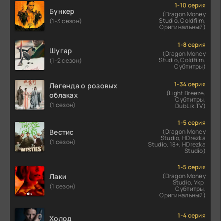
1-10 серия
Бункер
(Dragon Money
Studio, Coldfilm,
(1-3 сезон)
Оригинальный)
1-8 серия
Шугар
(Dragon Money
Studio, Coldfilm,
(1-2 сезон)
Субтитры)
1-34 серия
Легенда о розовых
(Light Breeze,
облаках
Субтитры,
(1 сезон)
DubLik.TV)
1-5 серия
Вестис
(Dragon Money
Studio, HDrezka
(1 сезон)
Studio. 18+, HDrezka
Studio)
1-5 серия
Лаки
(Dragon Money
Studio, Укр.
(1 сезон)
Субтитры,
Оригинальный)
1-4 серия
Холод