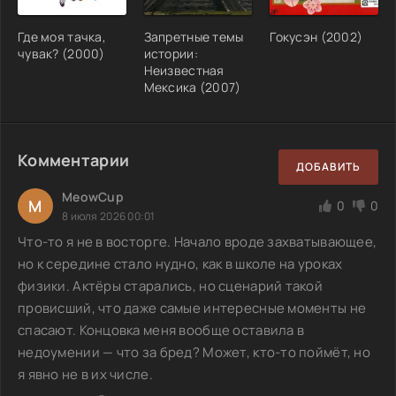
Где моя тачка,
Запретные темы
Гокусэн (2002)
чувак? (2000)
истории:
Неизвестная
Мексика (2007)
Комментарии
ДОБАВИТЬ
MeowCup
M
0
0
8 июля 2026 00:01
Что-то я не в восторге. Начало вроде захватывающее,
но к середине стало нудно, как в школе на уроках
физики. Актёры старались, но сценарий такой
провисший, что даже самые интересные моменты не
спасают. Концовка меня вообще оставила в
недоумении — что за бред? Может, кто-то поймёт, но
я явно не в их числе.