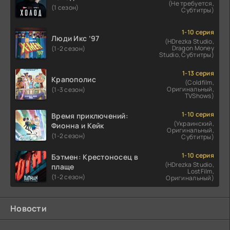
(Не требуется,
(1 сезон)
Субтитры)
1-10 серия
Люди Икс ’97
(HDrezka Studio,
Dragon Money
(1-2 сезон)
Studio, Субтитры)
1-13 серия
Крапополис
(Coldfilm,
Оригинальный,
(1-3 сезон)
TVShows)
1-10 серия
Время приключений:
(Украинский,
Фионна и Кейк
Оригинальный,
(1-2 сезон)
Субтитры)
1-10 серия
Бэтмен: Крестоносец в
(HDrezka Studio,
плаще
LostFilm,
(1-2 сезон)
Оригинальный)
Новости