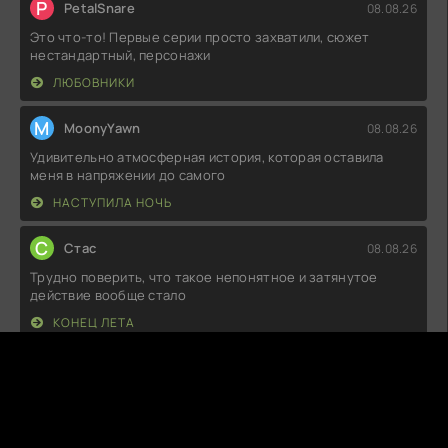
P
PetalSnare
08.08.26
Это что-то! Первые серии просто захватили, сюжет
нестандартный, персонажи
ЛЮБОВНИКИ
M
MoonyYawn
08.08.26
Удивительно атмосферная история, которая оставила
меня в напряжении до самого
НАСТУПИЛА НОЧЬ
С
Стас
08.08.26
Трудно поверить, что такое непонятное и затянутое
действие вообще стало
КОНЕЦ ЛЕТА
М
Милан
08.08.26
Не знаю, что все нахваливают, но мне не зашло. Сюжет
плоский, персонажи
ЗОЛОТАЯ КЛЕТКА