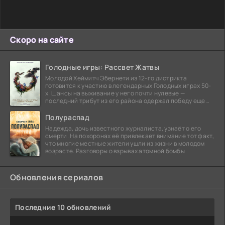
Скоро на сайте
Голодные игры: Рассвет Жатвы
Молодой Хеймитч Эбернети из 12-го дистрикта
готовится к участию в легендарных Голодных играх 50-
х. Шансы на выживание у него почти нулевые —
последний трибут из его района одержал победу еще
сорок
Полураспад
Надежда, дочь известного журналиста, узнаёт о его
смерти. На похоронах её привлекает внимание тот факт,
что многие местные жители ушли из жизни в молодом
возрасте. Разговоры о взрывах атомной бомбы
Обновления сериалов
Последние 10 обновлений