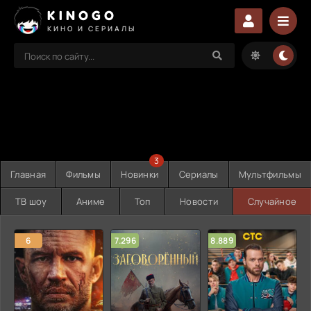
KINOGO
КИНО И СЕРИАЛЫ
3
Главная
Фильмы
Новинки
Сериалы
Мультфильмы
ТВ шоу
Аниме
Топ
Новости
Случайное
6
7.296
8.889