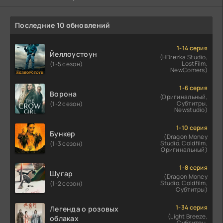
Последние 10 обновлений
1-14 серия
Йеллоустоун
(HDrezka Studio,
LostFilm,
(1-5 сезон)
NewComers)
1-6 серия
Ворона
(Оригинальный,
Субтитры,
(1-2 сезон)
Newstudio)
1-10 серия
Бункер
(Dragon Money
Studio, Coldfilm,
(1-3 сезон)
Оригинальный)
1-8 серия
Шугар
(Dragon Money
Studio, Coldfilm,
(1-2 сезон)
Субтитры)
1-34 серия
Легенда о розовых
(Light Breeze,
облаках
Субтитры,