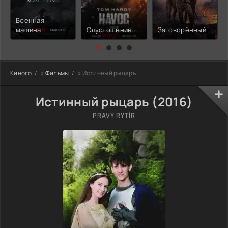
Военная
машина
Опустошение
Заговорённый
Киного
»
Фильмы
» Истинный рыцарь
Истинный рыцарь (2016)
PRAVÝ RYTÍR