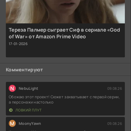
Тереза Палмер сыграет Сиф в сериале «God
of War» от Amazon Prime Video
17-01-2026
Комментируют
N
NebuLight
09.08.26
Обожаю этот проект! Сюжет захватывает с первой серии,
а персонажи настолько
ЛОВКИЙ ПЛУТ
M
MoonyYawn
09.08.26