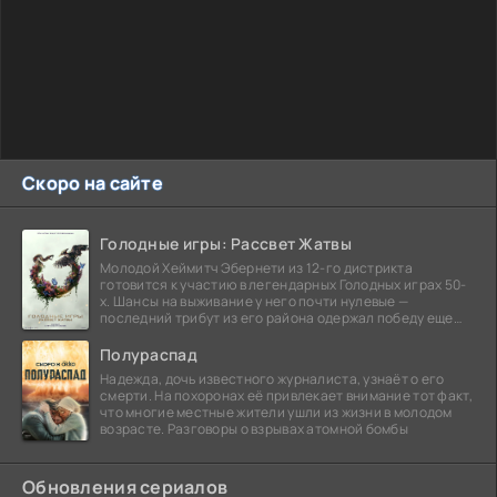
Скоро на сайте
Голодные игры: Рассвет Жатвы
Молодой Хеймитч Эбернети из 12-го дистрикта
готовится к участию в легендарных Голодных играх 50-
х. Шансы на выживание у него почти нулевые —
последний трибут из его района одержал победу еще
сорок
Полураспад
Надежда, дочь известного журналиста, узнаёт о его
смерти. На похоронах её привлекает внимание тот факт,
что многие местные жители ушли из жизни в молодом
возрасте. Разговоры о взрывах атомной бомбы
Обновления сериалов