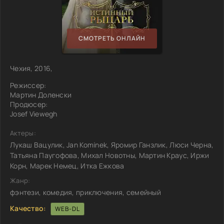
СМОТРЕТЬ ОНЛАЙН
Чехия, 2016,
Режиссер:
Мартин Доленски
Продюсер:
Josef Viewegh
Актеры:
Лукаш Вацулик, Jan Komínek, Яромир Ганзлик, Люси Черна,
Татьяна Паугофова, Михал Новотны, Мартин Краус, Иржи
Корн, Марек Немец, Итка Ежкова
Жанр:
фэнтези, комедия, приключения, семейный
Качество:
WEB-DL