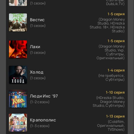
(1 сезон)
DubLik.TV)
1-5 серия
Вестис
(Dragon Money
Studio, HDrezka
(1 сезон)
Studio. 18+, HDrezka
Studio)
1-5 серия
Лаки
(Dragon Money
Studio, Укр.
(1 сезон)
Субтитры,
Оригинальный)
1-4 серия
Холод
(Не требуется,
(1 сезон)
Субтитры)
1-10 серия
Люди Икс ’97
(HDrezka Studio,
Dragon Money
(1-2 сезон)
Studio, Субтитры)
1-13 серия
Крапополис
(Coldfilm,
Оригинальный,
(1-3 сезон)
TVShows)