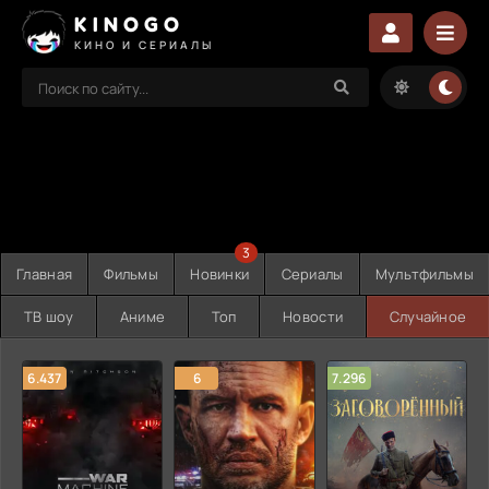
KINOGO
КИНО И СЕРИАЛЫ
3
Главная
Фильмы
Новинки
Сериалы
Мультфильмы
ТВ шоу
Аниме
Топ
Новости
Случайное
6.437
6
7.296