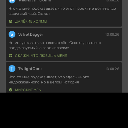
W
WildNova Fluxerra
10.08.26
Что-то мне подсказывает, что этот проект не дотянул до
своих амбиций. Сюжет
ДАЛЁКИЕ ХОЛМЫ
V
VelvetDagger
10.08.26
Не могу сказать, что впечатлён. Сюжет довольно
предсказуемый, а герои плоские.
СКАЖИ, ЧТО ЛЮБИШЬ МЕНЯ
T
TwilightCore
10.08.26
Что-то мне подсказывает, что здесь много
недосказанного, но в целом, история
МИРСКИЕ УЗЫ
S
SilentReticle
10.08.26
Не знаю, какой восторг вызывают все эти повороты
сюжета, но для меня это больше
ПАРА ПО СОСЕДСТВУ