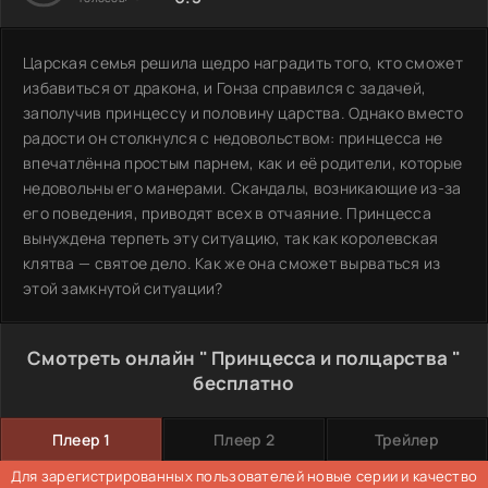
Царская семья решила щедро наградить того, кто сможет
избавиться от дракона, и Гонза справился с задачей,
заполучив принцессу и половину царства. Однако вместо
радости он столкнулся с недовольством: принцесса не
впечатлённа простым парнем, как и её родители, которые
недовольны его манерами. Скандалы, возникающие из-за
его поведения, приводят всех в отчаяние. Принцесса
вынуждена терпеть эту ситуацию, так как королевская
клятва — святое дело. Как же она сможет вырваться из
этой замкнутой ситуации?
Смотреть онлайн " Принцесса и полцарства "
бесплатно
Плеер 1
Плеер 2
Трейлер
Для зарегистрированных пользователей новые серии и качество