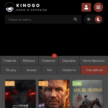
KINOGO
КИНО И СЕРИАЛЫ
3
Главная
Фильмы
Новинки
Сериалы
Мультфильмы
ТВ шоу
Аниме
Топ
Новости
Случайное
6.437
6
7.296