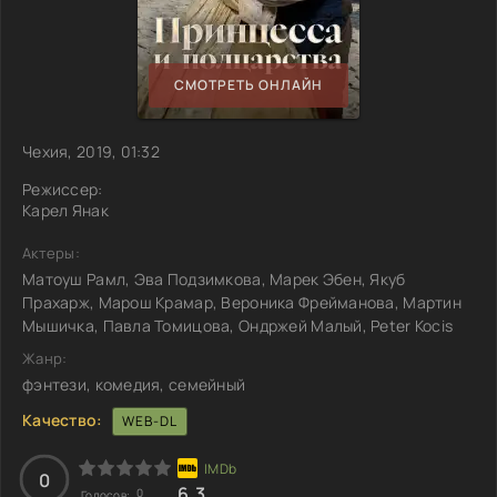
СМОТРЕТЬ ОНЛАЙН
Чехия, 2019, 01:32
Режиссер:
Карел Янак
Актеры:
Матоуш Рамл, Эва Подзимкова, Марек Эбен, Якуб
Прахарж, Марош Крамар, Вероника Фрейманова, Мартин
Мышичка, Павла Томицова, Ондржей Малый, Peter Kocis
Жанр:
фэнтези, комедия, семейный
Качество:
WEB-DL
0
6.3
0
Голосов: