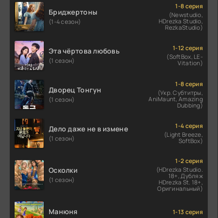
1-8 серия
Бриджертоны
(Newstudio,
HDrezka Studio,
(1-4 сезон)
RezkaStudio)
1-12 серия
Эта чёртова любовь
(SoftBox, LE-
(1 сезон)
Vitation)
1-8 серия
Дворец Тонгун
(Укр. Субтитры,
AniMaunt, Amazing
(1 сезон)
Dubbing)
1-4 серия
Дело даже не в измене
(Light Breeze,
(1 сезон)
SoftBox)
1-2 серия
Осколки
(HDrezka Studio.
18+, Дубляж
(1 сезон)
HDrezka St. 18+,
Оригинальный)
Манюня
1-13 серия