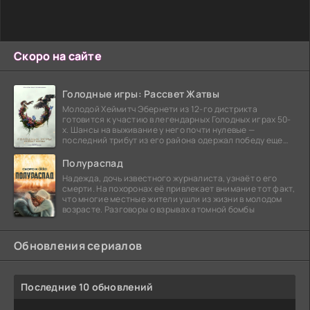
Скоро на сайте
Голодные игры: Рассвет Жатвы
Молодой Хеймитч Эбернети из 12-го дистрикта
готовится к участию в легендарных Голодных играх 50-
х. Шансы на выживание у него почти нулевые —
последний трибут из его района одержал победу еще
сорок
Полураспад
Надежда, дочь известного журналиста, узнаёт о его
смерти. На похоронах её привлекает внимание тот факт,
что многие местные жители ушли из жизни в молодом
возрасте. Разговоры о взрывах атомной бомбы
Обновления сериалов
Последние 10 обновлений