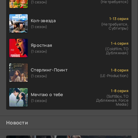
(Не требуется)
(1 сезон)
1-13 серия
Коп-звезда
(Не требуется,
(1 сезон)
Субтитры)
1-4 серия
Яростная
(Coldfilm, ТО
(1 сезон)
Дубляжная)
Стерлинг-Поинт
1-8 серия
(LE-Production)
(1 сезон)
1-8 серия
Мечтаю о тебе
(SoftBox, ТО
Дубляжная, Force
(1 сезон)
Media)
Новости