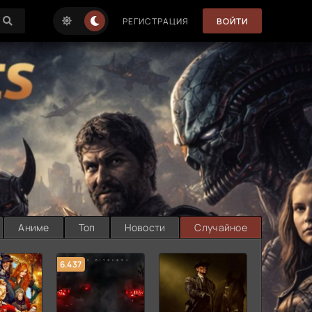
РЕГИСТРАЦИЯ
ВОЙТИ
Аниме
Топ
Новости
Случайное
6.437
7.187