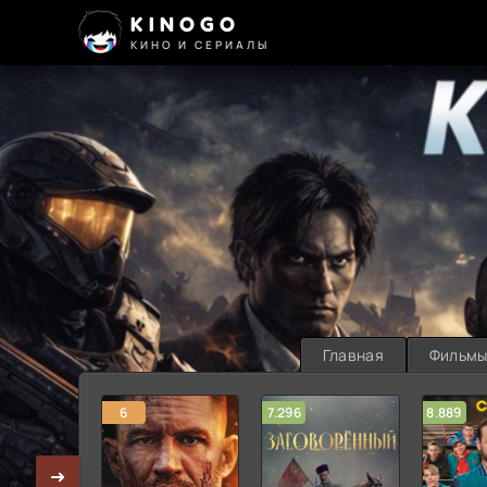
KINOGO
КИНО И СЕРИАЛЫ
Главная
Фильм
6
7.296
8.889