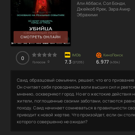
Али Аббаси, Сол Бонди,
Джейкоб Ярек, Зара Амир
Эбрахими
СМОТРЕТЬ ОНЛАЙН
0
7.3
6.977
0
Голосов:
(27235)
(4304)
Саид, образцовый семьянин, решает, что его призвание
Он считает себя проводником воли высших сил и рвется
мнению, оскверняют город. Но его жестокие действия 
жители, поглощенные своими заботами, остаются равн
походу. Саид начинает сомневаться в правильности сво
приводит к новой жертве. Что произойдет, если он сто
которого совершенно не ожидал?