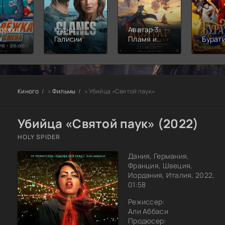
дёжка:
Кланы
Аватар 3:
я
Галисии
Пламя и
Бурат
а
пепел
Киного
»
Фильмы
» Убийца «Святой паук»
Убийца «Святой паук» (2022)
HOLY SPIDER
Дания, Германия,
Франция, Швеция,
Иордания, Италия, 2022,
01:58
Режиссер:
Али Аббаси
Продюсер: