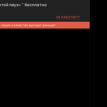
той паук» " бесплатно
НЕ РАБОТАЕТ?
 серии и качество выходит раньше!