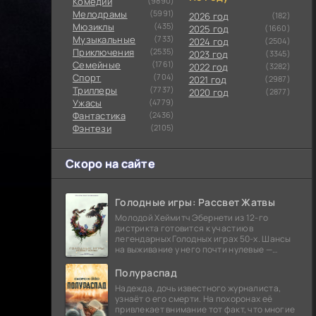
Комедии
(9890)
Мелодрамы
(5991)
2026 год
(182)
Мюзиклы
(435)
2025 год
(1660)
Музыкальные
(733)
2024 год
(2504)
Приключения
(2535)
2023 год
(3345)
Семейные
(1761)
2022 год
(3282)
Cпорт
(704)
2021 год
(2987)
Триллеры
(7737)
2020 год
(2877)
Ужасы
(4779)
Фантастика
(2436)
Фэнтези
(2105)
Скоро на сайте
Голодные игры: Рассвет Жатвы
Молодой Хеймитч Эбернети из 12-го
дистрикта готовится к участию в
легендарных Голодных играх 50-х. Шансы
на выживание у него почти нулевые —
последний трибут из его района одержал
победу еще сорок
Полураспад
Надежда, дочь известного журналиста,
узнаёт о его смерти. На похоронах её
привлекает внимание тот факт, что многие