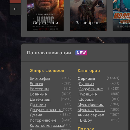
Моло
Опустошение
Заговорённый
Нова
смен
Панель навигации
Жанры фильмов
Категория
Биография
(1485)
Сериалы
(14649)
Боевик
(5281)
Русские
(4511)
Вестерны
(412)
Зарубежные
(14283)
Военные
(1095)
Турецкие
(565)
Детективы
(2696)
Дорамы
(180)
Детские
(43)
Мультфильмы
(1789)
Документальные
(1057)
Мультсериалы
(1280)
Драма
(16544)
Аниме сериал
(1397)
Исторические
(1396)
ТВ-Шоу
(627)
Короткометражки
(317)
По году