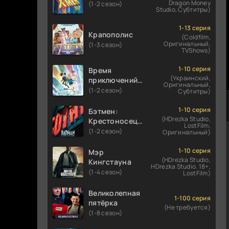
Dragon Money
(1-2 сезон)
Studio, Субтитры)
1-13 серия
Крапополис
(Coldfilm,
Оригинальный,
(1-3 сезон)
TVShows)
1-10 серия
Время
(Украинский,
приключений:
Оригинальный,
Фионна и Кейк
(1-2 сезон)
Субтитры)
1-10 серия
Бэтмен:
(HDrezka Studio,
Крестоносец в
LostFilm,
плаще
(1-2 сезон)
Оригинальный)
1-10 серия
Мэр
(HDrezka Studio,
Кингстауна
HDrezka Studio. 18+,
(1-4 сезон)
LostFilm)
Великолепная
1-100 серия
пятёрка
(Не требуется)
(1-8 сезон)