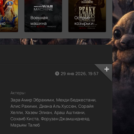
Военная
Острые
Чебура
ино
машина
козырьки:
2
Бессмертный
человек
29 янв 2026, 19:57
Актеры:
Зара Амир Эбрахими, Мехди Беджестани,
Алис Рахими, Диана Аль Хуссен, Сорайя
Хелли, Хазем Элиан, Араш Аштиани,
Сохаиб Киста, Форузан Джамшиднеяд,
Марьям Талеб