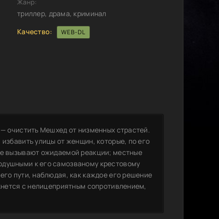
Жанр:
триллер, драма, криминал
Качество:
WEB-DL
 — очистить Мешхед от низменных страстей.
 избавить улицы от женщин, которые, по его
не вызывают ожидаемой реакции; местные
одушными к его самозваному крестовому
его пути, наблюдая, как каждое его решение
лкнется с нелицеприятным сопротивлением,