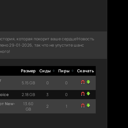
стория, которая покорит ваше сердце!Новость
но 29-01-2026, так что не упустите шанс
ного!
Размер
Сиды
Пиры
Скачать
т
5.15 GB
0
0
Voice
2.18 GB
3
0
 от New-
13.60
2
1
GB