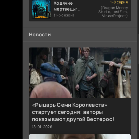
1-8 серия
Ходячие
(Dragon Money
мертвецы:
Studio, LostFilm,
Мертвый
(1-3 сезон)
ViruseProject)
город
Новости
«Рыцарь Семи Королевств»
стартует сегодня: авторы
показывают другой Вестерос!
18-01-2026