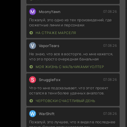
M
MoonyYawn
07.08.26
Пожалуй, это одно из тех произведений, где
сюжетные линии и персонажи
НА СТРАЖЕ МАРСЕЛЯ
V
VaporTears
07.08.26
Не знаю, что все в восторге, но мне кажется,
что это просто очередная банальная
МОЯ ЖИЗНЬ С МАЛЬЧИКАМИ УОЛТЕР
S
SnuggleFox
07.08.26
Что-то мне подсказывает, что этот проект
остался в тени более удачных аналогов.
ЧЕРТОВСКИ СЧАСТЛИВЫЙ ДЕНЬ
W
WarShift
07.08.26
Пожалуй, это лучшее, что я видел в последнее
время. Сюжет закручивается так,