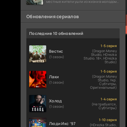
местные жители ушли из жизни в молодом
возрасте. Разговоры о взрывах атомной
бомбы
Обновления сериалов
Последние 10 обновлений
1-5 серия
Вестис
(Dragon Money
Studio, HDrezka
(1 сезон)
Studio. 18+, HDrezka
Studio)
1-5 серия
Лаки
(Dragon Money
Studio, Укр.
(1 сезон)
Субтитры,
Оригинальный)
1-4 серия
Холод
(Не требуется,
(1 сезон)
Субтитры)
1-10 серия
Люди Икс ’97
(HDrezka Studio,