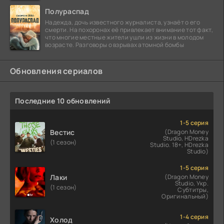
сорок
Полураспад
Надежда, дочь известного журналиста, узнаёт о его
смерти. На похоронах её привлекает внимание тот факт,
что многие местные жители ушли из жизни в молодом
возрасте. Разговоры о взрывах атомной бомбы
Обновления сериалов
Последние 10 обновлений
1-5 серия
Вестис
(Dragon Money
Studio, HDrezka
(1 сезон)
Studio. 18+, HDrezka
Studio)
1-5 серия
Лаки
(Dragon Money
Studio, Укр.
(1 сезон)
Субтитры,
Оригинальный)
1-4 серия
Холод