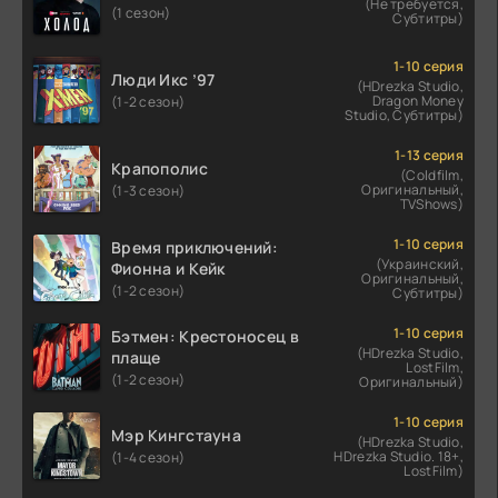
(Не требуется,
(1 сезон)
Субтитры)
1-10 серия
Люди Икс ’97
(HDrezka Studio,
Dragon Money
(1-2 сезон)
Studio, Субтитры)
1-13 серия
Крапополис
(Coldfilm,
Оригинальный,
(1-3 сезон)
TVShows)
1-10 серия
Время приключений:
(Украинский,
Фионна и Кейк
Оригинальный,
(1-2 сезон)
Субтитры)
1-10 серия
Бэтмен: Крестоносец в
(HDrezka Studio,
плаще
LostFilm,
(1-2 сезон)
Оригинальный)
1-10 серия
Мэр Кингстауна
(HDrezka Studio,
HDrezka Studio. 18+,
(1-4 сезон)
LostFilm)