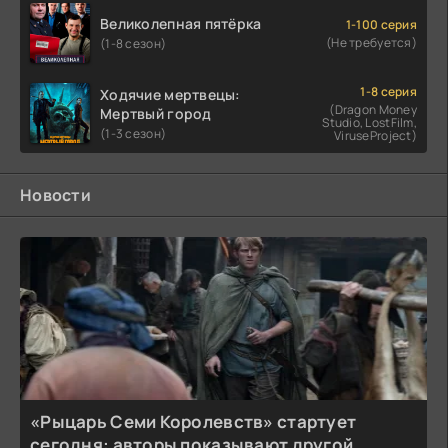
Великолепная пятёрка
1-100 серия
(Не требуется)
(1-8 сезон)
1-8 серия
Ходячие мертвецы:
(Dragon Money
Мертвый город
Studio, LostFilm,
(1-3 сезон)
ViruseProject)
Новости
«Рыцарь Семи Королевств» стартует
сегодня: авторы показывают другой