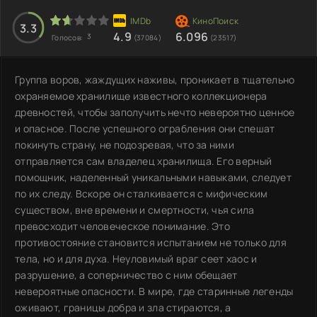
3.3
4.9
6.096
3
Голосов:
(37084)
(23517)
Группа воров, жаждущих наживы, проникает в тщательно
охраняемое хранилище известного коллекционера
древностей, чтобы заполучить нечто невероятно ценное
и опасное. После успешного ограбления они спешат
покинуть страну, не подозревая, что за ними
отправляется сам владелец хранилища. Его верный
помощник, наделенный уникальными навыками, следует
по их следу. Вскоре он сталкивается с мифическим
существом, вне времени и смертности, чья сила
превосходит человеческое понимание. Это
противостояние становится испытанием не только для
тела, но и для духа. Неуловимый враг сеет хаос и
разрушение, а соперничество с ним обещает
невероятные опасности. В мире, где старинные легенды
оживают, границы добра и зла стираются, а