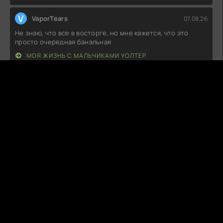
V
VaporTears
07.08.26
Не знаю, что все в восторге, но мне кажется, что это
просто очередная банальная
МОЯ ЖИЗНЬ С МАЛЬЧИКАМИ УОЛТЕР
S
SnuggleFox
07.08.26
Что-то мне подсказывает, что этот проект остался в тени
более удачных аналогов.
ЧЕРТОВСКИ СЧАСТЛИВЫЙ ДЕНЬ