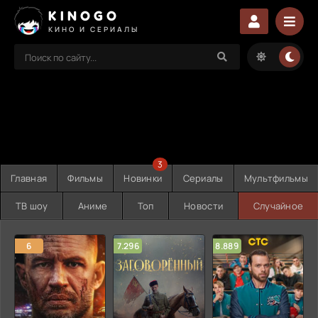
KINOGO
КИНО И СЕРИАЛЫ
3
Главная
Фильмы
Новинки
Сериалы
Мультфильмы
ТВ шоу
Аниме
Топ
Новости
Случайное
6
7.296
8.889