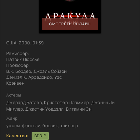
СМОТРЕТЬ ОНЛАЙН
США, 2000, 01:39
Режиссер:
Патрик Люссье
Продюсер:
В.К. Бордер, Джоэль Сойзон,
Дэниэл К. Арредондо, Уэс
Крэйвен
Актеры:
Джерард Батлер, Кристофер Пламмер, Джонни Ли
Миллер, Джастин Уоддэлл, Витамин Си
Жанр:
ужасы, фэнтези, боевик, триллер
Качество:
BDRIP