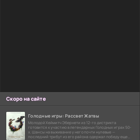
Скоро на сайте
Голодные игры: Рассвет Жатвы
Молодой Хеймитч Эбернети из 12-го дистрикта
готовится к участию в легендарных Голодных играх 50-
х. Шансы на выживание у него почти нулевые —
последний трибут из его района одержал победу еще