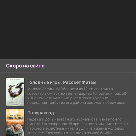
Скоро на сайте
Голодные игры: Рассвет Жатвы
Молодой Хеймитч Эбернети из 12-го дистрикта
готовится к участию в легендарных Голодных играх 50-
х. Шансы на выживание у него почти нулевые —
последний трибут из его района одержал победу еще
сорок
Полураспад
Надежда, дочь известного журналиста, узнаёт о его
смерти. На похоронах её привлекает внимание тот факт,
что многие местные жители ушли из жизни в молодом
возрасте. Разговоры о взрывах атомной бомбы