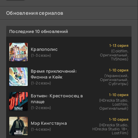
Обновления сериалов
Последние 10 обновлений
1-13 серия
Крапополис
(Coldfilm,
Оригинальный,
(1-3 сезон)
TVShows)
1-10 серия
Время приключений:
(Украинский,
Фионна и Кейк
Оригинальный,
(1-2 сезон)
Субтитры)
1-10 серия
Бэтмен: Крестоносец в
(HDrezka Studio,
плаще
LostFilm,
(1-2 сезон)
Оригинальный)
1-10 серия
Мэр Кингстауна
(HDrezka Studio,
HDrezka Studio. 18+,
(1-4 сезон)
LostFilm)