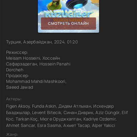
СМОТРЕТЬ ОНЛАЙН
Турция, Азербайджан, 2024, 01:20
Режиссер:
Meisam Hosseini, Хоссейн
Сафарзадеган, Hossein Panahi
Dorcheh
Продюсер:
Mohammad Mahdi Mashkoori,
Saeed Jawad
Актеры:
Figen Aksoy, Funda Askin, Дидем Атлыхан, Искендер
Бааджылар, Levent Bitecik, Синан Диврик, Aziz Güngör, Elif
Koc, Tarkan Koç, Мюге Оруджкаптан, Kadriye Ozdemir,
Ahmet Sancar, Esra Sasma, Ахмет Тасар, Alper Yakici
Жанр: