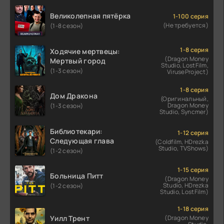
Великолепная пятёрка
1-100 серия
(Не требуется)
(1-8 сезон)
1-8 серия
Ходячие мертвецы:
(Dragon Money
Мертвый город
Studio, LostFilm,
(1-3 сезон)
ViruseProject)
1-8 серия
Дом Дракона
(Оригинальный,
Dragon Money
(1-3 сезон)
Studio, Syncmer)
Библиотекари:
1-12 серия
Следующая глава
(Coldfilm, HDrezka
Studio, TVShows)
(1-2 сезон)
1-15 серия
Больница Питт
(Dragon Money
Studio, HDrezka
(1-2 сезон)
Studio, LostFilm)
1-18 серия
Уилл Трент
(Dragon Money