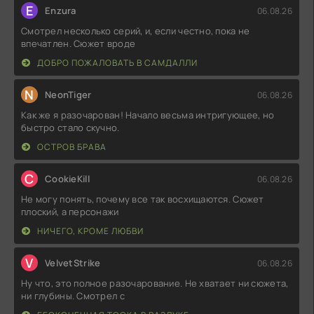
E
Enzura
06.08.26
Смотрел несколько серий, и, если честно, пока не
впечатлен. Сюжет вроде
ДОБРО ПОЖАЛОВАТЬ В САМДАЛЛИ
N
NeonTiger
06.08.26
Как же я разочарован! Начало весьма интригующее, но
быстро стало скучно.
ОСТРОВ БРАВА
C
CookieKill
06.08.26
Не могу понять, почему все так восхищаются. Сюжет
плоский, а персонажи
НИЧЕГО, КРОМЕ ЛЮБВИ
V
VelvetStrike
06.08.26
Ну что, это полное разочарование. Не хватает ни сюжета,
ни глубины. Смотрел с