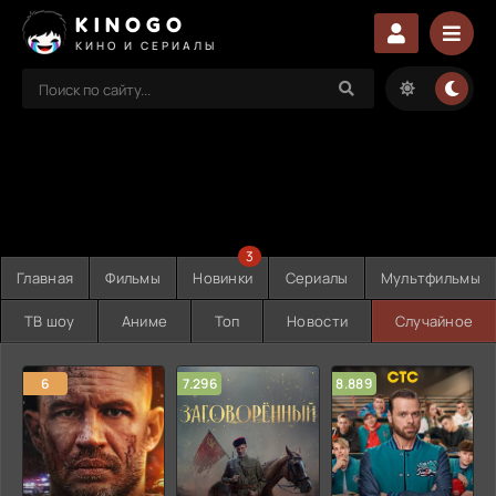
KINOGO
КИНО И СЕРИАЛЫ
3
Главная
Фильмы
Новинки
Сериалы
Мультфильмы
ТВ шоу
Аниме
Топ
Новости
Случайное
6
7.296
8.889