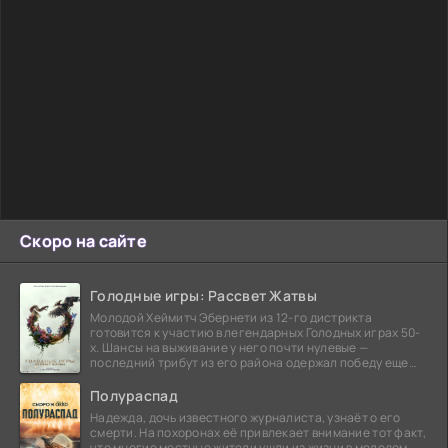
Скоро на сайте
Голодные игры: Рассвет Жатвы
Молодой Хеймитч Эбернети из 12-го дистрикта
готовится к участию в легендарных Голодных играх 50-
х. Шансы на выживание у него почти нулевые —
последний трибут из его района одержал победу еще
сорок
Полураспад
Надежда, дочь известного журналиста, узнаёт о его
смерти. На похоронах её привлекает внимание тот факт,
что многие местные жители ушли из жизни в молодом