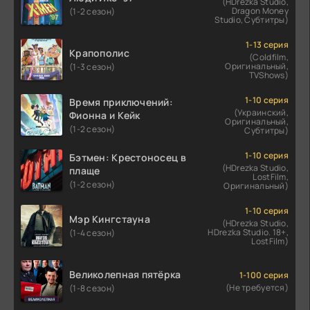
(HDrezka Studio,
Dragon Money
(1-2 сезон)
Studio, Субтитры)
1-13 серия
Крапополис
(Coldfilm,
Оригинальный,
(1-3 сезон)
TVShows)
1-10 серия
Время приключений:
(Украинский,
Фионна и Кейк
Оригинальный,
(1-2 сезон)
Субтитры)
1-10 серия
Бэтмен: Крестоносец в
(HDrezka Studio,
плаще
LostFilm,
(1-2 сезон)
Оригинальный)
1-10 серия
Мэр Кингстауна
(HDrezka Studio,
HDrezka Studio. 18+,
(1-4 сезон)
LostFilm)
Великолепная пятёрка
1-100 серия
(Не требуется)
(1-8 сезон)