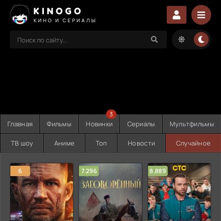
KINOGO
КИНО И СЕРИАЛЫ
3
Главная
Фильмы
Новинки
Сериалы
Мультфильмы
ТВ шоу
Аниме
Топ
Новости
Случайное
6
7.296
8.889