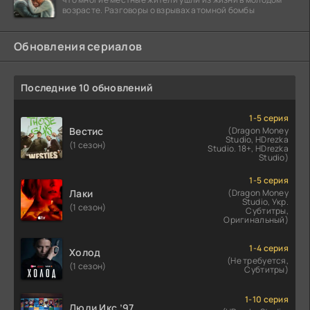
возрасте. Разговоры о взрывах атомной бомбы
Обновления сериалов
Последние 10 обновлений
1-5 серия
Вестис
(Dragon Money
Studio, HDrezka
(1 сезон)
Studio. 18+, HDrezka
Studio)
1-5 серия
Лаки
(Dragon Money
Studio, Укр.
(1 сезон)
Субтитры,
Оригинальный)
1-4 серия
Холод
(Не требуется,
(1 сезон)
Субтитры)
1-10 серия
Люди Икс ’97