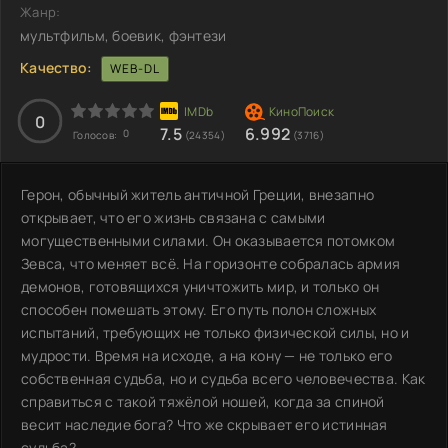
Жанр:
мультфильм, боевик, фэнтези
Качество:
WEB-DL
0
7.5
6.992
0
Голосов:
(24354)
(3716)
Герон, обычный житель античной Греции, внезапно
открывает, что его жизнь связана с самыми
могущественными силами. Он оказывается потомком
Зевса, что меняет всё. На горизонте собралась армия
демонов, готовящихся уничтожить мир, и только он
способен помешать этому. Его путь полон сложных
испытаний, требующих не только физической силы, но и
мудрости. Время на исходе, а на кону — не только его
собственная судьба, но и судьба всего человечества. Как
справиться с такой тяжёлой ношей, когда за спиной
весит наследие бога? Что же скрывает его истинная
судьба?