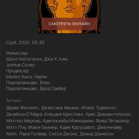
СМОТРЕТЬ ОНЛАЙН
США, 2020, 00:30
Режиссер:
Шант Нигогосян, Джэ Х. Ким,
Joshua Covey
Продюсер:
Майкл Хьюз, Чарли
Парлапанидес, Влас
Парлапанидес, Брэд Гребер
Актеры:
Дерек Филлипс, Джессика Хенвик, Илайс Туфексис,
Джейсон О’Мара, Клаудия Кристиан, Крис Диамантополос,
Мэттью Мерсер, Адетокумбо Маккормак, Фред Таташиор,
Мэтт Лоу, Мэми Гаммер, Адам Кроусделл, Дженнифер
Хейл, Лара Пулвер, Сисси Джонс, Дэвид Шонесси