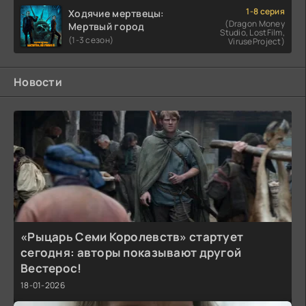
1-8 серия
Ходячие мертвецы:
(Dragon Money
Мертвый город
Studio, LostFilm,
(1-3 сезон)
ViruseProject)
Новости
«Рыцарь Семи Королевств» стартует
сегодня: авторы показывают другой
Вестерос!
18-01-2026