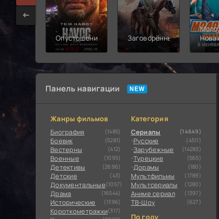
Моло
Опустошение
Заговорённый
Нова
смен
Панель навигации
Жанры фильмов
Категория
Биография
(1485)
Сериалы
(14649)
Боевик
(5281)
Русские
(4511)
Вестерны
(412)
Зарубежные
(14283)
Военные
(1095)
Турецкие
(565)
Детективы
(2696)
Дорамы
(180)
Детские
(43)
Мультфильмы
(1789)
Документальные
(1057)
Мультсериалы
(1280)
Драма
(16544)
Аниме сериал
(1397)
Исторические
(1396)
ТВ-Шоу
(627)
Короткометражки
(317)
По году