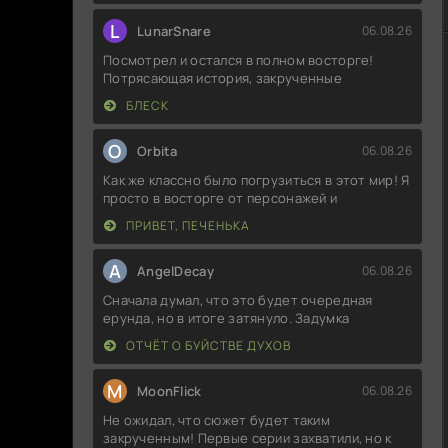
L
LunarSnare
06.08.26
Посмотрел и остался в полном восторге!
Потрясающая история, закрученные
БЛЕСК
O
Orbita
06.08.26
Как же классно было погрузиться в этот мир! Я
просто в восторге от персонажей и
ПРИВЕТ, ПЕЧЕНЬКА
A
AngelDecay
06.08.26
Сначала думал, что это будет очередная
ерунда, но в итоге затянуло. Задумка
ОТЧЁТ О БУЙСТВЕ ДУХОВ
M
MoonFlick
06.08.26
Не ожидал, что сюжет будет таким
закрученным! Первые серии захватили, но к