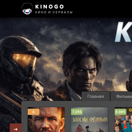
KINOGO
КИНО И СЕРИАЛЫ
Главная
Фильм
6
7.296
8.889