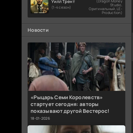
Уилл Трент
(Dragon Money
Studio,
(1-4 сезон)
Оригинальный, LE-
Production)
Новости
«Рыцарь Семи Королевств»
стартует сегодня: авторы
показывают другой Вестерос!
18-01-2026