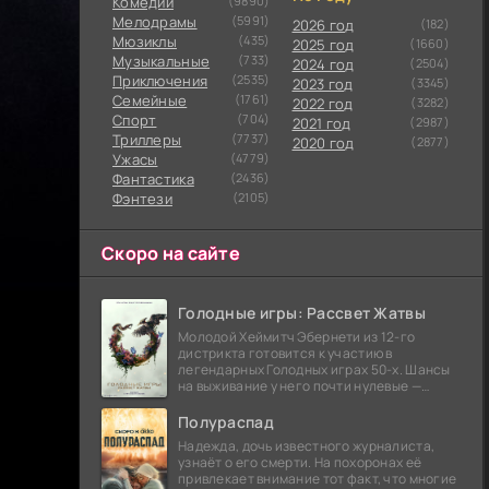
Комедии
(9890)
Мелодрамы
(5991)
2026 год
(182)
Мюзиклы
(435)
2025 год
(1660)
Музыкальные
(733)
2024 год
(2504)
Приключения
(2535)
2023 год
(3345)
Семейные
(1761)
2022 год
(3282)
Cпорт
(704)
2021 год
(2987)
Триллеры
(7737)
2020 год
(2877)
Ужасы
(4779)
Фантастика
(2436)
Фэнтези
(2105)
Скоро на сайте
Голодные игры: Рассвет Жатвы
Молодой Хеймитч Эбернети из 12-го
дистрикта готовится к участию в
легендарных Голодных играх 50-х. Шансы
на выживание у него почти нулевые —
последний трибут из его района одержал
победу еще сорок
Полураспад
Надежда, дочь известного журналиста,
узнаёт о его смерти. На похоронах её
привлекает внимание тот факт, что многие