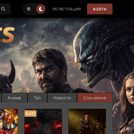
РЕГИСТРАЦИЯ
ВОЙТИ
Аниме
Топ
Новости
Случайное
6.437
7.187