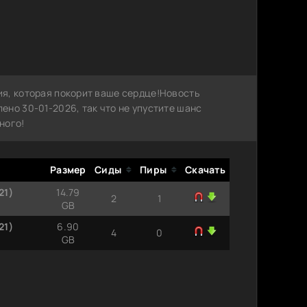
я, которая покорит ваше сердце!Новость
но 30-01-2026, так что не упустите шанс
ного!
Размер
Сиды
Пиры
Скачать
21)
14.79
2
1
GB
21)
6.90
4
0
GB