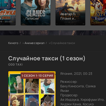
дёжка:
Кланы
Аватар 3:
я
Галисии
Пламя и
Бурат
а
пепел
Киного
»
Аниме сериал
» Случайное такси
Случайное такси (1 сезон)
ODD TAXI
Япония, 2021, 00:23
1 СЕЗОН 1-13 СЕРИЯ
Режиссер:
Баку Киносита, Саяка
Ямаи
Продюсер:
Ая Иидзука, Хирофуми Ито,
Хидэки Кама, Косукэ