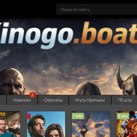
3
ы
Новинки
Сериалы
Мультфильмы
ТВ шоу
7.692
6.654