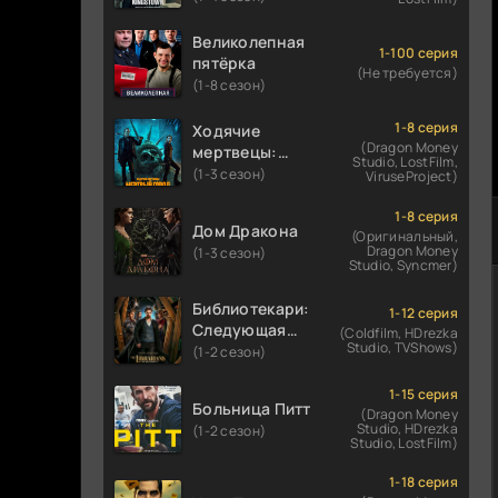
Великолепная
1-100 серия
пятёрка
(Не требуется)
(1-8 сезон)
1-8 серия
Ходячие
(Dragon Money
мертвецы:
Studio, LostFilm,
Мертвый
(1-3 сезон)
ViruseProject)
город
1-8 серия
Дом Дракона
(Оригинальный,
Dragon Money
(1-3 сезон)
Studio, Syncmer)
Библиотекари:
1-12 серия
Следующая
(Coldfilm, HDrezka
Studio, TVShows)
глава
(1-2 сезон)
1-15 серия
Больница Питт
(Dragon Money
Studio, HDrezka
(1-2 сезон)
Studio, LostFilm)
1-18 серия