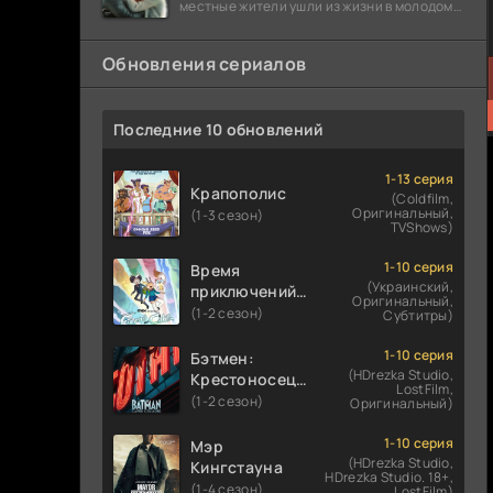
местные жители ушли из жизни в молодом
возрасте. Разговоры о взрывах атомной
бомбы
Обновления сериалов
Последние 10 обновлений
1-13 серия
Крапополис
(Coldfilm,
Оригинальный,
(1-3 сезон)
TVShows)
1-10 серия
Время
(Украинский,
приключений:
Оригинальный,
Фионна и Кейк
(1-2 сезон)
Субтитры)
1-10 серия
Бэтмен:
(HDrezka Studio,
Крестоносец в
LostFilm,
плаще
(1-2 сезон)
Оригинальный)
1-10 серия
Мэр
(HDrezka Studio,
Кингстауна
HDrezka Studio. 18+,
(1-4 сезон)
LostFilm)