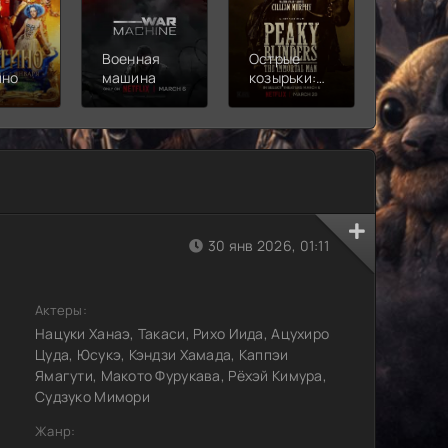
Военная
Острые
Чебура
ино
машина
козырьки:
2
Бессмертный
человек
30 янв 2026, 01:11
Актеры:
Нацуки Ханаэ, Такаси, Рихо Иида, Ацухиро
Цуда, Юсукэ, Кэндзи Хамада, Каппэи
Ямагути, Макото Фурукава, Рёхэй Кимура,
Судзуко Мимори
Жанр: