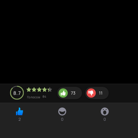
8.7
73
11
84
Голосов:
2
0
0