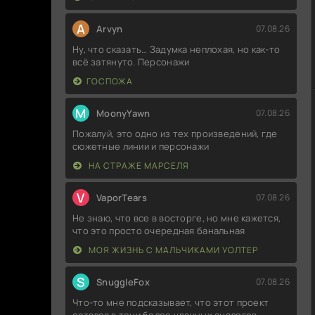
A
Arvyn
07.08.26
Ну, что сказать… Задумка неплохая, но как-то
всё затянуто. Персонажи
ГОСПОЖА
M
MoonyYawn
07.08.26
Пожалуй, это одно из тех произведений, где
сюжетные линии и персонажи
НА СТРАЖЕ МАРСЕЛЯ
V
VaporTears
07.08.26
Не знаю, что все в восторге, но мне кажется,
что это просто очередная банальная
МОЯ ЖИЗНЬ С МАЛЬЧИКАМИ УОЛТЕР
S
SnuggleFox
07.08.26
Что-то мне подсказывает, что этот проект
остался в тени более удачных аналогов.