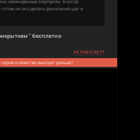
ему неожиданные сюрпризы. А когда
 готов ли он сделать финальный шаг в
рикрытием " бесплатно
НЕ РАБОТАЕТ?
 серии и качество выходит раньше!