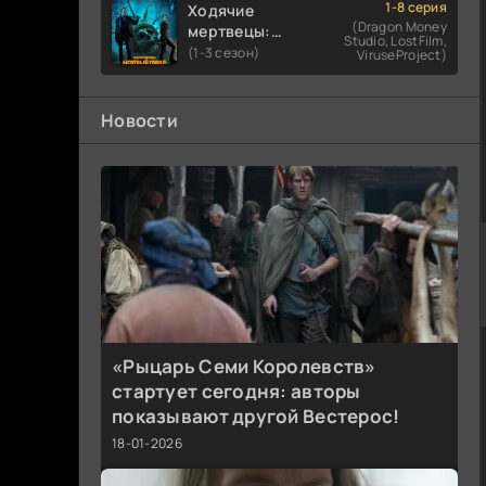
1-8 серия
Ходячие
(Dragon Money
мертвецы:
Studio, LostFilm,
Мертвый
(1-3 сезон)
ViruseProject)
город
Новости
«Рыцарь Семи Королевств»
стартует сегодня: авторы
показывают другой Вестерос!
18-01-2026