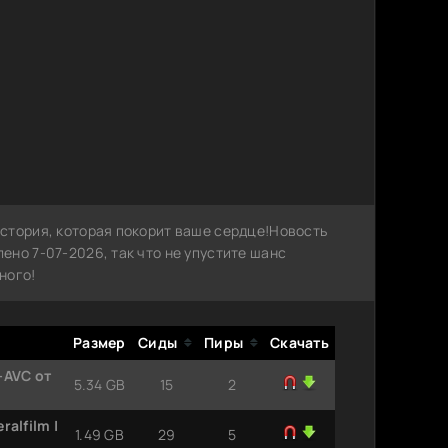
стория, которая покорит ваше сердце!Новость
но 7-07-2026, так что не упустите шанс
ного!
Размер
Сиды
Пиры
Скачать
-AVC от
5.34 GB
15
2
alfilm |
1.49 GB
29
5