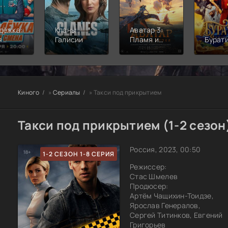
дёжка:
Кланы
Аватар 3:
я
Галисии
Пламя и
Бурат
а
пепел
Киного
»
Сериалы
» Такси под прикрытием
Такси под прикрытием (1-2 сезон
Россия, 2023, 00:50
1-2 СЕЗОН 1-8 СЕРИЯ
Режиссер:
Стас Шмелев
Продюсер:
Артём Чащихин-Тоидзе,
Ярослав Генералов,
Сергей Титинков, Евгений
Григорьев