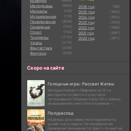
Комедии
(9890)
Мелодрамы
(5991)
2026 год
(182)
Мюзиклы
(435)
2025 год
(1660)
Музыкальные
(733)
2024 год
(2504)
Приключения
(2535)
2023 год
(3345)
Семейные
(1761)
2022 год
(3282)
Cпорт
(704)
2021 год
(2987)
Триллеры
(7737)
2020 год
(2877)
Ужасы
(4779)
Фантастика
(2436)
Фэнтези
(2105)
Скоро на сайте
Голодные игры: Рассвет Жатвы
Молодой Хеймитч Эбернети из 12-го
дистрикта готовится к участию в
легендарных Голодных играх 50-х. Шансы
на выживание у него почти нулевые —
последний трибут из его района одержал
победу еще сорок
Полураспад
Надежда, дочь известного журналиста,
узнаёт о его смерти. На похоронах её
привлекает внимание тот факт, что многие