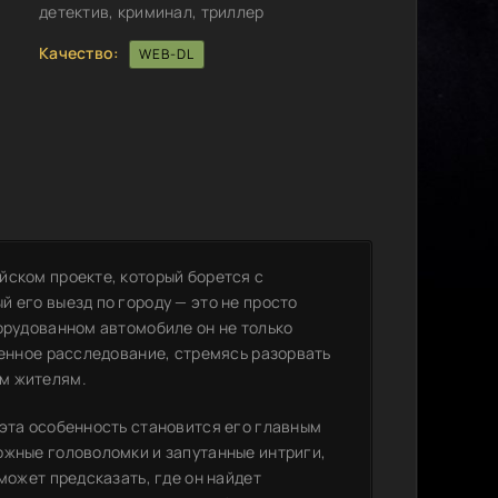
детектив, криминал, триллер
Качество:
WEB-DL
йском проекте, который борется с
 его выезд по городу — это не просто
орудованном автомобиле он не только
венное расследование, стремясь разорвать
м жителям.
 эта особенность становится его главным
ожные головоломки и запутанные интриги,
может предсказать, где он найдет