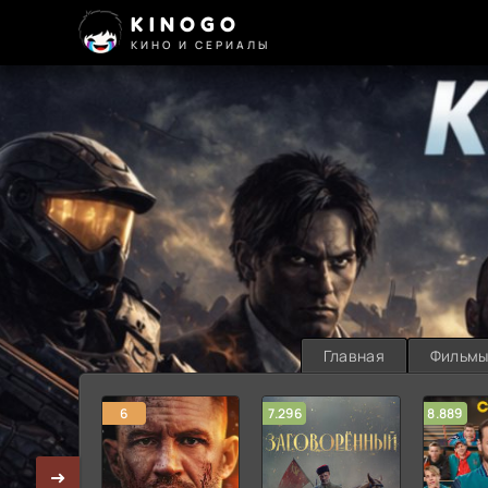
KINOGO
КИНО И СЕРИАЛЫ
Главная
Фильм
6
7.296
8.889