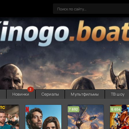
3
ы
Новинки
Сериалы
Мультфильмы
ТВ шоу
7.692
6.654