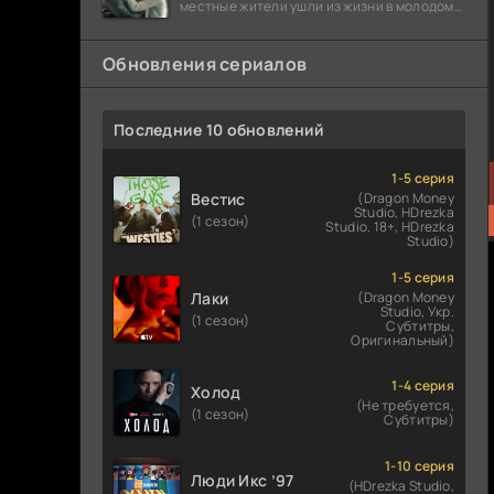
местные жители ушли из жизни в молодом
возрасте. Разговоры о взрывах атомной
бомбы
Обновления сериалов
Последние 10 обновлений
1-5 серия
Вестис
(Dragon Money
Studio, HDrezka
(1 сезон)
Studio. 18+, HDrezka
Studio)
1-5 серия
Лаки
(Dragon Money
Studio, Укр.
(1 сезон)
Субтитры,
Оригинальный)
1-4 серия
Холод
(Не требуется,
(1 сезон)
Субтитры)
1-10 серия
Люди Икс ’97
(HDrezka Studio,