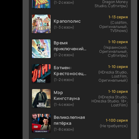
Dragon Money
(1-2 сезон)
Studio, Субтитры)
1-13 серия
Крапополис
(Coldfilm,
Оригинальный,
(1-3 сезон)
TVShows)
1-10 серия
Время
(Украинский,
приключений:
Оригинальный,
Фионна и Кейк
(1-2 сезон)
Субтитры)
1-10 серия
Бэтмен:
(HDrezka Studio,
Крестоносец в
LostFilm,
плаще
(1-2 сезон)
Оригинальный)
1-10 серия
Мэр
(HDrezka Studio,
Кингстауна
HDrezka Studio. 18+,
(1-4 сезон)
LostFilm)
Великолепная
1-100 серия
пятёрка
(Не требуется)
(1-8 сезон)