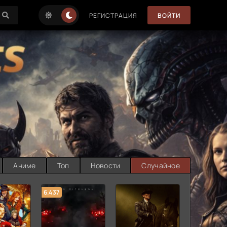
РЕГИСТРАЦИЯ
ВОЙТИ
Аниме
Топ
Новости
Случайное
6.437
7.187