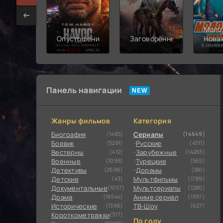
Моло
Опустошение
Заговорённый
Нова
смен
Панель навигации
Жанры фильмов
Категория
Биография
(1485)
Сериалы
(14649)
Боевик
(5281)
Русские
(4511)
Вестерны
(412)
Зарубежные
(14283)
Военные
(1095)
Турецкие
(565)
Детективы
(2696)
Дорамы
(180)
Детские
(43)
Мультфильмы
(1789)
Документальные
(1057)
Мультсериалы
(1280)
Драма
(16544)
Аниме сериал
(1397)
Исторические
(1396)
ТВ-Шоу
(627)
Короткометражки
(317)
По году