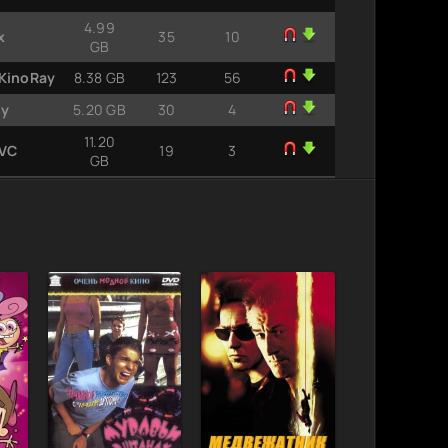
4.99
x
35
10
GB
xKinoRay
8.38 GB
123
56
ay
5.20 GB
30
4
11.20
AVC
19
3
GB
2.98 GB
25
5
 720p от
15.47
17
3
GB
10.06
-х
8
4
GB
10.75
37
16
GB
30.12
7
7
GB
серии 1-