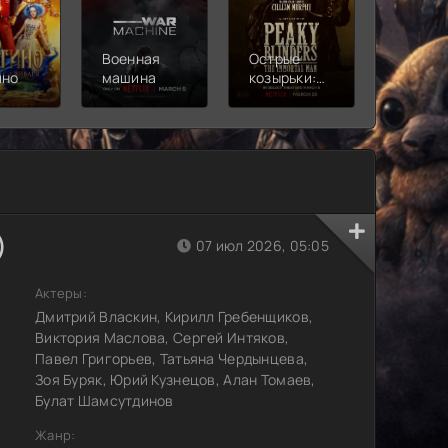
Военная
Острые
Чебура
ино
машина
козырьки:
2
Бессмертный
человек
)
07 июл 2026, 05:05
Актеры:
Дмитрий Власкин, Кирилл Гребенщиков,
Виктория Маслова, Сергей Интяков,
Павел Григорьев, Татьяна Чердынцева,
Зоя Буряк, Юрий Кузнецов, Алан Томаев,
Булат Шамсутдинов
Жанр: