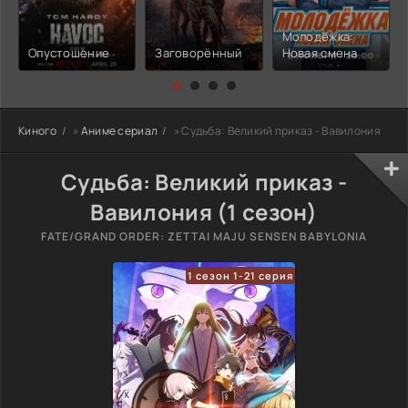
Молодёжка:
Опустошение
Заговорённый
Новая смена
Киного
»
Аниме сериал
» Судьба: Великий приказ - Вавилония
Судьба: Великий приказ -
Вавилония (1 сезон)
FATE/GRAND ORDER: ZETTAI MAJU SENSEN BABYLONIA
1 сезон 1-21 серия