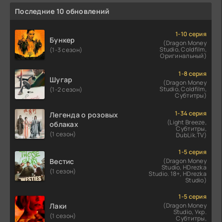
Последние 10 обновлений
1-10 серия
Бункер
(Dragon Money
Studio, Coldfilm,
(1-3 сезон)
Оригинальный)
1-8 серия
Шугар
(Dragon Money
Studio, Coldfilm,
(1-2 сезон)
Субтитры)
1-34 серия
Легенда о розовых
(Light Breeze,
облаках
Субтитры,
(1 сезон)
DubLik.TV)
1-5 серия
Вестис
(Dragon Money
Studio, HDrezka
(1 сезон)
Studio. 18+, HDrezka
Studio)
1-5 серия
Лаки
(Dragon Money
Studio, Укр.
(1 сезон)
Субтитры,