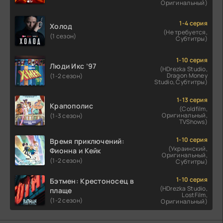
Оригинальный)
1-4 серия
Холод
(Не требуется,
(1 сезон)
Субтитры)
1-10 серия
Люди Икс ’97
(HDrezka Studio,
Dragon Money
(1-2 сезон)
Studio, Субтитры)
1-13 серия
Крапополис
(Coldfilm,
Оригинальный,
(1-3 сезон)
TVShows)
1-10 серия
Время приключений:
(Украинский,
Фионна и Кейк
Оригинальный,
(1-2 сезон)
Субтитры)
1-10 серия
Бэтмен: Крестоносец в
(HDrezka Studio,
плаще
LostFilm,
(1-2 сезон)
Оригинальный)