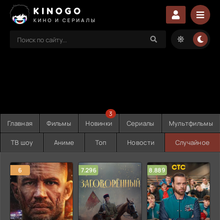
KINOGO
КИНО И СЕРИАЛЫ
3
Главная
Фильмы
Новинки
Сериалы
Мультфильмы
ТВ шоу
Аниме
Топ
Новости
Случайное
6
7.296
8.889